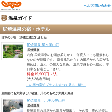
ヘルプ/問い合わせ
温泉ガイド
尻焼温泉の宿・ホテル
日本の小宿 10選に選ばれました
尻焼温泉 星ヶ岡山荘
尻焼温泉
六合 尻焼温泉のお湯は柔らかく、何度入っても湯疲れし
ないのが特徴です。 露天風呂からも内風呂からも広がる
眺めは、山と川の雄大な景色。 温泉で身も心も緩め、非
日常をお過ごし下さい。
料金19,900円～/人
(大人2名利用時)
この宿の宿泊プランをすべて見る（8件）
全国的にも大変珍しい秘湯。川そのものが大露天風呂
尻焼温泉 ホテル光山荘
尻焼温泉
長笹沢川の川床から源泉が湧出し、その昔、痔の治療に