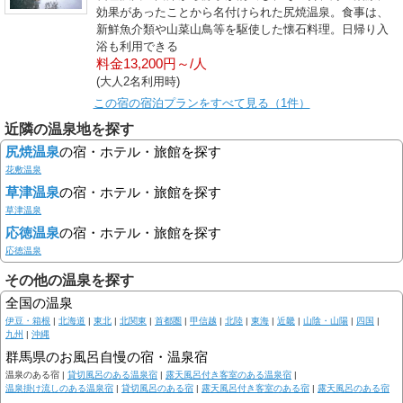
効果があったことから名付けられた尻焼温泉。食事は、
新鮮魚介類や山菜山鳥等を駆使した懐石料理。日帰り入
浴も利用できる
料金13,200円～/人
(大人2名利用時)
この宿の宿泊プランをすべて見る（1件）
近隣の温泉地を探す
尻焼温泉
の宿・ホテル・旅館を探す
花敷温泉
草津温泉
の宿・ホテル・旅館を探す
草津温泉
応徳温泉
の宿・ホテル・旅館を探す
応徳温泉
その他の温泉を探す
全国の温泉
伊豆・箱根
|
北海道
|
東北
|
北関東
|
首都圏
|
甲信越
|
北陸
|
東海
|
近畿
|
山陰・山陽
|
四国
|
九州
|
沖縄
群馬県のお風呂自慢の宿・温泉宿
温泉のある宿 |
貸切風呂のある温泉宿
|
露天風呂付き客室のある温泉宿
|
温泉掛け流しのある温泉宿
|
貸切風呂のある宿
|
露天風呂付き客室のある宿
|
露天風呂のある宿