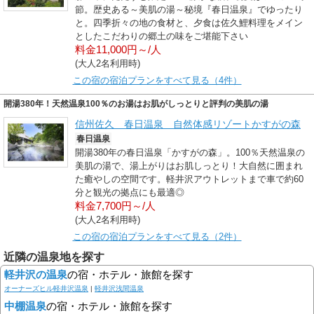
節。歴史ある～美肌の湯～秘境『春日温泉』でゆったり
と。四季折々の地の食材と、夕食は佐久鯉料理をメイン
としたこだわりの郷土の味をご堪能下さい
料金11,000円～/人
(大人2名利用時)
この宿の宿泊プランをすべて見る（4件）
開湯380年！天然温泉100％のお湯はお肌がしっとりと評判の美肌の湯
信州佐久 春日温泉 自然体感リゾートかすがの森
春日温泉
開湯380年の春日温泉「かすがの森」。100％天然温泉の
美肌の湯で、湯上がりはお肌しっとり！大自然に囲まれ
た癒やしの空間です。軽井沢アウトレットまで車で約60
分と観光の拠点にも最適◎
料金7,700円～/人
(大人2名利用時)
この宿の宿泊プランをすべて見る（2件）
近隣の温泉地を探す
軽井沢の温泉
の宿・ホテル・旅館を探す
オーナーズヒル軽井沢温泉
|
軽井沢浅間温泉
中棚温泉
の宿・ホテル・旅館を探す