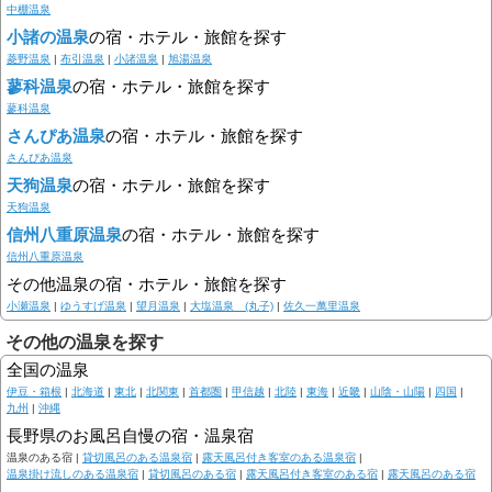
中棚温泉
小諸の温泉
の宿・ホテル・旅館を探す
菱野温泉
|
布引温泉
|
小諸温泉
|
旭湯温泉
蓼科温泉
の宿・ホテル・旅館を探す
蓼科温泉
さんぴあ温泉
の宿・ホテル・旅館を探す
さんぴあ温泉
天狗温泉
の宿・ホテル・旅館を探す
天狗温泉
信州八重原温泉
の宿・ホテル・旅館を探す
信州八重原温泉
その他温泉の宿・ホテル・旅館を探す
小瀬温泉
|
ゆうすげ温泉
|
望月温泉
|
大塩温泉 (丸子)
|
佐久一萬里温泉
その他の温泉を探す
全国の温泉
伊豆・箱根
|
北海道
|
東北
|
北関東
|
首都圏
|
甲信越
|
北陸
|
東海
|
近畿
|
山陰・山陽
|
四国
|
九州
|
沖縄
長野県のお風呂自慢の宿・温泉宿
温泉のある宿 |
貸切風呂のある温泉宿
|
露天風呂付き客室のある温泉宿
|
温泉掛け流しのある温泉宿
|
貸切風呂のある宿
|
露天風呂付き客室のある宿
|
露天風呂のある宿