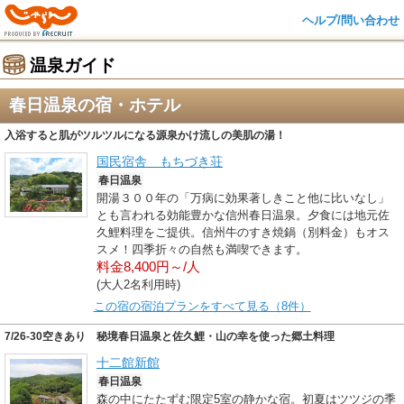
ヘルプ/問い合わせ
温泉ガイド
春日温泉の宿・ホテル
入浴すると肌がツルツルになる源泉かけ流しの美肌の湯！
国民宿舎 もちづき荘
春日温泉
開湯３００年の「万病に効果著しきこと他に比いなし」
とも言われる効能豊かな信州春日温泉。夕食には地元佐
久鯉料理をご提供。信州牛のすき焼鍋（別料金）もオス
スメ！四季折々の自然も満喫できます。
料金8,400円～/人
(大人2名利用時)
この宿の宿泊プランをすべて見る（8件）
7/26-30空きあり 秘境春日温泉と佐久鯉・山の幸を使った郷土料理
十二館新館
春日温泉
森の中にたたずむ限定5室の静かな宿。初夏はツツジの季