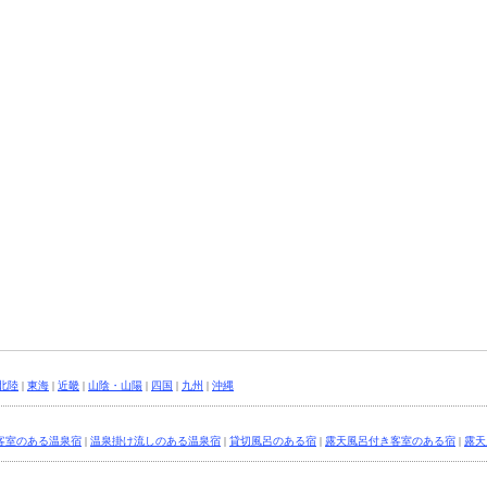
北陸
|
東海
|
近畿
|
山陰・山陽
|
四国
|
九州
|
沖縄
客室のある温泉宿
|
温泉掛け流しのある温泉宿
|
貸切風呂のある宿
|
露天風呂付き客室のある宿
|
露天