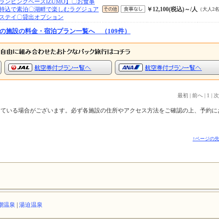
ランピングベースIZUMO】〇お食事
持込で素泊〇湖畔で楽しむラグジュア
￥12,100(税込)～/人
（大人2
ステイ〇貸出オプション
の施設の料金・宿泊プラン一覧へ （109件）
最初
|
前へ
|
1
|
次
っている場合がございます。必ず各施設の住所やアクセス方法をご確認の上、予約に
↑ページの
潮温泉
|
湯迫温泉