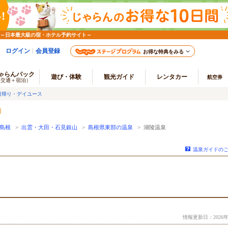
 ～日本最大級の宿・ホテル予約サイト～
ログイン
会員登録
お得な特典をみる
ゃらんパック
遊び・体験
観光ガイド
レンタカー
航空券
（交通＋宿泊）
日帰り・デイユース
島根
>
出雲・大田・石見銀山
>
島根県東部の温泉
> 湖陵温泉
温泉ガイドの
情報更新日：2026年