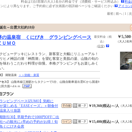
料金は1泊1部屋の大人1名分の料金です（消費税・サービス料込み）
料金
ランにより異なります。ご予約前に必ず次画面の宿詳細ページをご確認ください
アイコン
最初
|
前へ
|
1
|
次
誕生～出雲大社約18分
￥5,50
畔の温泉宿 くにびき グランピングベース
最安料金（税
込）
（大人2名
ＺＵＭＯ
(目安)
クビューデッキにレストラン、新客室と大幅にリニューアル！
リヒメ神話の湖「神西湖」を望む客室と美肌の湯、山陰の旬の
を味わうこだわり料理が自慢。本格グランピングもお楽しみく
い。
泉】
湖陵温泉
＞＞効能・泉質
クセス】
山陰本線江南駅からタクシーで5分、山陰自動車道出雲ICから国道9
大田方面へ6ｋｍ
ランピングベースIZUMO】気軽に
Qが楽しめる「EASEイーズ」＋朝食付
￥19,360(税込)～/人
（大人2
温泉入り放題
期割引30】早期予約で1000円OFF〇出
社への観光に♪早めの予約がお得！旬
￥15,400(税込)～/人
（大人2
魚くにびき会席