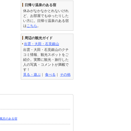
日帰り温泉のある宿
休みがなかなかとれないけれ
ど、お部屋でもゆったりした
い方に。日帰り温泉のある宿
は
こちら
。
周辺の観光ガイド
出雲・大田・石見銀山
出雲・大田・石見銀山のクチ
コミ情報、観光スポットをご
紹介。実際に観光・旅行した
人の写真・コメントが満載で
す！
見る・遊ぶ
｜
食べる
｜
その他
風呂のある宿