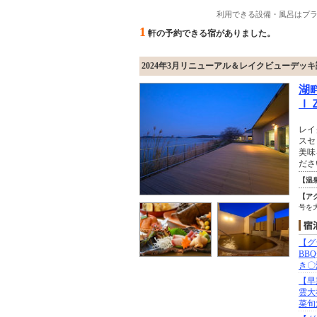
利用できる設備・風呂はプ
1
軒の予約できる宿がありました。
2024年3月リニューアル＆レイクビューデッキ
湖
Ｉ
レイ
スセ
美味
ださ
【温
【ア
号を
【グ
BB
き〇
【早
雲大
菜旬