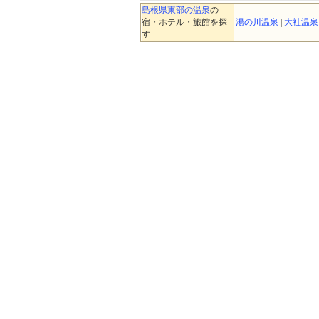
島根県東部の温泉
の
宿・ホテル・旅館を探
湯の川温泉
|
大社温
す