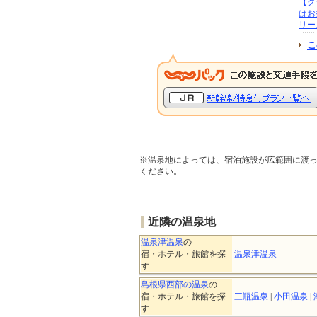
【グ
はお
リー
こ
※温泉地によっては、宿泊施設が広範囲に渡
ください。
近隣の温泉地
温泉津温泉
の
宿・ホテル・旅館を探
温泉津温泉
す
島根県西部の温泉
の
宿・ホテル・旅館を探
三瓶温泉
|
小田温泉
|
す