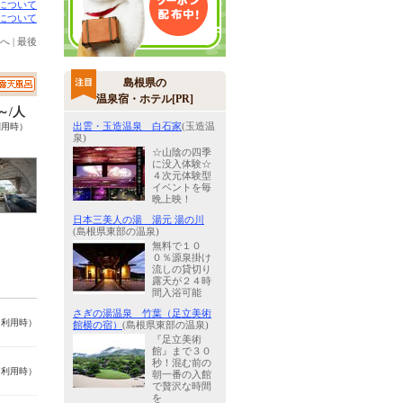
について
について
へ
|
最後
島根県の
温泉宿・ホテル[PR]
0～/人
出雲・玉造温泉 白石家
(玉造温
利用時）
泉)
☆山陰の四季
に没入体験☆
４次元体験型
イベントを毎
晩上映！
日本三美人の湯 湯元 湯の川
(島根県東部の温泉)
無料で１０
０％源泉掛け
流しの貸切り
露天が２４時
間入浴可能
さぎの湯温泉 竹葉（足立美術
名利用時）
館横の宿）
(島根県東部の温泉)
『足立美術
館』まで３０
秒！混む前の
名利用時）
朝一番の入館
で贅沢な時間
を