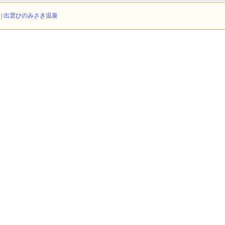
泉
|
出雲ひのみさき温泉