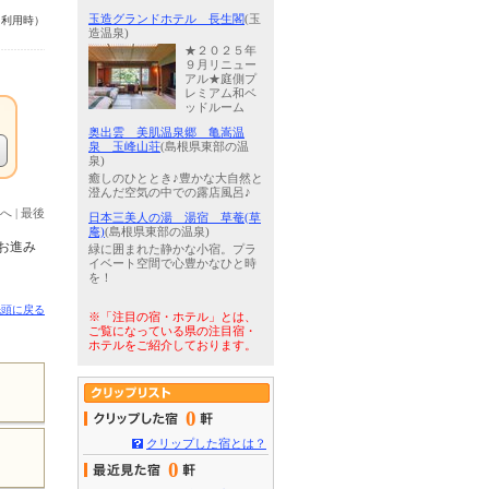
玉造グランドホテル 長生閣
(玉
名利用時）
造温泉)
★２０２５年
９月リニュー
アル★庭側プ
レミアム和ベ
ッドルーム
奥出雲 美肌温泉郷 亀嵩温
泉 玉峰山荘
(島根県東部の温
泉)
癒しのひととき♪豊かな大自然と
澄んだ空気の中での露店風呂♪
へ
|
最後
日本三美人の湯 湯宿 草菴(草
庵)
(島根県東部の温泉)
お進み
緑に囲まれた静かな小宿。プラ
イベート空間で心豊かなひと時
を！
先頭に戻る
※「注目の宿・ホテル」とは、
ご覧になっている県の注目宿・
ホテルをご紹介しております。
0
クリップした宿とは？
0