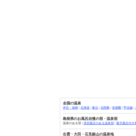
全国の温泉
伊豆・箱根
|
北海道
|
東北
|
北関東
|
首都圏
|
甲信越
|
島根県のお風呂自慢の宿・温泉宿
温泉のある宿 |
貸切風呂のある温泉宿
|
露天風呂付き
出雲・大田・石見銀山の温泉地