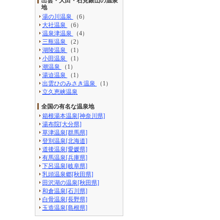
出雲・大田・石見銀山の温泉
地
湯の川温泉
（6）
大社温泉
（6）
温泉津温泉
（4）
三瓶温泉
（2）
湖陵温泉
（1）
小田温泉
（1）
潮温泉
（1）
湯迫温泉
（1）
出雲ひのみさき温泉
（1）
立久恵峡温泉
全国の有名な温泉地
箱根湯本温泉[神奈川県]
湯布院[大分県]
草津温泉[群馬県]
登別温泉[北海道]
道後温泉[愛媛県]
有馬温泉[兵庫県]
下呂温泉[岐阜県]
乳頭温泉郷[秋田県]
田沢湖の温泉[秋田県]
和倉温泉[石川県]
白骨温泉[長野県]
玉造温泉[島根県]