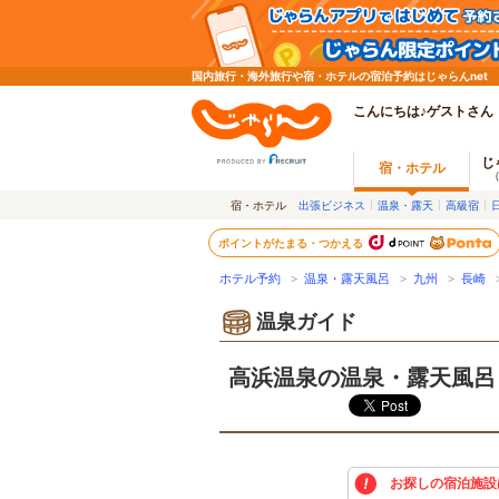
国内旅行・海外旅行や宿・ホテルの宿泊予約はじゃらんnet
こんにちは♪ゲストさん
じ
宿・ホテル
宿・ホテル
出張ビジネス
温泉・露天
高級宿
ポイントがたまる・つかえる
ホテル予約
>
温泉・露天風呂
>
九州
>
長崎
温泉ガイド
高浜温泉の温泉・露天風呂
お探しの宿泊施設