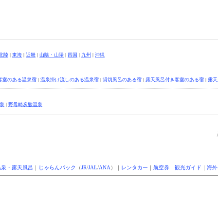
北陸
|
東海
|
近畿
|
山陰・山陽
|
四国
|
九州
|
沖縄
客室のある温泉宿
|
温泉掛け流しのある温泉宿
|
貸切風呂のある宿
|
露天風呂付き客室のある宿
|
露天
泉
|
野母崎炭酸温泉
温泉・露天風呂
｜
じゃらんパック
（
JR
/
JAL
/
ANA
）｜
レンタカー
｜
航空券
｜
観光ガイド
｜
海外