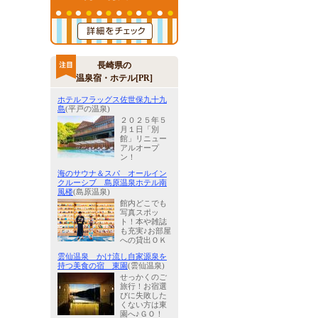
長崎県の
温泉宿・ホテル[PR]
ホテルフラッグス佐世保九十九
島
(平戸の温泉)
２０２５年５
月１日「別
館」リニュー
アルオープ
ン！
海のサウナ＆スパ オールイン
クルーシブ 島原温泉ホテル南
風楼
(島原温泉)
館内どこでも
写真スポッ
ト！本や雑誌
も充実♪お部屋
への貸出ＯＫ
雲仙温泉 かけ流し自家源泉を
持つ美食の宿 東園
(雲仙温泉)
せっかくのご
旅行！お宿選
びに失敗した
くない方は東
園へ♪ＧＯ！