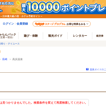
 ～日本最大級の宿・ホテル予約サイト～
ログイン
会員登録
お得な特典をみる
ゃらんパック
遊び・体験
観光ガイド
レンタカー
航空券
（交通＋宿泊）
日帰り・デイユース
>
長崎
> 高浜温泉
温泉ガイドの
は見つかりませんでした。検索条件を変えて再度検索してください。