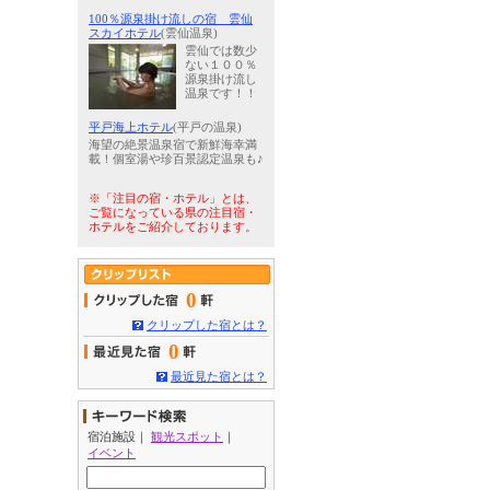
100％源泉掛け流しの宿 雲仙
スカイホテル
(雲仙温泉)
雲仙では数少
ない１００％
源泉掛け流し
温泉です！！
平戸海上ホテル
(平戸の温泉)
海望の絶景温泉宿で新鮮海幸満
載！個室湯や珍百景認定温泉も♪
※「注目の宿・ホテル」とは、
ご覧になっている県の注目宿・
ホテルをご紹介しております。
0
クリップした宿とは？
0
最近見た宿とは？
宿泊施設
｜
観光スポット
｜
イベント