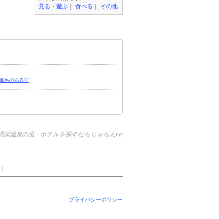
見る・遊ぶ
｜
食べる
｜
その他
風呂のある宿
高浜温泉の宿・ホテルを探すならじゃらんnet
｜
プライバシーポリシー