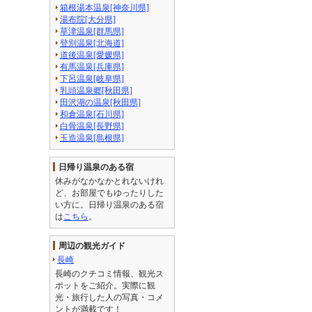
箱根湯本温泉[神奈川県]
湯布院[大分県]
草津温泉[群馬県]
登別温泉[北海道]
道後温泉[愛媛県]
有馬温泉[兵庫県]
下呂温泉[岐阜県]
乳頭温泉郷[秋田県]
田沢湖の温泉[秋田県]
和倉温泉[石川県]
白骨温泉[長野県]
玉造温泉[島根県]
日帰り温泉のある宿
休みがなかなかとれないけれ
ど、お部屋でもゆったりした
い方に。日帰り温泉のある宿
は
こちら
。
周辺の観光ガイド
長崎
長崎のクチコミ情報、観光ス
ポットをご紹介。実際に観
光・旅行した人の写真・コメ
ントが満載です！