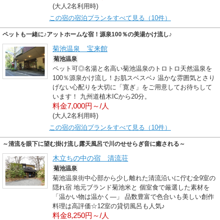
(大人2名利用時)
この宿の宿泊プランをすべて見る（10件）
ペットも一緒に♪アットホームな宿！源泉100％の美湯かけ流し♪
菊池温泉 宝来館
菊池温泉
ペット可◎名湯と名高い菊池温泉のトロトロ天然温泉を
100％源泉かけ流し！お肌スベスベ♪ 温かな雰囲気とさり
げない心配りを大切に「寛ぎ」をご用意してお待ちして
います！ 九州道植木ICから20分。
料金7,000円～/人
(大人2名利用時)
この宿の宿泊プランをすべて見る（10件）
～清流を眼下に望む掛け流し露天風呂で川のせせらぎ音に癒される～
木立ちの中の宿 清流荘
菊池温泉
菊池温泉街中心部から少し離れた清流沿いに佇む全9室の
隠れ宿 地元ブランド菊池米と 個室食で厳選した素材を
「温かい物は温かく―」 品数豊富で色合いも美しい創作
料理は高評価☆12室の貸切風呂も人気♪
料金8,250円～/人