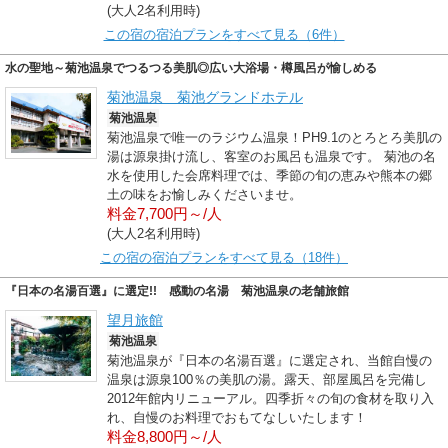
(大人2名利用時)
この宿の宿泊プランをすべて見る（6件）
水の聖地～菊池温泉でつるつる美肌◎広い大浴場・樽風呂が愉しめる
菊池温泉 菊池グランドホテル
菊池温泉
菊池温泉で唯一のラジウム温泉！PH9.1のとろとろ美肌の
湯は源泉掛け流し、客室のお風呂も温泉です。 菊池の名
水を使用した会席料理では、季節の旬の恵みや熊本の郷
土の味をお愉しみくださいませ。
料金7,700円～/人
(大人2名利用時)
この宿の宿泊プランをすべて見る（18件）
『日本の名湯百選』に選定!! 感動の名湯 菊池温泉の老舗旅館
望月旅館
菊池温泉
菊池温泉が『日本の名湯百選』に選定され、当館自慢の
温泉は源泉100％の美肌の湯。露天、部屋風呂を完備し
2012年館内リニューアル。四季折々の旬の食材を取り入
れ、自慢のお料理でおもてなしいたします！
料金8,800円～/人