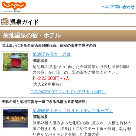
ヘルプ/問い合わせ
温泉ガイド
菊池温泉の宿・ホテル
渓流沿いにある全室温泉付離れ宿。個室の食事で寛ぎの時
菊池渓谷温泉 岩蔵
菊池温泉
菊池川の渓流沿いに面した全室源泉かけ流し温泉付離れ
のお宿。かけ流しの上質の湯をご堪能ください。
料金23,000円～/人
(大人2名利用時)
この宿の宿泊プランをすべて見る（35件）
美肌の湯と菊地市街を一望できる風情ある老舗旅館♪
菊池観光ホテル（ＢＢＨホテルグループ）
菊池温泉
源泉48度の澄みきった化粧の湯に癒され、大楠と竹林の
風に包まれる。夕食はカニやステーキ食べ放題、朝は彩
り豊かなバイキングを愉しむ老舗の宿