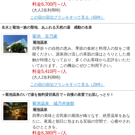
料金6,700円～/人
(大人2名利用時)
この宿の宿泊プランをすべて見る（69件）
名水と菊池一族の聖地、あふれる天然の湯 感動の名泉
菊池 笹乃家
菊池温泉
四季折々の自然の恵み、季節の食材と料理人の技をご堪
能ください。源泉掛け流しの美肌の湯はとろりとした感
触が特徴となっており、多くのお客様から定評をいただ
いております。この機会にぜひご利用下さい。
料金5,410円～/人
(大人2名利用時)
この宿の宿泊プランをすべて見る（29件）
＜菊池温泉のいで湯を無料貸切風呂で＞自慢の泉質でお肌しっとり！
菊池温泉 城乃井旅館
菊池温泉
四季の美味と古民家の風情が織りなす、絶景温泉をあな
たに。夜風と朝日に包まれる至福の空間で、心癒やされ
るひとときを。
料金6,380円～/人