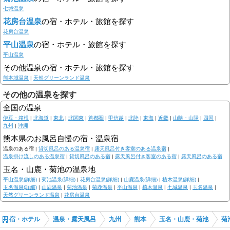
七城温泉
花房台温泉
の宿・ホテル・旅館を探す
花房台温泉
平山温泉
の宿・ホテル・旅館を探す
平山温泉
その他温泉の宿・ホテル・旅館を探す
熊本城温泉
|
天然グリーンランド温泉
その他の温泉を探す
全国の温泉
伊豆・箱根
|
北海道
|
東北
|
北関東
|
首都圏
|
甲信越
|
北陸
|
東海
|
近畿
|
山陰・山陽
|
四国
|
九州
|
沖縄
熊本県のお風呂自慢の宿・温泉宿
温泉のある宿 |
貸切風呂のある温泉宿
|
露天風呂付き客室のある温泉宿
|
温泉掛け流しのある温泉宿
|
貸切風呂のある宿
|
露天風呂付き客室のある宿
|
露天風呂のある宿
玉名・山鹿・菊池の温泉地
平山温泉(詳細)
|
菊池温泉(詳細)
|
花房台温泉(詳細)
|
山鹿温泉(詳細)
|
植木温泉(詳細)
|
玉名温泉(詳細)
|
山鹿温泉
|
菊池温泉
|
菊鹿温泉
|
平山温泉
|
植木温泉
|
七城温泉
|
玉名温泉
|
天然グリーンランド温泉
|
花房台温泉
宿・ホテル
温泉・露天風呂
九州
熊本
玉名・山鹿・菊池
菊