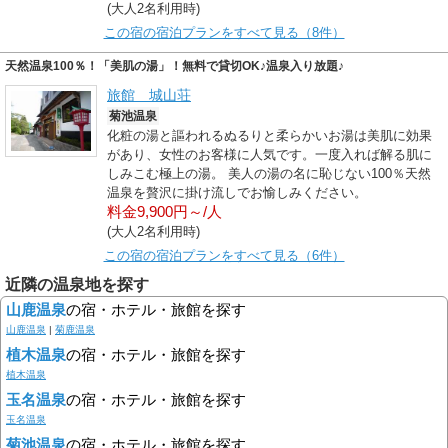
(大人2名利用時)
この宿の宿泊プランをすべて見る（8件）
天然温泉100％！「美肌の湯」！無料で貸切OK♪温泉入り放題♪
旅館 城山荘
菊池温泉
化粧の湯と謳われるぬるりと柔らかいお湯は美肌に効果
があり、女性のお客様に人気です。一度入れば解る肌に
しみこむ極上の湯。 美人の湯の名に恥じない100％天然
温泉を贅沢に掛け流しでお愉しみください。
料金9,900円～/人
(大人2名利用時)
この宿の宿泊プランをすべて見る（6件）
近隣の温泉地を探す
山鹿温泉
の宿・ホテル・旅館を探す
山鹿温泉
|
菊鹿温泉
植木温泉
の宿・ホテル・旅館を探す
植木温泉
玉名温泉
の宿・ホテル・旅館を探す
玉名温泉
菊池温泉
の宿・ホテル・旅館を探す