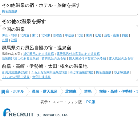
その他温泉の宿・ホテル・旅館を探す
榛名湖温泉
その他の温泉を探す
全国の温泉
伊豆・箱根
|
北海道
|
東北
|
北関東
|
首都圏
|
甲信越
|
北陸
|
東海
|
近畿
|
山陰・山陽
|
四国
|
九州
|
沖縄
群馬県のお風呂自慢の宿・温泉宿
温泉のある宿 |
貸切風呂のある温泉宿
|
露天風呂付き客室のある温泉宿
|
温泉掛け流しのある温泉宿
|
貸切風呂のある宿
|
露天風呂付き客室のある宿
|
露天風呂のある宿
前橋・高崎・伊勢崎・太田･榛名の温泉地
倉渕川浦温泉(詳細)
|
くらぶち相間川温泉(詳細)
|
やぶ塚温泉(詳細)
|
榛名湖温泉
|
やぶ塚温泉
|
くらぶち相間川温泉
|
倉渕川浦温泉
宿・ホテル
温泉・露天風呂
北関東
群馬
前橋・高崎・伊勢崎・
表示：
スマートフォン版
PC版