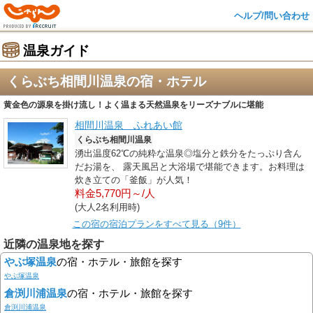
ヘルプ/問い合わせ
温泉ガイド
くらぶち相間川温泉の宿・ホテル
黄金色の源泉を掛け流し！よく温まる天然温泉をリーズナブルに堪能
相間川温泉 ふれあい館
くらぶち相間川温泉
湧出温度62℃の純粋な温泉◎塩分と鉄分をたっぷり含ん
だお湯を、 露天風呂と大浴場で堪能できます。お料理は
炊き立ての「釜飯」が人気！
料金5,770円～/人
(大人2名利用時)
この宿の宿泊プランをすべて見る（9件）
近隣の温泉地を探す
やぶ塚温泉
の宿・ホテル・旅館を探す
やぶ塚温泉
倉渕川浦温泉
の宿・ホテル・旅館を探す
倉渕川浦温泉