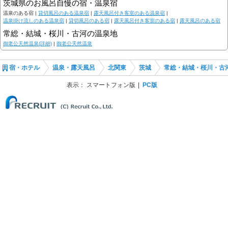
茨城県のお風呂自慢の宿・温泉宿
温泉のある宿 |
貸切風呂のある温泉宿
|
露天風呂付き客室のある温泉宿
|
温泉掛け流しのある温泉宿
|
貸切風呂のある宿
|
露天風呂付き客室のある宿
|
露天風呂のある宿
常総・結城・桜川・古河の温泉地
御老公天然温泉(詳細)
|
御老公天然温泉
宿・ホテル
温泉・露天風呂
北関東
茨城
常総・結城・桜川・古
表示：
スマートフォン版
PC版