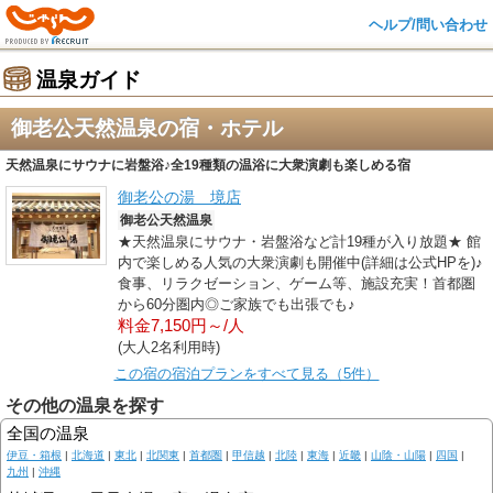
ヘルプ/問い合わせ
温泉ガイド
御老公天然温泉の宿・ホテル
天然温泉にサウナに岩盤浴♪全19種類の温浴に大衆演劇も楽しめる宿
御老公の湯 境店
御老公天然温泉
★天然温泉にサウナ・岩盤浴など計19種が入り放題★ 館
内で楽しめる人気の大衆演劇も開催中(詳細は公式HPを)♪
食事、リラクゼーション、ゲーム等、施設充実！首都圏
から60分圏内◎ご家族でも出張でも♪
料金7,150円～/人
(大人2名利用時)
この宿の宿泊プランをすべて見る（5件）
その他の温泉を探す
全国の温泉
伊豆・箱根
|
北海道
|
東北
|
北関東
|
首都圏
|
甲信越
|
北陸
|
東海
|
近畿
|
山陰・山陽
|
四国
|
九州
|
沖縄