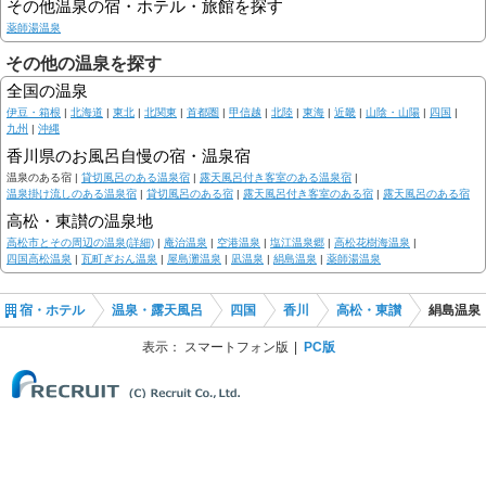
その他温泉の宿・ホテル・旅館を探す
薬師湯温泉
その他の温泉を探す
全国の温泉
伊豆・箱根
|
北海道
|
東北
|
北関東
|
首都圏
|
甲信越
|
北陸
|
東海
|
近畿
|
山陰・山陽
|
四国
|
九州
|
沖縄
香川県のお風呂自慢の宿・温泉宿
温泉のある宿 |
貸切風呂のある温泉宿
|
露天風呂付き客室のある温泉宿
|
温泉掛け流しのある温泉宿
|
貸切風呂のある宿
|
露天風呂付き客室のある宿
|
露天風呂のある宿
高松・東讃の温泉地
高松市とその周辺の温泉(詳細)
|
庵治温泉
|
空港温泉
|
塩江温泉郷
|
高松花樹海温泉
|
四国高松温泉
|
瓦町ぎおん温泉
|
屋島灘温泉
|
凪温泉
|
絹島温泉
|
薬師湯温泉
宿・ホテル
温泉・露天風呂
四国
香川
高松・東讃
絹島温泉
表示：
スマートフォン版
PC版