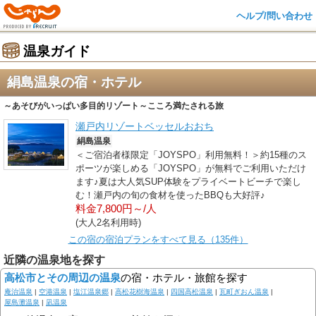
ヘルプ/問い合わせ
温泉ガイド
絹島温泉の宿・ホテル
～あそびがいっぱい多目的リゾート～こころ満たされる旅
瀬戸内リゾートベッセルおおち
絹島温泉
＜ご宿泊者様限定「JOYSPO」利用無料！＞約15種のス
ポーツが楽しめる「JOYSPO」が無料でご利用いただけ
ます♪夏は大人気SUP体験をプライベートビーチで楽し
む！瀬戸内の旬の食材を使ったBBQも大好評♪
料金7,800円～/人
(大人2名利用時)
この宿の宿泊プランをすべて見る（135件）
近隣の温泉地を探す
高松市とその周辺の温泉
の宿・ホテル・旅館を探す
庵治温泉
|
空港温泉
|
塩江温泉郷
|
高松花樹海温泉
|
四国高松温泉
|
瓦町ぎおん温泉
|
屋島灘温泉
|
凪温泉