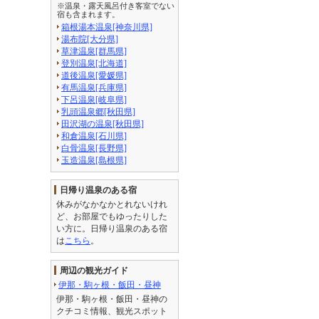
※温泉・露天風呂付き客室でない
宿も含まれます。
箱根湯本温泉[神奈川県]
湯布院[大分県]
草津温泉[群馬県]
登別温泉[北海道]
道後温泉[愛媛県]
有馬温泉[兵庫県]
下呂温泉[岐阜県]
乳頭温泉郷[秋田県]
田沢湖の温泉[秋田県]
和倉温泉[石川県]
白骨温泉[長野県]
玉造温泉[島根県]
日帰り温泉のある宿
休みがなかなかとれないけれ
ど、お部屋でもゆったりした
い方に。日帰り温泉のある宿
は
こちら
。
周辺の観光ガイド
伊那・駒ヶ根・飯田・昼神
伊那・駒ヶ根・飯田・昼神の
クチコミ情報、観光スポット