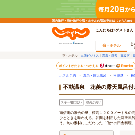
国内旅行・海外旅行や宿・ホテルの宿泊予約はじゃらんnet
こんにちは♪ゲストさん
じ
宿・ホテル
宿・ホテル
出張ビジネス
温泉・露天
高級宿
ポイントがたまる・つかえる
ホテル予約
>
温泉・露天風呂
>
甲信越
>
長
不動温泉 花菱の露天風呂付
スキー場に近い
標高が高い
南信州の浪合の里、標高１２００メートルの
ひとときを味わえる。谷間を利用した露天風
う。旬の素材にこだわった「信州の田舎料理