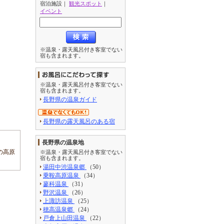
宿泊施設
｜
観光スポット
｜
イベント
※温泉・露天風呂付き客室でない
宿も含まれます。
※温泉・露天風呂付き客室でない
宿も含まれます。
長野県の温泉ガイド
長野県の露天風呂のある宿
長野県の温泉地
の高原
※温泉・露天風呂付き客室でない
宿も含まれます。
湯田中渋温泉郷
（50）
乗鞍高原温泉
（34）
蓼科温泉
（31）
野沢温泉
（26）
上諏訪温泉
（25）
穂高温泉郷
（24）
戸倉上山田温泉
（22）