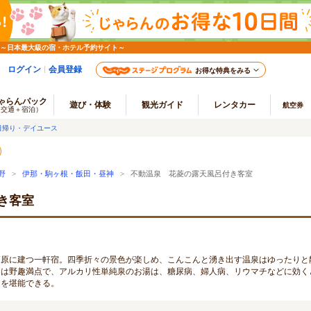
 ～日本最大級の宿・ホテル予約サイト～
ログイン
会員登録
お得な特典をみる
ゃらんパック
遊び・体験
観光ガイド
レンタカー
航空券
（交通＋宿泊）
日帰り・デイユース
野
>
伊那・駒ヶ根・飯田・昼神
> 不動温泉 花菱の露天風呂付き客室
き客室
高原に建つ一軒宿。四季折々の景色が楽しめ、こんこんと湧き出す温泉はゆったりと
呂は野趣満点で、アルカリ性単純泉のお湯は、糖尿病、婦人病、リウマチなどに効く
」を堪能できる。