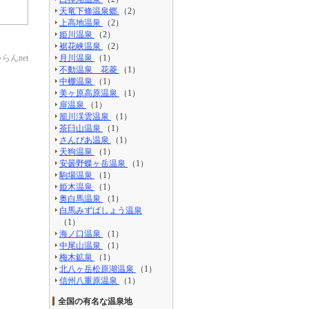
天竜下條温泉郷
（2）
上高地温泉
（2）
姫川温泉
（2）
裾花峡温泉
（2）
んnet
月川温泉
（1）
不動温泉 花菱
（1）
中棚温泉
（1）
美ヶ原高原温泉
（1）
扉温泉
（1）
籠川渓雲温泉
（1）
茶臼山温泉
（1）
さんぴあ温泉
（1）
天狗温泉
（1）
安曇野蝶ヶ岳温泉
（1）
駒場温泉
（1）
姫木温泉
（1）
奥白馬温泉
（1）
白馬みずばしょう温泉
（1）
海ノ口温泉
（1）
中尾山温泉
（1）
梅木鉱泉
（1）
北八ヶ岳松原湖温泉
（1）
信州八重原温泉
（1）
全国の有名な温泉地