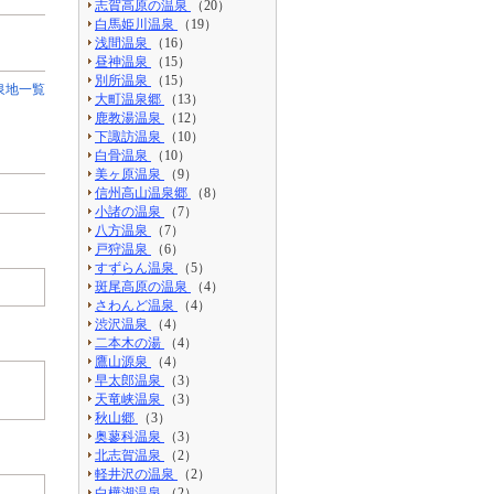
志賀高原の温泉
（20）
白馬姫川温泉
（19）
浅間温泉
（16）
昼神温泉
（15）
別所温泉
（15）
泉地一覧
大町温泉郷
（13）
鹿教湯温泉
（12）
下諏訪温泉
（10）
白骨温泉
（10）
美ヶ原温泉
（9）
信州高山温泉郷
（8）
小諸の温泉
（7）
八方温泉
（7）
戸狩温泉
（6）
すずらん温泉
（5）
斑尾高原の温泉
（4）
さわんど温泉
（4）
渋沢温泉
（4）
二本木の湯
（4）
鷹山源泉
（4）
早太郎温泉
（3）
天竜峡温泉
（3）
秋山郷
（3）
奥蓼科温泉
（3）
北志賀温泉
（2）
軽井沢の温泉
（2）
白樺湖温泉
（2）