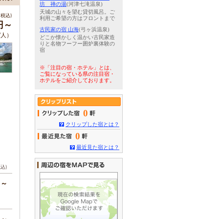
坊 禅の湯
(河津七滝温泉)
天城の山々を望む貸切風呂。ご
税込)
利用ご希望の方はフロントまで
円～
古民家の宿 山海
(弓ヶ浜温泉)
/人）
どこか懐かしく温かい古民家造
りと名物フーフー囲炉裏体験の
宿
※「注目の宿・ホテル」とは、
ご覧になっている県の注目宿・
ホテルをご紹介しております。
0
クリップした宿とは？
0
最近見た宿とは？
税込)
円～
円～