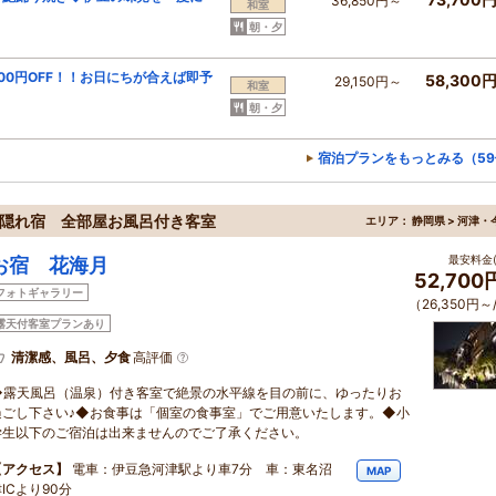
36,850円～
和室
朝・夕
00円OFF！！お日にちが合えば即予
58,300
29,150円～
和室
朝・夕
宿泊プランをもっとみる（59
の隠れ宿 全部屋お風呂付き客室
エリア：
静岡県 > 河津・
最安料金(
お宿 花海月
52,70
フォトギャラリー
（26,350円～
露天付客室プランあり
清潔感、風呂、夕食
高評価
◆露天風呂（温泉）付き客室で絶景の水平線を目の前に、ゆったりお
過ごし下さい♪◆お食事は「個室の食事室」でご用意いたします。◆小
学生以下のご宿泊は出来ませんのでご了承ください。
【アクセス】
電車：伊豆急河津駅より車7分 車：東名沼
MAP
ICより90分