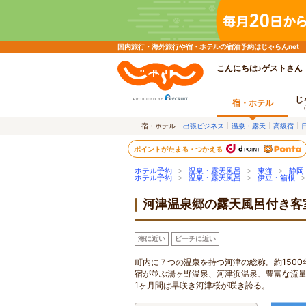
国内旅行・海外旅行や宿・ホテルの宿泊予約はじゃらんnet
こんにちは♪ゲストさん
じ
宿・ホテル
宿・ホテル
出張ビジネス
温泉・露天
高級宿
ポイントがたまる・つかえる
ホテル予約
>
温泉・露天風呂
>
東海
>
静岡
ホテル予約
>
温泉・露天風呂
>
伊豆・箱根
河津温泉郷の露天風呂付き客
海に近い
ビーチに近い
町内に７つの温泉を持つ河津の総称。約150
宿が並ぶ湯ヶ野温泉、河津浜温泉、豊富な流量
1ヶ月間は早咲き河津桜が咲き誇る。