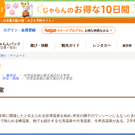
 ～日本最大級の宿・ホテル予約サイト～
ログイン
会員登録
お得な特典をみる
ゃらんパック
遊び・体験
観光ガイド
レンタカー
航空券
（交通＋宿泊）
日帰り・デイユース
>
東伊豆
> 河津温泉郷の露天風呂付き客室
>
伊豆・熱海
> 河津温泉郷の露天風呂付き客室
室
0年前に開湯したと伝えられる谷津温泉を始め､伊豆の踊子のワンシーンにもなった古
で知られる峰温泉、他でも紹介する七滝温泉や大滝温泉、今井浜温泉がある。2月