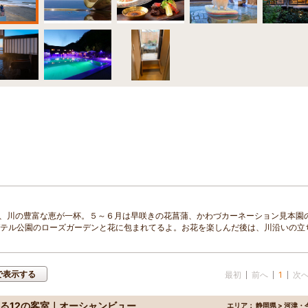
、川の豊富な恵が一杯。５～６月は早咲きの花菖蒲、かわづカーネーション見本園
バガテル公園のローズガーデンと花に包まれてるよ。お花を楽しんだ後は、川沿いの立
で表示する
最初
前へ
1
次
める12の客室｜オーシャンビュー
エリア：
静岡県 > 河津・