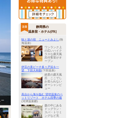
静岡県の
温泉宿・ホテル[PR]
味と湯の宿 ニューとみよし
(熱
海温泉)
ワンランク上
の広いハイク
ラスな露天風
呂付客室がオ
ープン
伊豆の美ビーチ多々戸浜を一
望 下田大和館
(下田温泉)
絶景の露天風
呂 ここでし
か見られない
オーシャンビ
ュー
高台から海を臨む 貸切温泉のペ
ットリゾート ホテル四季の蔵
ュー
(河津温泉郷)
森の中にある
ドッグラン・
スパ・トリミ
ングなど充