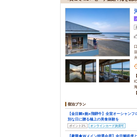
I
宿泊プラン
【金目鯛×鮑×飛騨牛】全室オーシャンフ
別な日に贈る極上の美食体験を
ポイント2%
オンラインカード決済可
【豪華◆Wメイン特選会席】金目鯛姿煮