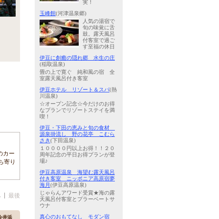
実！
玉峰館
(河津温泉郷)
人気の湯宿で
旬の味覚に舌
鼓。露天風呂
付客室で過ご
す至福の休日
伊豆に創癒の隠れ郷 水生の庄
(稲取温泉)
畳の上で寛ぐ 純和風の宿 全
室露天風呂付き客室
伊豆ホテル リゾート＆スパ
(熱
川温泉)
☆オープン記念☆今だけのお得
なプランでリゾートステイを満
喫！
伊豆・下田の恵みと旬の食材
源泉掛流し 野の花亭 こむら
さき
(下田温泉)
１００００円以上お得！！２０
のカー
周年記念の平日お得プランが登
ち寄り
場♪
伊豆高原温泉 海望む露天風呂
付き客室 ニッポニア高原宿夢
海月
(伊豆高原温泉)
じゃらんアワード受賞★海の露
へ
最後
天風呂付客室とプラーベートサ
ウナ
真心のおもてなし モダン宿
今井浜