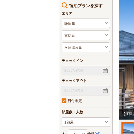
宿泊プランを探す
エリア
チェックイン
チェックアウト
日付未定
部屋数・人数
【河津
大人
子供
0
名