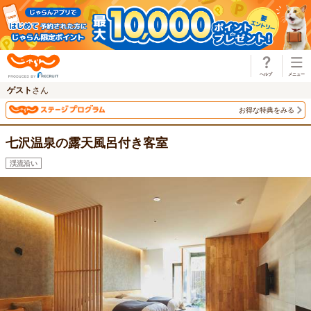
じゃらん
ゲスト
さん
お得な特典をみる
七沢温泉の露天風呂付き客室
渓流沿い