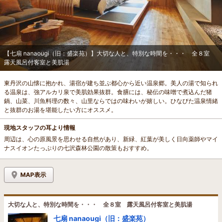
【七扇 nanaougi（旧：盛楽苑）】大切な人と、特別な時間を・・・ 全８室
露天風呂付客室と美肌湯
東丹沢の山懐に抱かれ、湯宿が建ち並ぶ都心から近い温泉郷。美人の湯で知られ
る温泉は、強アルカリ泉で美肌効果抜群。食膳には、秘伝の味噌で煮込んだ猪
鍋、山菜、川魚料理の数々、山里ならではの味わいが嬉しい。ひなびた温泉情緒
と抜群のお湯を堪能したい方にオススメ。
現地スタッフの耳より情報
周辺は、心の原風景を思わせる自然があり、新緑、紅葉が美しく日向薬師やマイ
ナスイオンたっぷりの七沢森林公園の散策もおすすめ。
MAP表示
大切な人と、特別な時間を・・・ 全８室 露天風呂付客室と美肌湯
七扇 nanaougi（旧：盛楽苑）