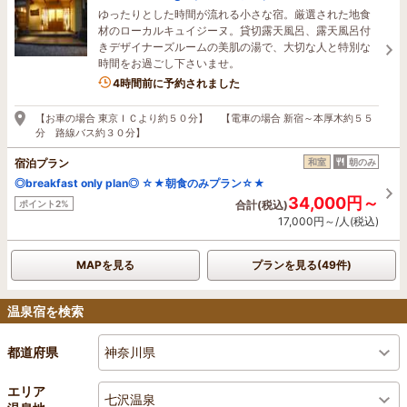
ゆったりとした時間が流れる小さな宿。厳選された地食
材のローカルキュイジーヌ。貸切露天風呂、露天風呂付
きデザイナーズルームの美肌の湯で、大切な人と特別な
時間をお過ごし下さいませ。
4時間前に予約されました
【お車の場合 東京ＩＣより約５０分】 【電車の場合 新宿～本厚木約５５
分 路線バス約３０分】
宿泊プラン
和室
朝のみ
◎breakfast only plan◎ ☆★朝食のみプラン☆★
34,000円～
ポイント2%
合計(税込)
17,000円～/人(税込)
MAPを見る
プランを見る(49件)
温泉宿を検索
神奈川県
都道府県
エリア
七沢温泉