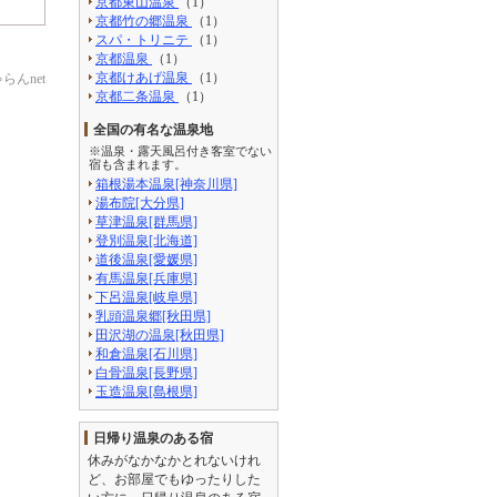
京都東山温泉
（1）
京都竹の郷温泉
（1）
スパ・トリニテ
（1）
京都温泉
（1）
京都けあげ温泉
（1）
んnet
京都二条温泉
（1）
全国の有名な温泉地
※温泉・露天風呂付き客室でない
宿も含まれます。
箱根湯本温泉[神奈川県]
湯布院[大分県]
草津温泉[群馬県]
登別温泉[北海道]
道後温泉[愛媛県]
有馬温泉[兵庫県]
下呂温泉[岐阜県]
乳頭温泉郷[秋田県]
田沢湖の温泉[秋田県]
和倉温泉[石川県]
白骨温泉[長野県]
玉造温泉[島根県]
日帰り温泉のある宿
休みがなかなかとれないけれ
ど、お部屋でもゆったりした