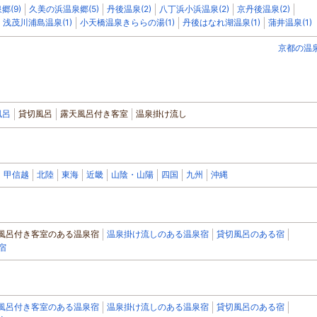
郷(9)
久美の浜温泉郷(5)
丹後温泉(2)
八丁浜小浜温泉(2)
京丹後温泉(2)
浅茂川浦島温泉(1)
小天橋温泉きららの湯(1)
丹後はなれ湖温泉(1)
蒲井温泉(1)
京都の温
風呂
貸切風呂
露天風呂付き客室
温泉掛け流し
甲信越
北陸
東海
近畿
山陰・山陽
四国
九州
沖縄
風呂付き客室のある温泉宿
温泉掛け流しのある温泉宿
貸切風呂のある宿
宿
風呂付き客室のある温泉宿
温泉掛け流しのある温泉宿
貸切風呂のある宿