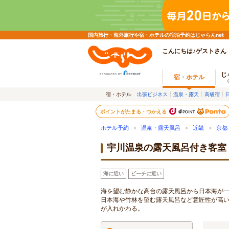
国内旅行・海外旅行や宿・ホテルの宿泊予約はじゃらんnet
こんにちは♪ゲストさん
じ
宿・ホテル
宿・ホテル
出張ビジネス
温泉・露天
高級宿
ポイントがたまる・つかえる
ホテル予約
>
温泉・露天風呂
>
近畿
>
京都
宇川温泉の露天風呂付き客室
海に近い
ビーチに近い
海を望む静かな高台の露天風呂から日本海が
日本海や竹林を望む露天風呂など意匠性が高い
が入れかわる。