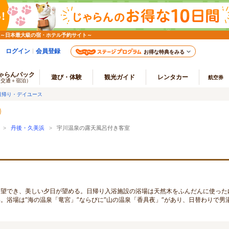
 ～日本最大級の宿・ホテル予約サイト～
ログイン
会員登録
お得な特典をみる
ゃらんパック
遊び・体験
観光ガイド
レンタカー
航空券
（交通＋宿泊）
日帰り・デイユース
>
丹後・久美浜
> 宇川温泉の露天風呂付き客室
一望でき、美しい夕日が望める。日帰り入浴施設の浴場は天然木をふんだんに使った
。浴場は”海の温泉「竜宮」”ならびに”山の温泉「香具夜」”があり、日替わりで男