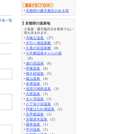
京都府の露天風呂のある宿
泉地一覧
京都府の温泉地
※温泉・露天風呂付き客室でない
宿も含まれます。
天橋立温泉
（27）
夕日ヶ浦温泉郷
（27）
久美の浜温泉郷
（8）
小天橋温泉きららの湯
（8）
湯の花温泉
（6）
丹後温泉
（6）
鳴き砂温泉
（5）
嵐山温泉
（4）
木津温泉
（3）
浅茂川浦島温泉
（3）
大原温泉
（3）
るり渓温泉
（3）
八丁浜小浜温泉
（2）
丹後はなれ湖温泉
（2）
京丹後温泉
（2）
京都清水温泉
（2）
蒲井温泉
（1）
宇川温泉
（1）