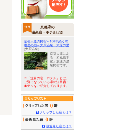
京都府の
温泉宿・ホテル[PR]
京都大原の民宿～100年続く味
噌屋の宿～大原温泉 大原の里
(大原温泉)
京都大原にあ
る「和風総本
家」放送の温
泉民宿です。
※「注目の宿・ホテル」とは、
ご覧になっている県の注目宿・
ホテルをご紹介しております。
0
クリップした宿とは？
0
最近見た宿とは？