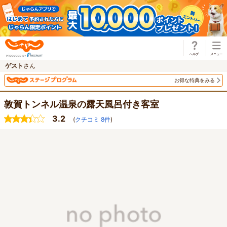
じゃらん
ゲスト
さん
お得な特典をみる
敦賀トンネル温泉の露天風呂付き客室
3.2
(
クチコミ
8
件
)