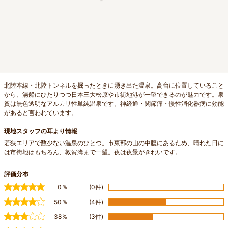
北陸本線・北陸トンネルを掘ったときに湧き出た温泉。高台に位置していること
から、湯船にひたりつつ日本三大松原や市街地港が一望できるのが魅力です。泉
質は無色透明なアルカリ性単純温泉です。神経通・関節痛・慢性消化器病に効能
があると言われています。
現地スタッフの耳より情報
若狭エリアで数少ない温泉のひとつ。市東部の山の中腹にあるため、晴れた日に
は市街地はもちろん、敦賀湾まで一望。夜は夜景がきれいです。
評価分布
0％
(0件)
50％
(4件)
38％
(3件)