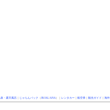
温泉・露天風呂
｜
じゃらんパック
（
JR
/
JAL
/
ANA
）｜
レンタカー
｜
航空券
｜
観光ガイド
｜
海外