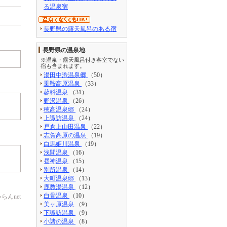
る温泉宿
長野県の露天風呂のある宿
長野県の温泉地
※温泉・露天風呂付き客室でない
宿も含まれます。
湯田中渋温泉郷
（50）
乗鞍高原温泉
（33）
蓼科温泉
（31）
野沢温泉
（26）
穂高温泉郷
（24）
上諏訪温泉
（24）
戸倉上山田温泉
（22）
志賀高原の温泉
（19）
白馬姫川温泉
（19）
浅間温泉
（16）
昼神温泉
（15）
別所温泉
（14）
大町温泉郷
（13）
鹿教湯温泉
（12）
白骨温泉
（10）
んnet
美ヶ原温泉
（9）
下諏訪温泉
（9）
小諸の温泉
（8）