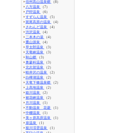
信州高山温泉郷
（8）
八方温泉
（7）
戸狩温泉
（6）
すずらん温泉
（5）
斑尾高原の温泉
（4）
さわんど温泉
（4）
渋沢温泉
（4）
二本木の湯
（4）
鷹山源泉
（4）
早太郎温泉
（3）
天竜峡温泉
（3）
秋山郷
（3）
奥蓼科温泉
（3）
北志賀温泉
（2）
軽井沢の温泉
（2）
白樺湖温泉
（2）
天竜下條温泉郷
（2）
上高地温泉
（2）
姫川温泉
（2）
裾花峡温泉
（2）
月川温泉
（1）
不動温泉 花菱
（1）
中棚温泉
（1）
美ヶ原高原温泉
（1）
扉温泉
（1）
籠川渓雲温泉
（1）
茶臼山温泉
（1）