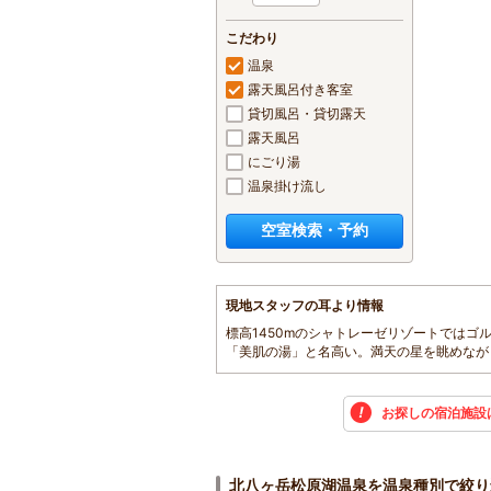
こだわり
温泉
露天風呂付き客室
貸切風呂・貸切露天
露天風呂
にごり湯
温泉掛け流し
空室検索・予約
現地スタッフの耳より情報
標高1450mのシャトレーゼリゾートでは
「美肌の湯」と名高い。満天の星を眺めなが
お探しの宿泊施設
北八ヶ岳松原湖温泉を温泉種別で絞り