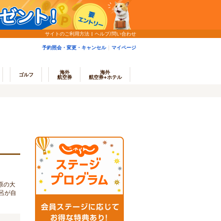
サイトのご利用方法
ヘルプ/問い合わせ
予約照会・変更・キャンセル
マイページ
海外
海外
ゴルフ
航空券
航空券+ホテル
原の大
呂が自