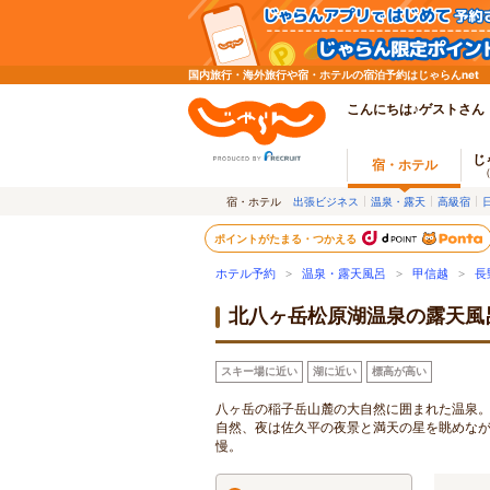
国内旅行・海外旅行や宿・ホテルの宿泊予約はじゃらんnet
こんにちは♪ゲストさん
じ
宿・ホテル
宿・ホテル
出張ビジネス
温泉・露天
高級宿
ポイントがたまる・つかえる
ホテル予約
>
温泉・露天風呂
>
甲信越
>
長
北八ヶ岳松原湖温泉の露天風
スキー場に近い
湖に近い
標高が高い
八ヶ岳の稲子岳山麓の大自然に囲まれた温泉。
自然、夜は佐久平の夜景と満天の星を眺めな
慢。