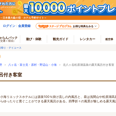
 ～日本最大級の宿・ホテル予約サイト～
ログイン
会員登録
お得な特典をみる
ゃらんパック
遊び・体験
観光ガイド
レンタカー
航空券
（交通＋宿泊）
日帰り・デイユース
野
>
八ヶ岳・富士見・原村・野辺山・小海
> 北八ヶ岳松原湖温泉の露天風呂付き客室
呂付き客室
小海リエックスホテルには源泉100％掛け流しの内風呂と、昼は浅間山や松原湖高
がらゆったりと寛ぐことができる露天風呂がある。四季折々の風景が愉しめる露天風