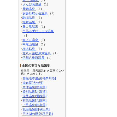
さんぴあ温泉
（1）
天狗温泉
（1）
安曇野蝶ヶ岳温泉
（1）
駒場温泉
（1）
姫木温泉
（1）
奥白馬温泉
（1）
白馬みずばしょう温泉
（1）
海ノ口温泉
（1）
中尾山温泉
（1）
梅木鉱泉
（1）
北八ヶ岳松原湖温泉
（1）
信州八重原温泉
（1）
全国の有名な温泉地
※温泉・露天風呂付き客室でない
宿も含まれます。
箱根湯本温泉[神奈川県]
湯布院[大分県]
草津温泉[群馬県]
登別温泉[北海道]
道後温泉[愛媛県]
有馬温泉[兵庫県]
下呂温泉[岐阜県]
乳頭温泉郷[秋田県]
田沢湖の温泉[秋田県]