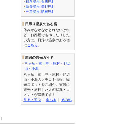
和倉温泉[石川県]
白骨温泉[長野県]
玉造温泉[島根県]
日帰り温泉のある宿
休みがなかなかとれないけれ
ど、お部屋でもゆったりした
い方に。日帰り温泉のある宿
は
こちら
。
周辺の観光ガイド
八ヶ岳・富士見・原村・野辺
山・小海
八ヶ岳・富士見・原村・野辺
山・小海のクチコミ情報、観
光スポットをご紹介。実際に
観光・旅行した人の写真・コ
メントが満載です！
見る・遊ぶ
｜
食べる
｜
その他
｜