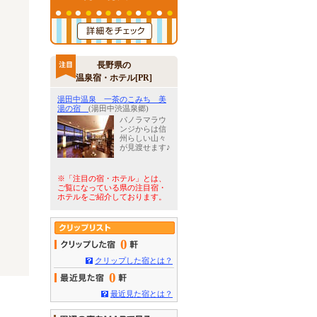
長野県の
温泉宿・ホテル[PR]
湯田中温泉 一茶のこみち 美
湯の宿
(湯田中渋温泉郷)
パノラマラウ
ンジからは信
州らしい山々
が見渡せます♪
※「注目の宿・ホテル」とは、
ご覧になっている県の注目宿・
ホテルをご紹介しております。
0
クリップした宿とは？
0
最近見た宿とは？