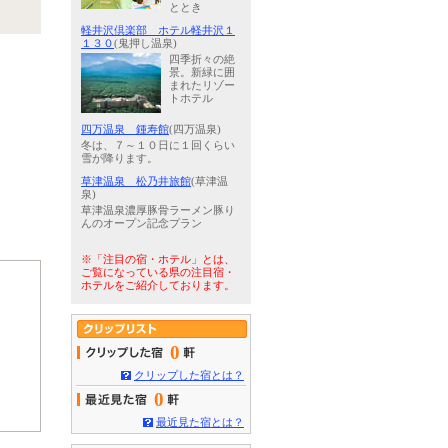
ととき
軽井沢倶楽部 ホテル軽井沢１
１３０
(鬼押し温泉)
四季折々の絶
景。新緑に囲
まれたリゾー
トホテル
四万温泉 鍾寿館
(四万温泉)
冬は、７～１０日に１回くらい
雪が降ります。
草津温泉 松乃井旅館
(草津温
泉)
草津温泉濃厚豚骨ラーメン豚り
んのオープン記念プラン
※「注目の宿・ホテル」とは、
ご覧になっている県の注目宿・
ホテルをご紹介しております。
0
クリップした宿とは？
0
最近見た宿とは？