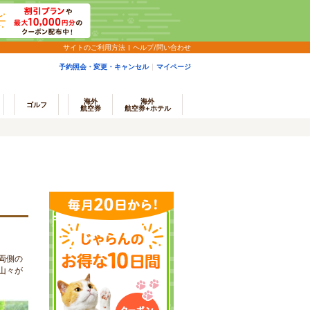
サイトのご利用方法
ヘルプ/問い合わせ
予約照会・変更・キャンセル
マイページ
海外
海外
ゴルフ
航空券
航空券+ホテル
両側の
山々が