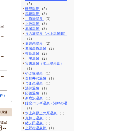
（5）
磯部温泉
（5）
尻焼温泉
（3）
川原湯温泉
（3）
上牧温泉
（3）
税込)
赤城温泉
（3）
うの瀬温泉（水上温泉郷）
円～
（2）
奥嬬恋温泉
（2）
赤城高原温泉
（2）
敷島温泉
（2）
円～
川場温泉
（2）
宝川温泉（水上温泉郷）
（1）
やぶ塚温泉
（1）
円～
奥軽井沢温泉
（1）
つま恋温泉
（1）
法師温泉
（1）
応徳温泉
（1）
8件）
新鹿沢温泉
（1）
嬬恋バラギ温泉・湖畔の湯
（1）
川原湯
水上高原上の原温泉
（1）
鬼押し温泉
（1）
税込)
猪ノ田温泉
（1）
0円～
上野村温泉郷
（1）