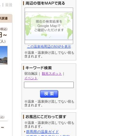
へ
最後
川原湯
税込)
0円～
/人）
この温泉地周辺のMAPを表示
※温泉・温泉掛け流しでない宿も
含まれます。
宿泊施設
｜
観光スポット
｜
イベント
※温泉・温泉掛け流しでない宿も
含まれます。
税込)
※温泉・温泉掛け流しでない宿も
円～
含まれます。
群馬県の温泉ガイド