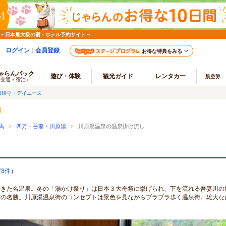
 ～日本最大級の宿・ホテル予約サイト～
ログイン
会員登録
お得な特典をみる
ゃらんパック
遊び・体験
観光ガイド
レンタカー
航空券
（交通＋宿泊）
日帰り・デイユース
馬
>
四万・吾妻・川原湯
> 川原湯温泉の温泉掛け流し
78件
）
できた名温泉。冬の「湯かけ祭り」は日本３大奇祭に挙げられ、下を流れる吾妻川の
どの名勝。川原湯温泉街のコンセプトは景色を見ながらブラブラ歩く温泉街。雄大な