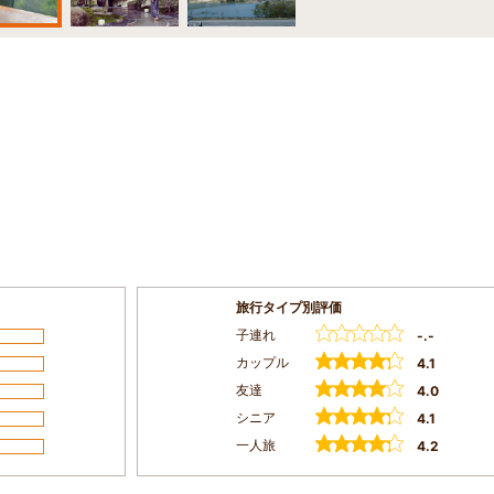
旅行タイプ別評価
子連れ
-.-
カップル
4.1
友達
4.0
シニア
4.1
一人旅
4.2