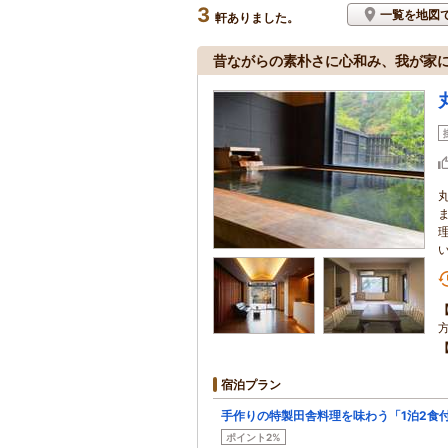
3
一覧を地図
軒ありました。
昔ながらの素朴さに心和み、我が家
宿泊プラン
手作りの特製田舎料理を味わう「1泊2食
ポイント2%