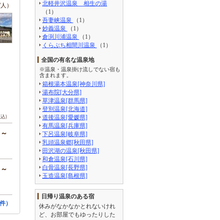
北軽井沢温泉 相生の湯
/人）
（1）
吾妻峡温泉
（1）
妙義温泉
（1）
倉渕川浦温泉
（1）
くらぶち相間川温泉
（1）
全国の有名な温泉地
※温泉・温泉掛け流しでない宿も
含まれます。
箱根湯本温泉[神奈川県]
湯布院[大分県]
草津温泉[群馬県]
登別温泉[北海道]
税込)
道後温泉[愛媛県]
有馬温泉[兵庫県]
円～
下呂温泉[岐阜県]
乳頭温泉郷[秋田県]
田沢湖の温泉[秋田県]
和倉温泉[石川県]
白骨温泉[長野県]
円～
玉造温泉[島根県]
日帰り温泉のある宿
件）
休みがなかなかとれないけれ
ど、お部屋でもゆったりした