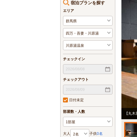
宿泊プランを探す
エリア
チェックイン
チェックアウト
日付未定
部屋数・人数
【丸木
大人
子供
0
名