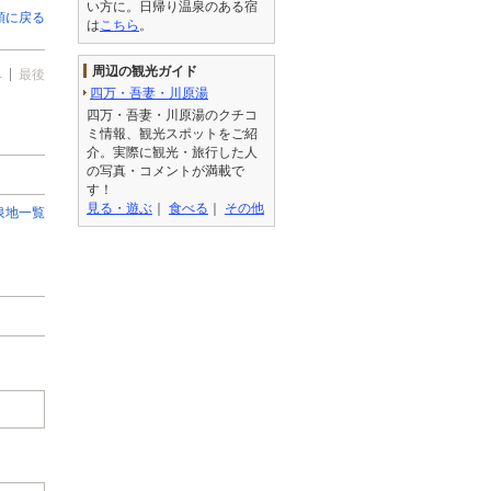
い方に。日帰り温泉のある宿
頭に戻る
は
こちら
。
周辺の観光ガイド
へ
最後
四万・吾妻・川原湯
四万・吾妻・川原湯のクチコ
ミ情報、観光スポットをご紹
介。実際に観光・旅行した人
の写真・コメントが満載で
す！
見る・遊ぶ
｜
食べる
｜
その他
泉地一覧