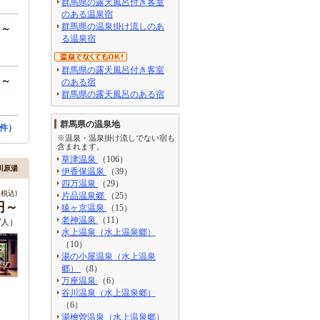
群馬県の露天風呂付き客室
のある温泉宿
群馬県の温泉掛け流しのあ
円～
る温泉宿
群馬県の露天風呂付き客室
円～
のある宿
群馬県の露天風呂のある宿
群馬県の温泉地
件）
※温泉・温泉掛け流しでない宿も
含まれます。
草津温泉
（106）
川原湯
伊香保温泉
（39）
四万温泉
（29）
税込)
片品温泉郷
（25）
円～
猿ヶ京温泉
（15）
老神温泉
（11）
/人）
水上温泉（水上温泉郷）
（10）
湯の小屋温泉（水上温泉
郷）
（8）
万座温泉
（6）
谷川温泉（水上温泉郷）
（6）
湯檜曽温泉（水上温泉郷）