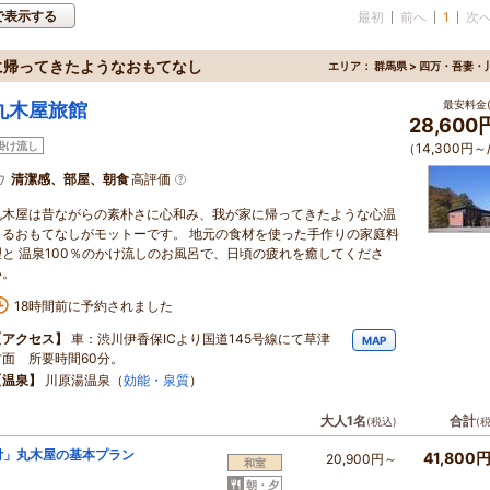
で表示する
最初
前へ
1
次
に帰ってきたようなおもてなし
エリア：
群馬県 > 四万・吾妻・
最安料金(
丸木屋旅館
28,60
掛け流し
（14,300円～
清潔感、部屋、朝食
高評価
丸木屋は昔ながらの素朴さに心和み、我が家に帰ってきたような心温
まるおもてなしがモットーです。 地元の食材を使った手作りの家庭料
理と 温泉100％のかけ流しのお風呂で、日頃の疲れを癒してくださ
い。
18時間前に予約されました
【アクセス】
車：渋川伊香保ICより国道145号線にて草津
MAP
方面 所要時間60分。
【温泉】
川原湯温泉（
効能・泉質
）
大人1名
合計
(税込)
(
付」丸木屋の基本プラン
41,800
20,900円～
和室
朝・夕