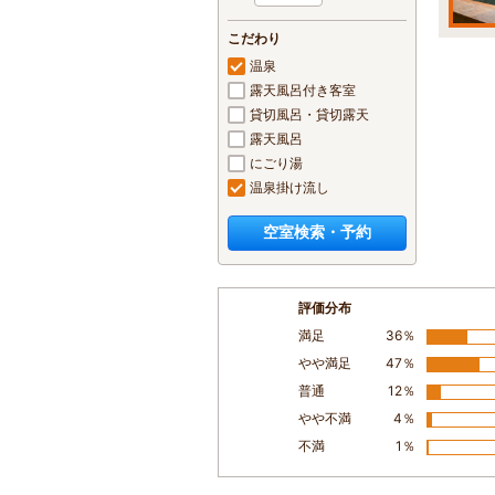
こだわり
温泉
露天風呂付き客室
貸切風呂・貸切露天
露天風呂
にごり湯
温泉掛け流し
空室検索・予約
評価分布
満足
36％
やや満足
47％
普通
12％
やや不満
4％
不満
1％