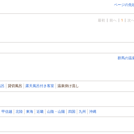
ページの先
最初
前へ
1
次
群馬の温
風呂
貸切風呂
露天風呂付き客室
温泉掛け流し
甲信越
北陸
東海
近畿
山陰・山陽
四国
九州
沖縄