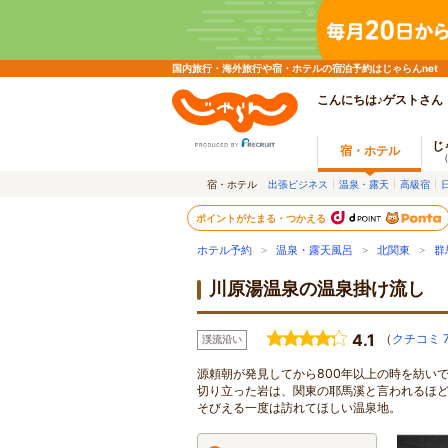
国内旅行・海外旅行や宿・ホテルの宿泊予約はじゃらんnet
こんにちは♪ゲストさん
じ
宿・ホテル
宿・ホテル
出張ビジネス
温泉・露天
高級宿
ポイントがたまる・つかえる
ホテル予約
>
温泉・露天風呂
>
北関東
>
群
川原湯温泉の温泉掛け流し
4.1
（
クチコミ 
渓流沿い
源頼朝が発見してから800年以上の時を紡い
切り立った岩は、関東の耶馬溪と言われるほ
そびえる一度は訪れてほしい温泉地。