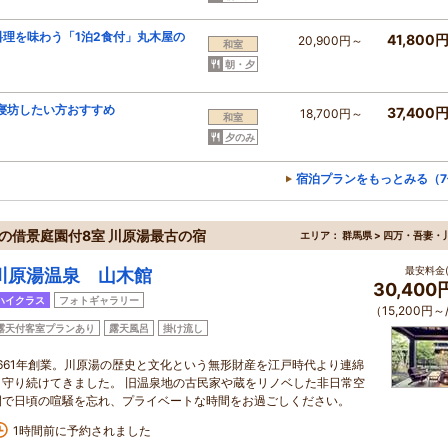
理を味わう「1泊2食付」丸木屋の
41,800
20,900円～
和室
朝・夕
寝坊したい方おすすめ
37,400
18,700円～
和室
夕のみ
宿泊プランをもっとみる（7
坪の借景庭園付8室 川原湯最古の宿
エリア：
群馬県 > 四万・吾妻・
最安料金(
川原湯温泉 山木館
30,400
ハイクラス
フォトギャラリー
（15,200円～
露天付客室プランあり
露天風呂
掛け流し
1661年創業。川原湯の歴史と文化という無形財産を江戸時代より連綿
と守り続けてきました。 旧温泉地の古民家や蔵をリノベした非日常空
間で日頃の喧騒を忘れ、プライベートな時間をお過ごしください。
1時間前に予約されました