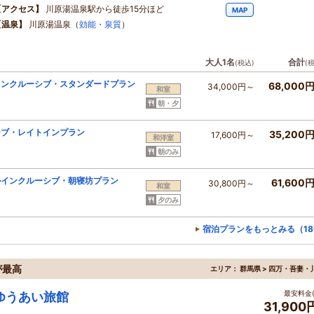
【アクセス】
川原湯温泉駅から徒歩15分ほど
MAP
【温泉】
川原湯温泉（
効能・泉質
）
大人1名
合計
(税込)
(
インクルーシブ・スタンダードプラン
68,000
34,000円～
和室
朝・夕
シブ・レイトインプラン
35,200
17,600円～
和洋室
朝のみ
ルインクルーシブ・朝寝坊プラン
61,600
30,800円～
和室
夕のみ
宿泊プランをもっとみる（1
が最高
エリア：
群馬県 > 四万・吾妻・
最安料金(
ゆうあい旅館
31,90