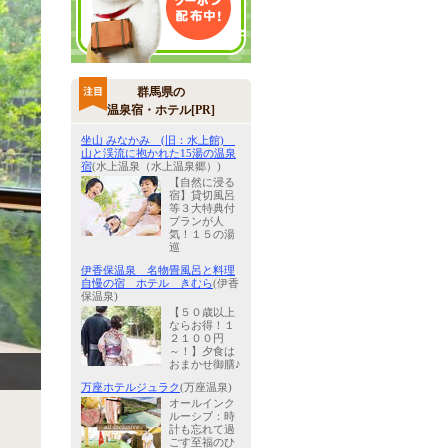
群馬県の
温泉宿・ホテル[PR]
坐山 みなかみ (旧：水上館)
山と渓流に抱かれた15湯の温泉
宿
(水上温泉（水上温泉郷）)
【自然に浸る
宿】貸切風呂
等３大特典付
プランが人
気！１５の湯
巡
伊香保温泉 名物畳風呂と料理
自慢の宿 ホテル きむら
(伊香
保温泉)
【５０歳以上
ならお得！１
２１００円
～！】夕食は
おまかせ御膳♪
万座ホテルジュラク
(万座温泉)
オールインク
ルーシブ：時
計も忘れて過
ごす至福のひ