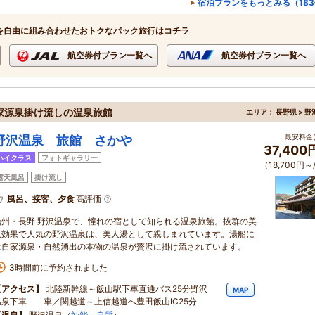
宿泊プランをもっとみる（18
を自由に組み合わせたおトクなパック旅行はコチラ
航空券付プラン一覧へ
航空券付プラン一覧へ
家源泉掛け流しの温泉旅館
エリア：
長野県 > 
最安料金(
野沢温泉 旅館 さかや
37,40
ハイクラス
フォトギャラリー
（18,700円～
露天風呂
掛け流し
風呂、接客、夕食
高評価
信州・長野 野沢温泉で、憧れの宿として知られる温泉旅館。抜群の美
肌効果で人気の野沢温泉は、美人湯として親しまれています。湯船に
は自家源泉・自然湧出の本物の温泉が贅沢に掛け流されています。
3時間前に予約されました
【アクセス】
北陸新幹線～飯山駅下車直通バス25分野沢
MAP
温泉下車 車／関越道～上信越道へ豊田飯山IC25分