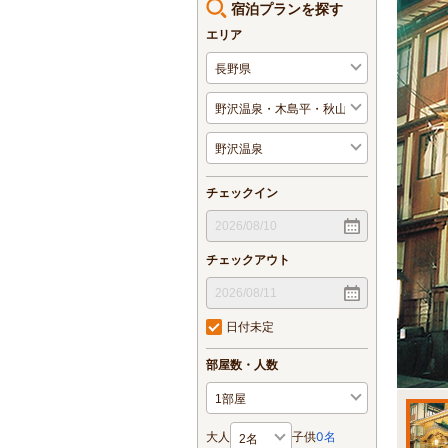
宿泊プランを探す
エリア
チェックイン
チェックアウト
日付未定
部屋数・人数
大人
子供
0
名