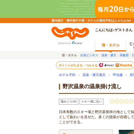
国内旅行・海外旅行や宿・ホテルの宿泊予約はじゃらんnet
こんにちは♪ゲストさん
じ
宿・ホテル
宿・ホテル
出張ビジネス
温泉・露天
高級宿
ポイントがたまる・つかえる
ホテル予約
>
温泉・露天風呂
>
甲信越
>
長
野沢温泉の温泉掛け流し
湯めぐりOK
スキー場に近い
日本有数のスキー場と野沢菜発祥の地として
として賑わいを見せた。多くの源泉が自噴し
ことができる。