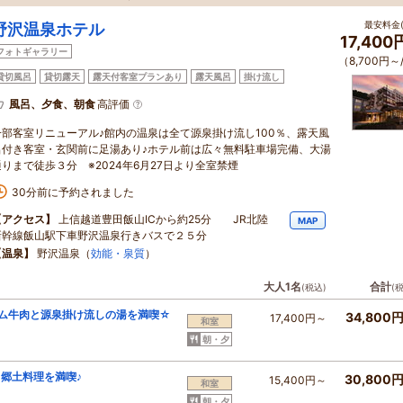
最安料金(
野沢温泉ホテル
17,40
フォトギャラリー
（8,700円～
貸切風呂
貸切露天
露天付客室プランあり
露天風呂
掛け流し
風呂、夕食、朝食
高評価
一部客室リニューアル♪館内の温泉は全て源泉掛け流し100％、露天風
呂付き客室・玄関前に足湯あり♪ホテル前は広々無料駐車場完備、大湯
通りまで徒歩３分 ※2024年6月27日より全室禁煙
30分前に予約されました
【アクセス】
上信越道豊田飯山ICから約25分 JR北陸
MAP
新幹線飯山駅下車野沢温泉行きバスで２５分
【温泉】
野沢温泉（
効能・泉質
）
大人1名
合計
(税込)
(
アム牛肉と源泉掛け流しの湯を満喫☆
34,800
17,400円～
和室
朝・夕
湯と郷土料理を満喫♪
30,800
15,400円～
和室
朝・夕