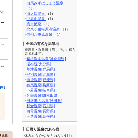
白馬みずばしょう温泉
（1）
税込)
海ノ口温泉
（1）
中尾山温泉
（1）
円～
梅木鉱泉
（1）
北八ヶ岳松原湖温泉
（1）
信州八重原温泉
（1）
全国の有名な温泉地
円～
※温泉・温泉掛け流しでない宿も
含まれます。
箱根湯本温泉[神奈川県]
湯布院[大分県]
円～
草津温泉[群馬県]
登別温泉[北海道]
道後温泉[愛媛県]
有馬温泉[兵庫県]
件）
下呂温泉[岐阜県]
乳頭温泉郷[秋田県]
田沢湖の温泉[秋田県]
和倉温泉[石川県]
白骨温泉[長野県]
玉造温泉[島根県]
日帰り温泉のある宿
休みがなかなかとれないけれ
野沢温泉