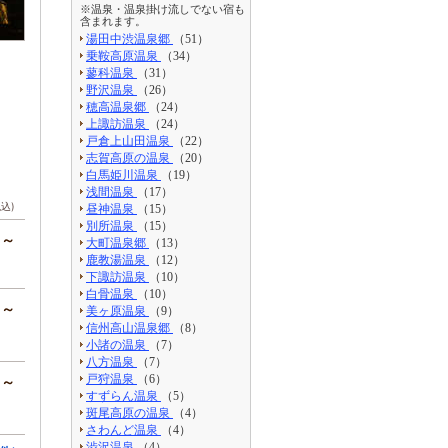
※温泉・温泉掛け流しでない宿も
含まれます。
湯田中渋温泉郷
（51）
乗鞍高原温泉
（34）
蓼科温泉
（31）
野沢温泉
（26）
穂高温泉郷
（24）
上諏訪温泉
（24）
戸倉上山田温泉
（22）
志賀高原の温泉
（20）
白馬姫川温泉
（19）
浅間温泉
（17）
税込)
昼神温泉
（15）
別所温泉
（15）
円～
大町温泉郷
（13）
鹿教湯温泉
（12）
下諏訪温泉
（10）
白骨温泉
（10）
円～
美ヶ原温泉
（9）
信州高山温泉郷
（8）
小諸の温泉
（7）
八方温泉
（7）
戸狩温泉
（6）
円～
すずらん温泉
（5）
斑尾高原の温泉
（4）
さわんど温泉
（4）
渋沢温泉
（4）