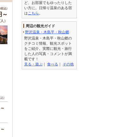
ど、お部屋でもゆったりした
い方に。日帰り温泉のある宿
税込)
は
こちら
。
0円～
/人）
周辺の観光ガイド
野沢温泉・木島平・秋山郷
野沢温泉・木島平・秋山郷の
クチコミ情報、観光スポット
をご紹介。実際に観光・旅行
した人の写真・コメントが満
載です！
見る・遊ぶ
｜
食べる
｜
その他
税込)
円～
円～