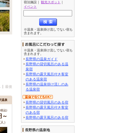
宿泊施設
｜
観光スポット
｜
イベント
※温泉・温泉掛け流しでない宿も
含まれます。
※温泉・温泉掛け流しでない宿も
含まれます。
長野県の温泉ガイド
長野県の貸切風呂のある温
泉宿
長野県の露天風呂付き客室
のある温泉宿
長野県の温泉掛け流しのあ
へ
最後
る温泉宿
野沢温泉
長野県の貸切風呂のある宿
長野県の露天風呂付き客室
税込)
のある宿
円～
長野県の露天風呂のある宿
/人）
長野県の温泉地