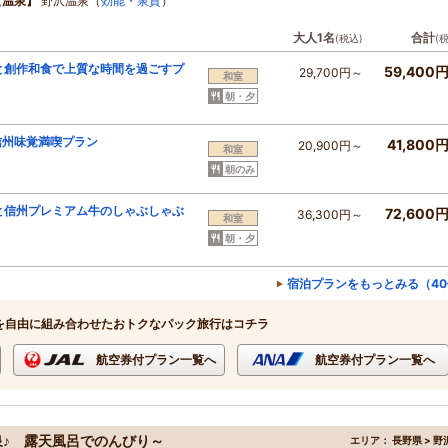
【温泉】
野沢温泉（
効能・泉質
）
大人1名
合計
(税込)
(
と創作和食で上質な時間を過ごすプ
59,400
29,700円～
和室
朝・夕
信州味覚満喫プラン
41,800
20,900円～
和室
朝のみ
と信州プレミアム牛のしゃぶしゃぶ
72,600
36,300円～
和室
朝・夕
宿泊プランをもっとみる（40
を自由に組み合わせたおトクなパック旅行はコチラ
航空券付プラン一覧へ
航空券付プラン一覧へ
♪ 露天風呂でのんびり～
エリア：
長野県 > 