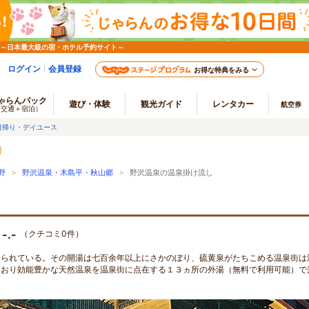
 ～日本最大級の宿・ホテル予約サイト～
ログイン
会員登録
お得な特典をみる
ゃらんパック
遊び・体験
観光ガイド
レンタカー
航空券
（交通＋宿泊）
日帰り・デイユース
野
>
野沢温泉・木島平・秋山郷
> 野沢温泉の温泉掛け流し
-.-
（クチコミ0件）
知られている。その開湯は七百余年以上にさかのぼり、硫黄泉がたちこめる温泉街は
ており効能豊かな天然温泉を温泉街に点在する１３ヵ所の外湯（無料で利用可能）で