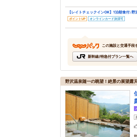
【レイトチェックインOK】1泊朝食付♪
ポイントUP
オンラインカード決済可
この施設と交通手段
新幹線/特急付プラン一覧へ
野沢温泉随一の眺望！絶景の展望露天