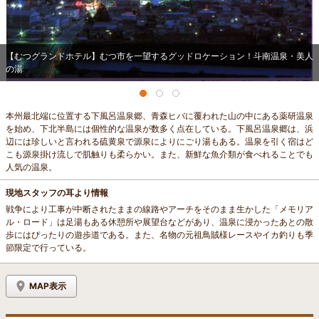
【むつグランドホテル】むつ市を一望するグッドロケーション！斗南温泉・美人
の湯
本州最北端に位置する下風呂温泉郷、青森ヒバに覆われた山の中にある薬研温泉
を始め、下北半島には個性的な温泉が数多く点在している。下風呂温泉郷は、浜
辺には珍しいと言われる硫黄泉で源泉によりにごり湯もある。温泉を引く宿はど
こも源泉掛け流しで肌触りも柔らかい。また、新鮮な魚介類が食べれることでも
人気の温泉。
現地スタッフの耳より情報
戦争により工事が中断されたままの線路やアーチをそのまま生かした「メモリア
ル・ロード」は足湯もある休憩所や展望台などがあり、温泉に浸かったあとの散
歩にはぴったりの遊歩道である。また、名物の元祖鳥賊様レースやイカ釣りも季
節限定で行っている。
MAP表示