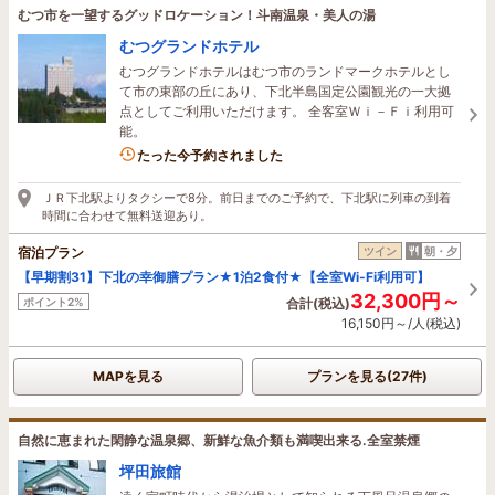
むつ市を一望するグッドロケーション！斗南温泉・美人の湯
むつグランドホテル
むつグランドホテルはむつ市のランドマークホテルとし
て市の東部の丘にあり、下北半島国定公園観光の一大拠
点としてご利用いただけます。 全客室Ｗｉ－Ｆｉ利用可
能。
5名がこの宿を見ています
たった今予約されました
ＪＲ下北駅よりタクシーで8分。前日までのご予約で、下北駅に列車の到着
時間に合わせて無料送迎あり。
宿泊プラン
ツイン
朝・夕
【早期割31】下北の幸御膳プラン★1泊2食付★【全室Wi-Fi利用可】
32,300円～
ポイント2%
合計(税込)
16,150円～/人(税込)
MAPを見る
プランを見る(27件)
自然に恵まれた閑静な温泉郷、新鮮な魚介類も満喫出来る.全室禁煙
坪田旅館