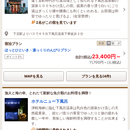
遠く室町時代から湯治場として知られる下風呂温泉郷の
源泉１００％かけ流しの宿。硫黄の香り漂う白いにごり
湯はぎっくり腰や腰痛にも利くといわれる。お部屋は和
室でゆったりと寛げるよ。(全室禁煙）
2名がこの宿を見ています
下北駅よりバスで６５分下風呂温泉下車徒歩２分
宿泊プラン
和室
朝・夕
ほっとひといき・湯っくりのんびりプラン
23,400円～
ポイント2%
合計(税込)
11,700円～/人(税込)
MAPを見る
プランを見る(4件)
漁火と海の幸、とれたて新鮮な魚介類のお料理を満喫！
ホテルニュー下風呂
津軽海峡に臨む下風呂温泉は乳白色の源泉かけ流しの天
然硫黄泉。、総ヒバ造りの客室でゆったりと旅の疲れを
癒し一年中、美味しい海鮮料理を満喫することが出来ま
す。
1名がこの宿を見ています
2時間前に予約されました