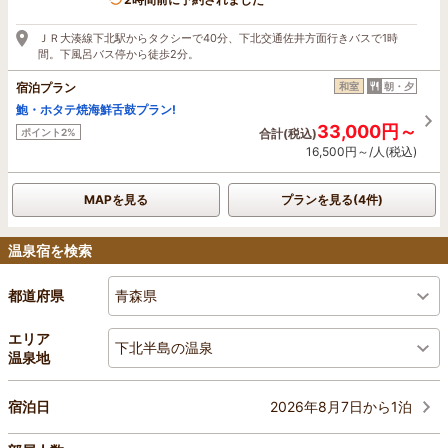
ＪＲ大湊線下北駅からタクシーで40分、下北交通佐井方面行きバスで1時
間。下風呂バス停から徒歩2分。
宿泊プラン
和室
朝・夕
鮑・ホタテ焼海鮮舌鼓プラン!
33,000円～
ポイント2%
合計(税込)
16,500円～/人(税込)
MAPを見る
プランを見る(4件)
温泉宿を検索
青森県
都道府県
エリア
下北半島の温泉
温泉地
2026年8月7日から1泊
宿泊日