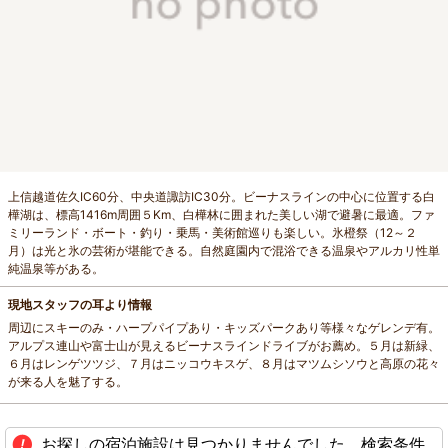
上信越道佐久IC60分、中央道諏訪IC30分。ビーナスラインの中心に位置する白
樺湖は、標高1416m周囲５Km、白樺林に囲まれた美しい湖で避暑に最適。ファ
ミリーランド・ボート・釣り・乗馬・美術館巡りも楽しい。氷橙祭（12～２
月）は光と氷の芸術が堪能できる。自然庭園内で混浴できる温泉やアルカリ性単
純温泉等がある。
現地スタッフの耳より情報
周辺にスキーのみ・ハープパイプあり・キッズパークあり等様々なゲレンデ有。
アルプス連山や富士山が見えるビーナスラインドライブがお薦め。５月は新緑、
６月はレンゲツツジ、７月はニッコウキスゲ、８月はマツムシソウと高原の花々
が来る人を魅了する。
お探しの宿泊施設は見つかりませんでした。検索条件