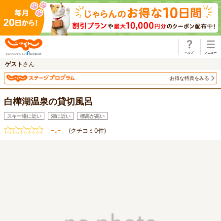
じゃらん
ゲスト
さん
お得な特典をみる
白樺湖温泉の貸切風呂
スキー場に近い
湖に近い
標高が高い
-.-
(クチコミ0件)