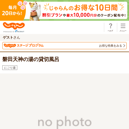
じゃらん
ゲスト
さん
お得な特典をみる
磐田天神の湯の貸切風呂
にごり湯