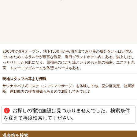
2005年の9月オープン。地下1500ｍから湧き出ており藻の成分をいっぱい含ん
でいるためミネラル分が豊富な温泉。磐田グランドホテル内にある。湯上りはし
っとりとしたお肌になり、黒褐色のにごり湯というのも人気の秘密。エステも充
実、トレーニングルームや休憩スペースもある。
現地スタッフの耳より情報
サウナやバリ式エステ（ジャワマッサージ）も体験してね。疲労度測定、健康診
断、運動能力の検査機械もあるので測定してみては？
お探しの宿泊施設は見つかりませんでした。検索条件
を変えて再度検索してください。
温泉宿を検索