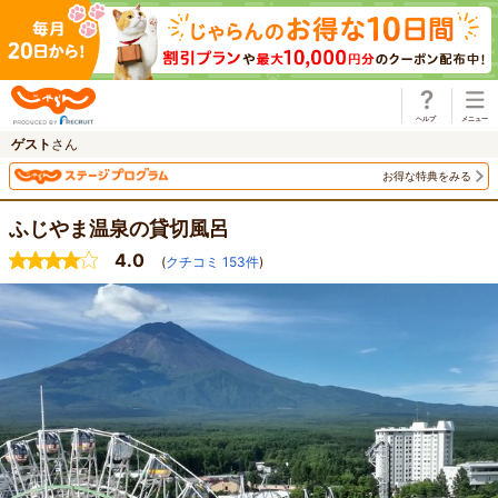
じゃらん
ゲスト
さん
お得な特典をみる
ふじやま温泉の貸切風呂
4.0
(
クチコミ
153
件
)