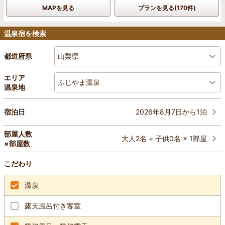
MAPを見る
プランを見る(170件)
温泉宿を検索
山梨県
都道府県
エリア
ふじやま温泉
温泉地
2026年8月7日から1泊
宿泊日
部屋人数
大人2名 + 子供0名 × 1部屋
×部屋数
こだわり
温泉
露天風呂付き客室