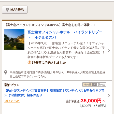
MAP表示
【富士急ハイランドオフィシャルホテル】富士急をお得に体験！！
富士急オフィシャルホテル ハイランドリゾー
ト ホテル＆スパ
【2025年3月】一部客室リニューアル完了！オフィシャ
ルホテル宿泊で富士急ハイランド優先入園OK♪話題の“美
肌の湯”ふじやま温泉も入館無料！快適な【全室禁煙】！
朝食の和洋折衷ブッフェも人気です！
1名がこの宿を見ています
57分前に予約されました
中央自動車道河口湖IC隣接(新宿より80分)。JR中央線大月駅経由富士急行線
富士山駅下車タクシーで5分。
宿泊プラン
その他
朝のみ
【Fuji-Qワンデイパス実質無料】期間限定！ワンデイパス＆朝食付きプラ
ン（1泊朝食付）諸条件あり
35,000円～
ポイントUP
合計(税込)
17,500円～/人(税込)