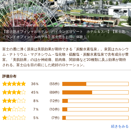
【富士急オフィシャルホテル ハイランドリゾート ホテル＆スパ】【富士急ハ
イランドオフィシャルホテル】富士急をお得に体験！！
富士の麓に沸く源泉は美肌効果が期待できる「炭酸水素塩泉」。泉質はカルシウ
ム・ナトリウム・マグネシウム－塩化物・硫酸塩・炭酸水素塩泉で含有成分が豊
富。「美肌効果」のほか神経痛、筋肉痛、関節痛など20種類に及ぶ効果が期待
される。富士山を目の前にした絶好のロケーション。
評価分布
36％
(55件)
45％
(69件)
8％
(12件)
7％
(10件)
5％
(7件)
続きをみる