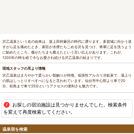
沢乙温泉という名の由来は、坂上田村麻呂の時代に遡ります。多賀城に向かう道
すがら足を痛めたとき、家臣が水煙たちこめる沢を見つけ、将軍に足を洗うよう
に勧めたところ、傷がたちまち癒えたという言い伝えがあります。これが、
1200年の時を経て今なお愛され続ける沢乙温泉の始まりです。
現地スタッフの耳より情報
沢乙温泉はまろやかで柔らかい肌触りが特徴。低張性アルカリ冷鉱泉で、湯上り
の肌はしっとりすべすべになると言われています。仙台市中心部より車で20
分、松島まで車で25分というアクセスの便利さも魅力です。
お探しの宿泊施設は見つかりませんでした。検索条件
を変えて再度検索してください。
温泉宿を検索