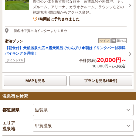
喫◎心と体を癒す贅沢な旅を！家族風呂や岩盤浴、キッ
ズルーム、アリーナ、カラオケルーム、ラウンジなどの
施設充実♪関西圏からアクセス良好。
3名がこの宿を見ています
1時間前に予約されました
新名神甲賀土山インターより１５分
宿泊プラン
ツイン
朝のみ
【朝食付】天然温泉の広々露天風呂でのんびり◆朝はドリンクバー付和洋
バイキングを満喫！
20,000円～
ポイント2%
合計(税込)
10,000円～/人(税込)
MAPを見る
プランを見る(65件)
温泉宿を検索
滋賀県
都道府県
エリア
甲賀温泉
温泉地