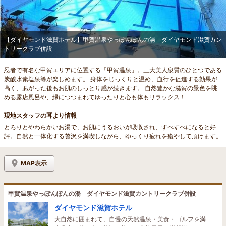
【ダイヤモンド滋賀ホテル】甲賀温泉やっぽんぽんの湯 ダイヤモンド滋賀カン
トリークラブ併設
忍者で有名な甲賀エリアに位置する「甲賀温泉」。三大美人泉質のひとつである
炭酸水素塩泉等が楽しめます。 身体をじっくりと温め、血行を促進する効果が
高く、あがった後もお肌のしっとり感が続きます。 自然豊かな滋賀の景色を眺
める露店風呂や、緑につつまれてゆったりと心も体もリラックス！
現地スタッフの耳より情報
とろりとやわらかいお湯で、お肌にうるおいが吸収され、すべすべになると好
評。自然と一体化する贅沢を満喫しながら、ゆっくり疲れを癒やして頂けます。
MAP表示
甲賀温泉やっぽんぽんの湯 ダイヤモンド滋賀カントリークラブ併設
ダイヤモンド滋賀ホテル
大自然に囲まれて、自慢の天然温泉・美食・ゴルフを満