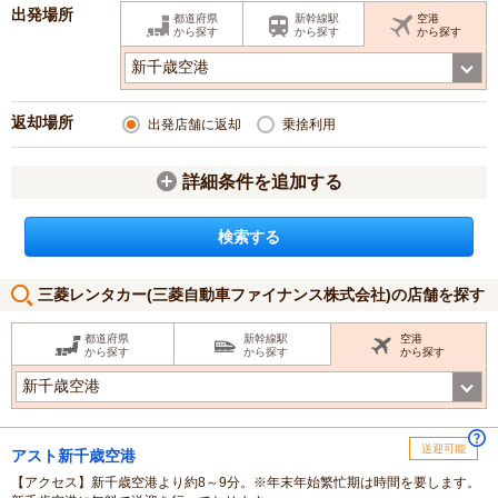
出発場所
都道府県
新幹線駅
空港
から探す
から探す
から探す
返却場所
出発店舗に返却
乗捨利用
詳細条件を追加する
三菱レンタカー(三菱自動車ファイナンス株式会社)の店舗を探す
都道府県
新幹線駅
空港
から探す
から探す
から探す
送迎可能
アスト新千歳空港
【アクセス】
新千歳空港より約8～9分。※年末年始繁忙期は時間を要します。