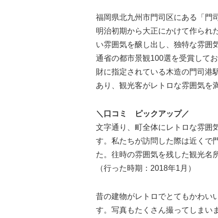
福岡県北九州市門司区にある「門司
明治初期から大正にかけて作られ
い雰囲気を醸し出し、独特な雰囲
通省の都市景観100選を受賞してお
財に指定されている木造の門司港
あり、観光客がレトロな雰囲気を
＼口コミ ピックアップ／
文字通り、町全体にレトロな雰囲
す。私たちが訪問した際は近くで
た。往時の雰囲気を残した観光名
（行った時期：2018年1月）
昔の建物がレトロでとてもかわい
す。写真もたくさん撮ってしまい