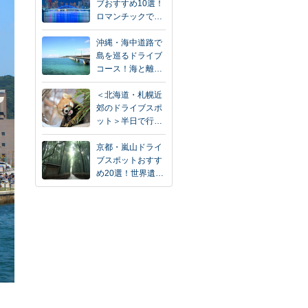
ブおすすめ10選！
ロマンチックで…
沖縄・海中道路で
島を巡るドライブ
コース！海と離…
＜北海道・札幌近
郊のドライブスポ
ット＞半日で行…
京都・嵐山ドライ
ブスポットおすす
め20選！世界遺…