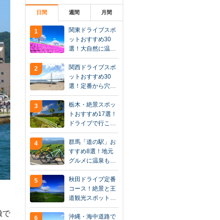
日間
週間
月間
関東ドライブスポ
1
ットおすすめ30
選！大自然に温…
関西ドライブスポ
2
ットおすすめ30
選！定番から穴…
栃木・絶景スポッ
3
トおすすめ17選！
ドライブで行こ…
群馬「道の駅」お
4
すすめ8選！地元
グルメに温泉も…
秋田ドライブ定番
5
コース！絶景と王
道観光スポット…
徴で
沖縄・海中道路で
6