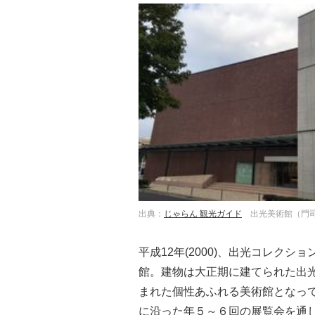
出典：
じゃらん 観光ガイド
出光美術館（門
平成12年(2000)、出光コレク
館。建物は大正期に建てられた出
まれた個性あふれる美術館となっ
に沿った年５～６回の展覧会を通