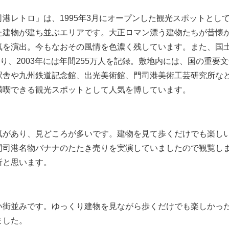
港レトロ」は、1995年3月にオープンした観光スポットとし
た建物が建ち並ぶエリアです。大正ロマン漂う建物たちが昔懐
気を演出。今もなおその風情を色濃く残しています。また、国
り、2003年には年間255万人を記録。敷地内には、国の重要
駅舎や九州鉄道記念館、出光美術館、門司港美術工芸研究所な
満喫できる観光スポットとして人気を博しています。
気があり、見どころが多いです。建物を見て歩くだけでも楽し
門司港名物バナナのたたき売りを実演していましたので観覧し
所と思います。
い街並みです。ゆっくり建物を見ながら歩くだけでも楽しかっ
ました。