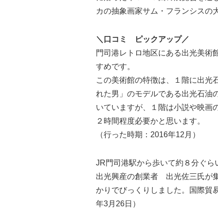
カの抽象画家サム・フランシスの大
＼口コミ ピックアップ／
門司港レトロ地区にある出光美術
すめです。
この美術館の特徴は、１階に出光
れた男」のモデルである出光石油
いていますが、１階は小説や映画
２時間程度必要かと思います。
（行った時期：2016年12月）
JR門司港駅から歩いて約８分ぐ
出光興産の創業者 出光佐三氏が
かりでびっくりしました。国際貿易
年3月26日）