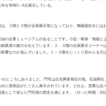
作を常時5～6点展示している。
館は、２階と３階が企画展示室になっており、陶磁器好きには
石油の企業ミュージアムがあることです。小説・映画「海賊と
の創業者の魅力を伝えています。２，３階の企画展示コーナー
の影響なのか混んでいました。１～３階をじっくり見れらる方
らいのところにありました。門司は出光興産発症の地。石油商社
集めた美術品がたくさん展示されています。どれも、貴重な品
港として栄えた門司港の歴史を感じます。（行った時期：201