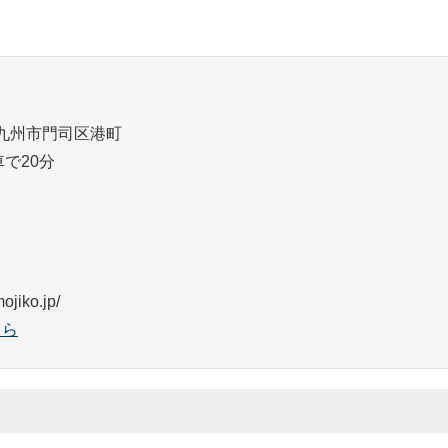
）
県北九州市門司区港町
で20分
jiko.jp/
ちら