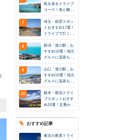
島を巡るドライブ
コース！海と離…
埼玉・絶景スポッ
7
トおすすめ17選！
ドライブで行こ…
新潟「道の駅」お
8
すすめ10選！地元
グルメに温泉も…
山口「道の駅」お
9
すすめ10選！地元
の
グルメに温泉も…
栃木・那須ドライ
10
ブスポットおすす
め20選！定番か…
おすすめ記事
東京の夜景ドライ