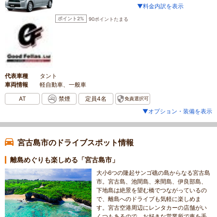
▼料金内訳を表示
ポイント2%
90ポイントたまる
代表車種
タント
車両情報
軽自動車、一般車
AT
禁煙
定員4名
免責選択可
▼オプション・装備を表示
宮古島市のドライブスポット情報
離島めぐりも楽しめる「宮古島市」
大小6つの隆起サンゴ礁の島からなる宮古島
市。宮古島、池間島、来間島、伊良部島、
下地島は絶景を望む橋でつながっているの
で、離島へのドライブも気軽に楽しめま
す。宮古空港周辺にレンタカーの店舗がい
くつもあるので、お好きな営業所で車を手