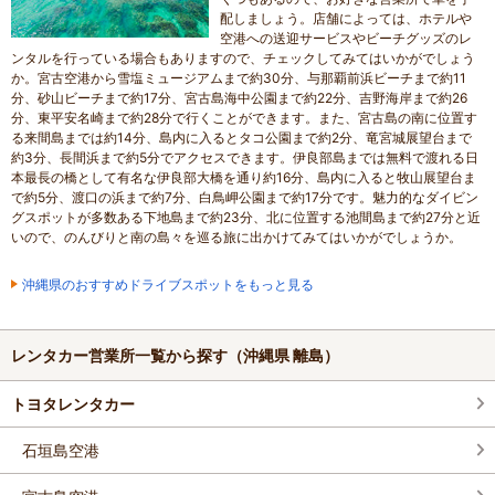
配しましょう。店舗によっては、ホテルや
空港への送迎サービスやビーチグッズのレ
ンタルを行っている場合もありますので、チェックしてみてはいかがでしょう
か。宮古空港から雪塩ミュージアムまで約30分、与那覇前浜ビーチまで約11
分、砂山ビーチまで約17分、宮古島海中公園まで約22分、吉野海岸まで約26
分、東平安名崎まで約28分で行くことができます。また、宮古島の南に位置す
る来間島までは約14分、島内に入るとタコ公園まで約2分、竜宮城展望台まで
約3分、長間浜まで約5分でアクセスできます。伊良部島までは無料で渡れる日
本最長の橋として有名な伊良部大橋を通り約16分、島内に入ると牧山展望台ま
で約5分、渡口の浜まで約7分、白鳥岬公園まで約17分です。魅力的なダイビン
グスポットが多数ある下地島まで約23分、北に位置する池間島まで約27分と近
いので、のんびりと南の島々を巡る旅に出かけてみてはいかがでしょうか。
沖縄県のおすすめドライブスポットをもっと見る
レンタカー営業所一覧から探す
（沖縄県 離島）
トヨタレンタカー
石垣島空港