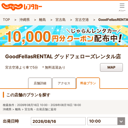
TOP
沖縄県
離島
宮古島
宮古空港
GoodFellasR
GoodFellasRENTAL グッドフェローズレンタル店
宮古空港より車で5分 ＊無料送迎あり
MAP
店舗詳細
アクセス
料金プラン
この店舗のプランを探す
検索条件
：2026年08月16日 10:00 - 2026年08月16日 18:00
沖縄県 > 離島 > 宮古島 - 出発店舗に返却
出発日時