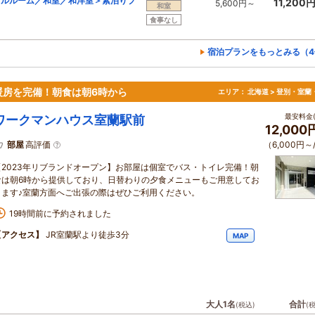
ブルルーム／和室／和洋室＞素泊りプ
11,200
5,600円～
和室
食事なし
宿泊プランをもっとみる（4
暖房を完備！朝食は朝6時から
エリア：
北海道 > 登別・室蘭
最安料金(
ワークマンハウス室蘭駅前
12,00
部屋
高評価
（6,000円～
【2023年リブランドオープン】お部屋は個室でバス・トイレ完備！朝
食は朝6時から提供しており、日替わりの夕食メニューもご用意してお
ります♪室蘭方面へご出張の際はぜひご利用ください。
19時間前に予約されました
【アクセス】
JR室蘭駅より徒歩3分
MAP
大人1名
合計
(税込)
(