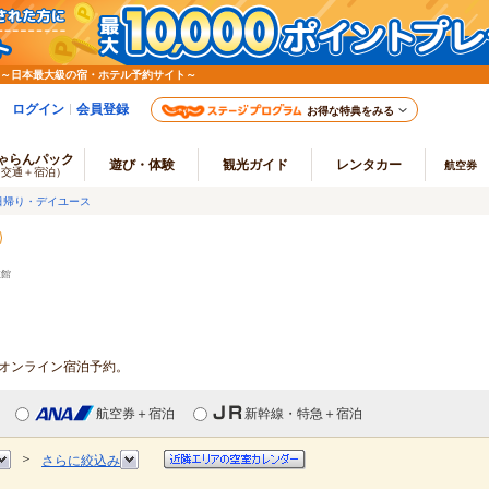
 ～日本最大級の宿・ホテル予約サイト～
ログイン
会員登録
お得な特典をみる
ゃらんパック
遊び・体験
観光ガイド
レンタカー
航空券
（交通＋宿泊）
日帰り・デイユース
旅館
・オンライン宿泊予約。
航空券＋宿泊
新幹線・特急＋宿泊
＞
さらに絞込み