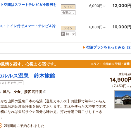
ート空間はスマートテレビ＆冷暖房を
12,000
6,000円～
ツイン
食事なし
ス・トイレ付でスマートテレビ＆冷
16,000
8,000円～
ツイン
朝・夕
宿泊プランをもっとみる（2
の風情を残す、心暖まる宿です。
エリア：
北海道 > 登別・室蘭
最安料金(
カルルス温泉 鈴木旅館
14,90
フォトギャラリー
（7,450円～
風呂、夕食、接客
高評価
静かな山間の温泉日本の名湯【登別カルルス】お陰様で毎年じゃらん
本誌風呂満足度高評価を頂いております。木床を使った大浴場で木枕
で横になれば天然サウナ気分も味わえ、打たせ湯で肩こりもすっき
り。
2時間前に予約されました