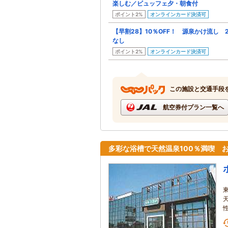
楽しむ／ビュッフェ夕・朝食付
ポイント2%
オンラインカード決済可
【早割28】10％OFF！ 源泉かけ流し
なし
ポイント2%
オンラインカード決済可
この施設と交通手段
航空券付プラン一覧へ
多彩な浴槽で天然温泉100％満喫 