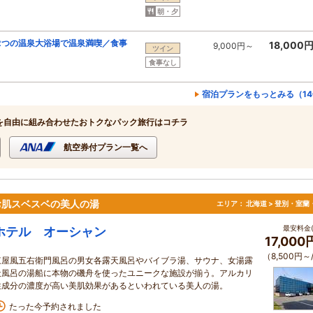
朝・夕
 2つの温泉大浴場で温泉満喫／食事
18,000
9,000円～
ツイン
食事なし
宿泊プランをもっとみる（1
を自由に組み合わせたおトクなパック旅行はコチラ
航空券付プラン一覧へ
お肌スベスベの美人の湯
エリア：
北海道 > 登別・室蘭
最安料金(
ホテル オーシャン
17,00
（8,500円～
東屋風五右衛門風呂の男女各露天風呂やバイブラ湯、サウナ、女湯露
天風呂の湯船に本物の磯舟を使ったユニークな施設が揃う。アルカリ
性成分の濃度が高い美肌効果があるといわれている美人の湯。
たった今予約されました