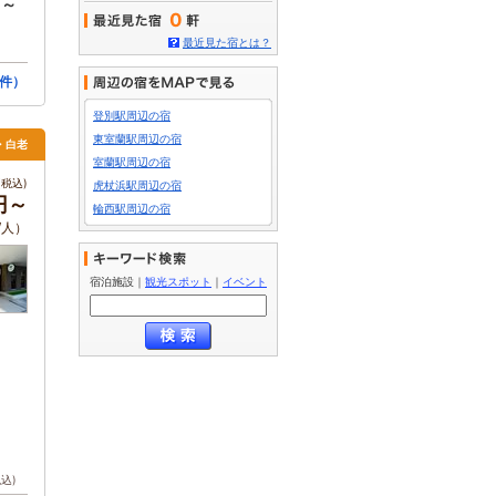
円～
0
最近見た宿とは？
件）
登別駅周辺の宿
東室蘭駅周辺の宿
・白老
室蘭駅周辺の宿
税込)
虎杖浜駅周辺の宿
0円～
輪西駅周辺の宿
/人）
宿泊施設
｜
観光スポット
｜
イベント
税込)