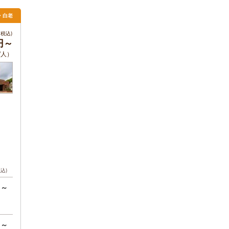
・白老
税込)
0円～
/人）
税込)
円～
円～