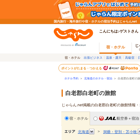
国内旅行・海外旅行や宿・ホテルの宿泊予約はじゃらんnet
こんにちは♪ゲストさん
じ
宿・ホテル
宿・ホテル
出張ビジネス
温泉・露天
高級宿
ポイントがたまる・つかえる
ホテル予約
>
北海道のホテル・宿泊
>
白老郡白老町の
白老郡白老町の旅館
じゃらん.net掲載の白老郡白老町の旅館情報
宿・ホテル
航空券＋宿泊
＞
北海道
洞爺・登別・苫小牧