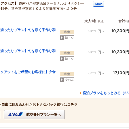
【アクセス】
道南バス登別温泉ターミナルよりタクシー
MAP
で15分、道央道登別東ＩＣより洞爺湖方面へ２０分
大人1名
合計
(税込)
(
【湯ったりプラン】旬を頂く手作り和
19,300
9,650円～
和室
朝・夕
【湯ったりプラン】旬を頂く手作り和
19,300
9,650円～
和室
朝・夕
ックアウトをご希望のお客様に】夕食
17,100
8,550円～
和室
夕のみ
宿泊プランをもっとみる（25
を自由に組み合わせたおトクなパック旅行はコチラ
航空券付プラン一覧へ