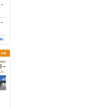
円～
円～
件）
・白老
税込)
0円～
/人）