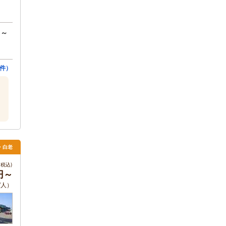
円～
4件）
・白老
税込)
0円～
/人）