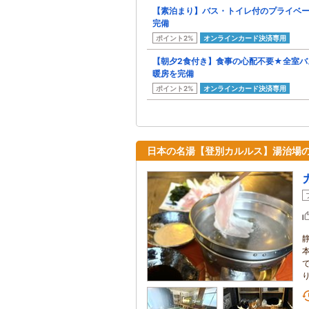
【素泊まり】バス・トイレ付のプライベ
完備
ポイント2%
オンラインカード決済専用
【朝夕2食付き】食事の心配不要★全室バ
暖房を完備
ポイント2%
オンラインカード決済専用
日本の名湯【登別カルルス】湯治場