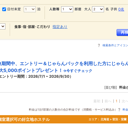
0名
指定あり
検索条件とアイコ
象期間中、エントリー＆じゃらんパックを利用した方にじゃら
大5,000ポイントプレゼント！
→今すぐチェック
エントリー期間：2026/7/1 ~ 2026/9/30）
[並び順]
料金
最初
前へ
1
次
料金は1泊1部屋の人数分の合計料金です（消費税・サービス料込み）
料
個室選択可の好立地ホステル
エリア：
北海道 > 登別・室蘭