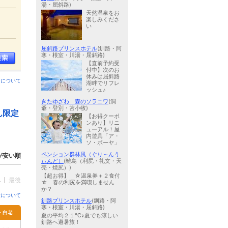
湯・屈斜路)
天然温泉をお
楽しみくださ
い
屈斜路プリンスホテル
(釧路・阿
寒・根室・川湯・屈斜路)
【直前予約受
付中】次のお
休みは屈斜路
ンについて
湖畔でリフレ
ッシュ♪
きたゆざわ 森のソラニワ
(洞
爺・登別・苫小牧)
ん限定
【お得クーポ
ンあり】リニ
ューアル！屋
内遊具「ア・
ソ・ボーヤ」
ペンション群林風（ぐり～んう
が安い順
ぃんど）
(離島（利尻・礼文・天
売・焼尻）)
【超お得】 ☆温泉券＋２食付
へ
最後
☆ 春の利尻を満喫しません
か？
金について
釧路プリンスホテル
(釧路・阿
寒・根室・川湯・屈斜路)
・白老
夏の平均２１℃♪夏でも涼しい
釧路へ避暑旅！