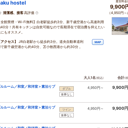
最安料金(
aku hostel
9,900
清潔感、接客
高評価
（4,950円～
【全館禁煙・Wi-Fi無料】白老駅徒歩約3分、新千歳空港から高速利用
約40分！共有キッチンは自炊可能なので長期滞在で宿泊費を抑えたい
人にもオススメ。
【アクセス】
JR白老駅から徒歩約3分。道央自動車道利
MAP
用で新千歳空港から約40分、苫小牧西港から約30分 。
大人1名
合計
(税込)
(
ブルルーム／和室／和洋室＞素泊りプ
9,900
4,950円～
ダブル
食事なし
ブルルーム／和室／和洋室＞素泊りプ
9,900
4,950円～
ツイン
食事なし