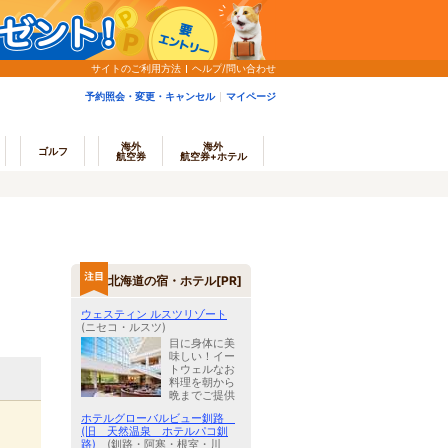
サイトのご利用方法
ヘルプ/問い合わせ
予約照会・変更・キャンセル
マイページ
海外
海外
ゴルフ
航空券
航空券+ホテル
北海道の宿・ホテル[PR]
ウェスティン ルスツリゾート
(ニセコ・ルスツ)
目に身体に美
味しい！イー
トウェルなお
料理を朝から
晩までご提供
ホテルグローバルビュー釧路
(旧 天然温泉 ホテルパコ釧
路)
(釧路・阿寒・根室・川