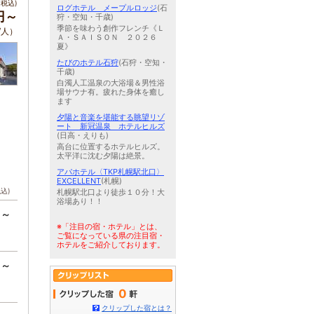
税込)
ログホテル メープルロッジ
(石
円～
狩・空知・千歳)
季節を味わう創作フレンチ《Ｌ
/人）
Ａ・ＳＡＩＳＯＮ ２０２６
夏》
たびのホテル石狩
(石狩・空知・
千歳)
白濁人工温泉の大浴場＆男性浴
場サウナ有。疲れた身体を癒し
ます
夕陽と音楽を堪能する眺望リゾ
ート 新冠温泉 ホテルヒルズ
(日高・えりも)
高台に位置するホテルヒルズ。
太平洋に沈む夕陽は絶景。
アパホテル〈TKP札幌駅北口〉
EXCELLENT
(札幌)
税込)
札幌駅北口より徒歩１０分！大
浴場あり！！
円～
※「注目の宿・ホテル」とは、
ご覧になっている県の注目宿・
ホテルをご紹介しております。
円～
0
クリップした宿とは？