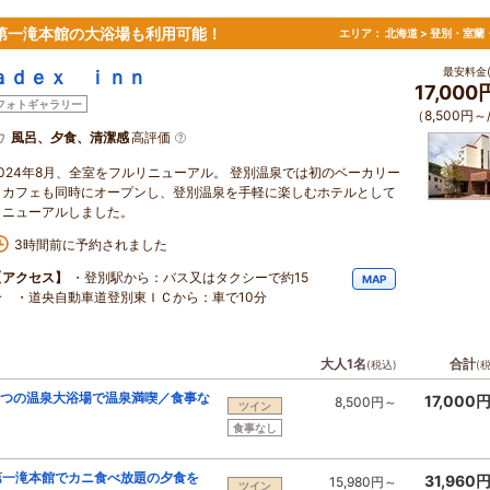
！第一滝本館の大浴場も利用可能！
エリア：
北海道 > 登別・室蘭
最安料金(
ａｄｅｘ ｉｎｎ
17,00
フォトギャラリー
（8,500円～
風呂、夕食、清潔感
高評価
2024年8月、全室をフルリニューアル。 登別温泉では初のベーカリー
とカフェも同時にオープンし、登別温泉を手軽に楽しむホテルとして
リニューアルしました。
3時間前に予約されました
【アクセス】
・登別駅から：バス又はタクシーで約15
MAP
分 ・道央自動車道登別東ＩＣから：車で10分
大人1名
合計
(税込)
(
 2つの温泉大浴場で温泉満喫／食事な
17,000
8,500円～
ツイン
食事なし
と第一滝本館でカニ食べ放題の夕食を
31,960
15,980円～
ツイン