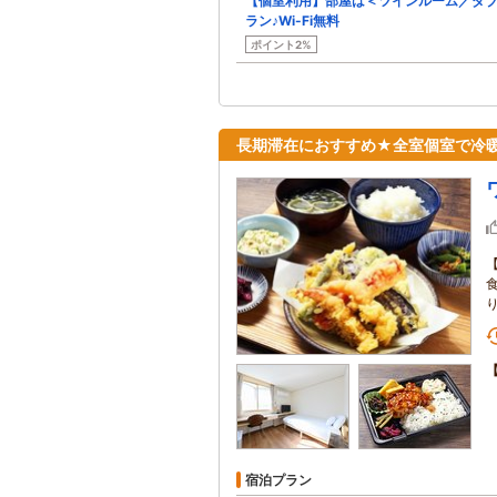
【個室利用】部屋は＜ツインルーム／ダ
ラン♪Wi-Fi無料
ポイント2%
長期滞在におすすめ★全室個室で冷
宿泊プラン