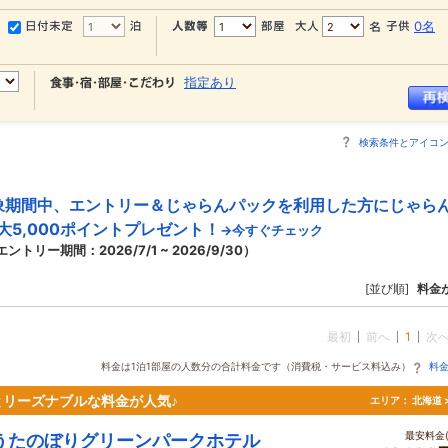
0名
指定あり
検索条件とアイコ
象期間中、エントリー＆じゃらんパックを利用した方にじゃら
大5,000ポイントプレゼント！
→今すぐチェック
エントリー期間：2026/7/1 ~ 2026/9/30）
[並び順]
料金
最初
前へ
1
次
料金は1泊1部屋の人数分の合計料金です（消費税・サービス料込み）
料
リーズナブルな料金が人気♪
エリア：
北海道 
最安料金(
うたのぼりグリーンパークホテル