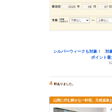
シルバーウィークも対象！ 対
ポイント最
（
4
軒ありました。
山間に佇む静かな一軒宿。天然温泉と