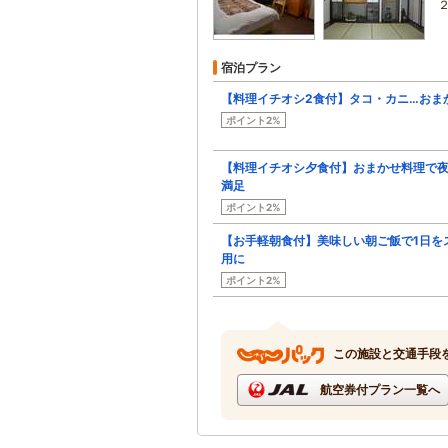
宿泊プラン
【料理イチオシ2食付】タコ・カニ…おま
ポイント2%
【料理イチオシ夕食付】おまかせ料理で
満足
ポイント2%
【お手軽朝食付】美味しい朝ご飯で1日を
用に
ポイント2%
この施設と交通手段
航空券付プラン一覧へ