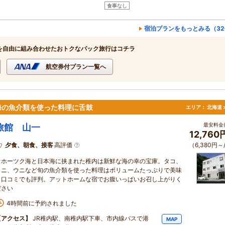
食事なし
宿泊プランをもっとみる（32
を自由に組み合わせたおトクなパック旅行はコチラ
航空券付プラン一覧へ
海の魚介類を使った料理に舌鼓
エリア：
北海道 
最安料金(
旅館 山一
12,76
夕食、朝食、接客
高評価
（6,380円～
オホーツク海と日本海に挟まれた稚内は新鮮な海の幸の宝庫。タコ、
カニ、ウニなど旬の魚介類を使った料理はボリュームたっぷりで美味
と口コミでも評判。アットホームな宿でお腹いっぱいお召し上がりく
ださい
4時間前に予約されました
【アクセス】
JR稚内駅、南稚内駅下車、市内線バスで港
MAP