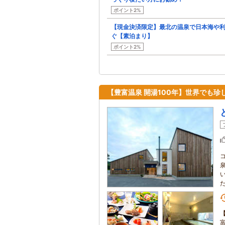
ポイント2%
【現金決済限定】最北の温泉で日本海や
ぐ【素泊まり】
ポイント2%
【豊富温泉 開湯100年】世界でも