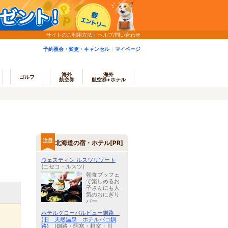
サイトのご利用方法
ヘルプ/問い合わせ
予約照会・変更・キャンセル
マイページ
海外
海外
ゴルフ
航空券
航空券+ホテル
北海道の宿・ホテル[PR]
ウェスティン ルスツリゾート
(ニセコ・ルスツ)
朝食ブッフェ
で楽しめるお
子さんにも人
気のおにぎり
バー
ホテルグローバルビュー釧路
(旧 天然温泉 ホテルパコ釧
路)
(釧路・阿寒・根室・川