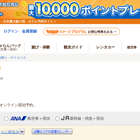
 ～日本最大級の宿・ホテル予約サイト～
ログイン
会員登録
お得な特典をみる
ゃらんパック
遊び・体験
観光ガイド
レンタカー
航空券
（交通＋宿泊）
日帰り・デイユース
旅館
・オンライン宿泊予約。
航空券＋宿泊
新幹線・特急＋宿泊
さらに絞込み