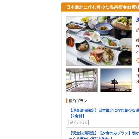
日本最北に佇む希少な温泉宿◆鮮度
宿泊プラン
【現金決済限定】日本最北に佇む希少な温
【2食付】
ポイント2%
【現金決済限定】【夕食のみプラン】朝
っくり寝たい方にお勧め！