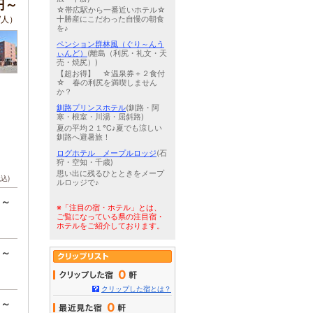
0円～
☆帯広駅から一番近いホテル☆
十勝産にこだわった自慢の朝食
/人）
を♪
ペンション群林風（ぐり～んう
ぃんど）
(離島（利尻・礼文・天
売・焼尻）)
【超お得】 ☆温泉券＋２食付
☆ 春の利尻を満喫しません
か？
釧路プリンスホテル
(釧路・阿
寒・根室・川湯・屈斜路)
夏の平均２１℃♪夏でも涼しい
釧路へ避暑旅！
ログホテル メープルロッジ
(石
狩・空知・千歳)
思い出に残るひとときをメープ
税込)
ルロッジで♪
円～
※「注目の宿・ホテル」とは、
ご覧になっている県の注目宿・
ホテルをご紹介しております。
円～
0
クリップした宿とは？
円～
0