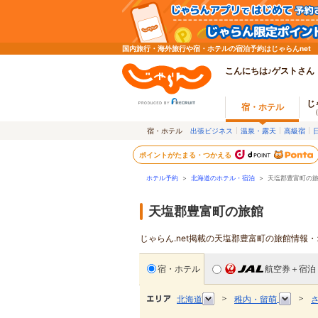
国内旅行・海外旅行や宿・ホテルの宿泊予約はじゃらんnet
こんにちは♪ゲストさん
じ
宿・ホテル
宿・ホテル
出張ビジネス
温泉・露天
高級宿
ポイントがたまる・つかえる
ホテル予約
>
北海道のホテル・宿泊
>
天塩郡豊富町の
天塩郡豊富町の旅館
じゃらん.net掲載の天塩郡豊富町の旅館情報
宿・ホテル
航空券＋宿泊
＞
＞
北海道
稚内・留萌