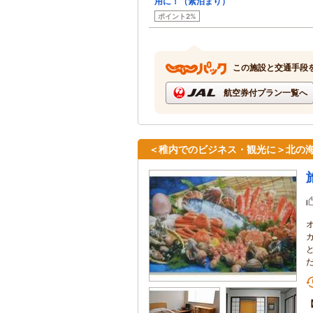
用に！（素泊まり）
ポイント2%
この施設と交通手段
航空券付プラン一覧へ
＜稚内でのビジネス・観光に＞北の