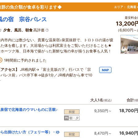
抜群の魚介類が食卓を彩ります◆
エリア：
北海道 
最安料金(
風の宿 宗谷パレス
13,20
夕食、風呂、朝食
高評価
（6,600円～
稚内市内には数少ない、貴重な温泉宿♪泉質抜群で、トロトロの湯が疲
れた体を癒します。大浴場からは利尻富士をご覧いただけることも★
オホーツク海、日本海で揚がった新鮮な海の幸が揃うお食事も人気！
1時間前に予約されました
【アクセス】
JR稚内駅→「富士見坂の下」行バスで「宗
MAP
谷パレス前」バス停下車→徒歩1分／JR稚内駅から車で10
分
大人1名
合計
(税込)
(
泉宿で北海道のウマいものに舌鼓♪
18,700
9,350円～
和室
朝・夕
から出掛けたい方（フェリー等）・ゆ
16,940
8,470円～
和室