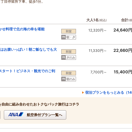
２丁目停留所下車、徒歩1分。
大人1名
合計
(税込)
(
かせ料理で北の海の幸を堪能
24,640
12,320円～
和室
朝・夕
夜はお腹いっぱい！朝ご飯なしでも大
22,660
11,330円～
和室
夕のみ
スタート！ビジネス・観光でのご利
15,400
7,700円～
和室
朝のみ
宿泊プランをもっとみる（1
を自由に組み合わせたおトクなパック旅行はコチラ
航空券付プラン一覧へ