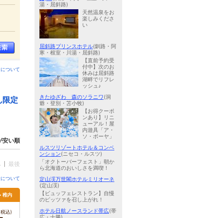
湯・屈斜路)
天然温泉をお
楽しみくださ
い
屈斜路プリンスホテル
(釧路・阿
寒・根室・川湯・屈斜路)
【直前予約受
付中】次のお
ンについて
休みは屈斜路
湖畔でリフレ
ッシュ♪
きたゆざわ 森のソラニワ
(洞
ん限定
爺・登別・苫小牧)
【お得クーポ
ンあり】リニ
ューアル！屋
内遊具「ア・
ソ・ボーヤ」
が安い順
ルスツリゾートホテル＆コンベ
ンション
(ニセコ・ルスツ)
「オクトーバーフェスト」朝か
へ
最後
ら北海道のおいしさを満喫！
金について
定山渓万世閣ホテルミリオーネ
(定山渓)
【ビュッフェレストラン】自慢
> 稚内
のピッツァを召し上がれ！
ホテル日航ノースランド帯広
(帯
税込)
広・十勝)