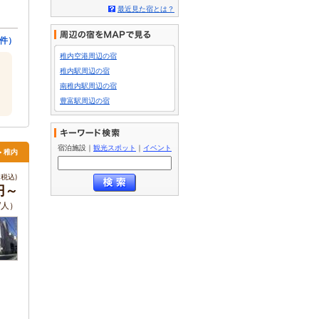
最近見た宿とは？
件）
稚内空港周辺の宿
稚内駅周辺の宿
南稚内駅周辺の宿
豊富駅周辺の宿
宿泊施設
｜
観光スポット
｜
イベント
> 稚内
税込)
0円～
/人）