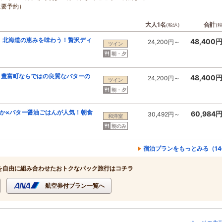
に要予約）
大人1名
合計
(税込)
(
 】北海道の恵みを味わう！贅沢ディ
48,400
24,200円～
ツイン
朝・夕
 】豊富町ならではの良質なバターの
48,400
24,200円～
ツイン
朝・夕
りか×バター醤油ごはんが人気！朝食
60,984
30,492円～
和洋室
朝のみ
宿泊プランをもっとみる（1
を自由に組み合わせたおトクなパック旅行はコチラ
航空券付プラン一覧へ