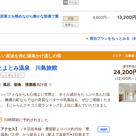
夕のみ
利尻富士を眺めながら静かな部屋で寛
13,200
6,600円～
和室
食事なし
宿泊プランをもっとみる（8
珍しい原油を含む源泉かけ流しの宿
エリア：
北海道 
最安料金(
とよとみ温泉 川島旅館
24,20
フォトギャラリー
（12,100円～
風呂、朝食、清潔感
高評価
コンパクトながらも心地よい空間と、オイル成分をたっぷり含んだ温
泉。 酪農の町ならではの良質なバターや乳製品も、ぜひご堪能くださ
い。 【じゃらんクチコミ宿ランキング】上位に選んでいただきまし
た。
10時間前に予約されました
【アクセス】
ＪＲ宗谷本線・豊富駅よりバス約15分「豊
MAP
富温泉バス停」から徒歩１分（駅まで送迎可※3日前まで