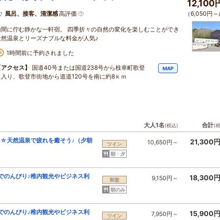
12,10
風呂、接客、清潔感
高評価
（6,050円～
山間に佇む静かな一軒宿。 四季折々の自然の変化を楽しむことができ
天然温泉とリーズナブルな料金が人気♪
1時間前に予約されました
【アクセス】
国道40号または国道238号から枝幸町歌登
MAP
に入り、歌登市街地から道道120号を南に約8ｋｍ
大人1名
合計
(税込)
(
☆天然温泉で疲れを癒そう♪（夕朝
21,300
10,650円～
ツイン
朝・夕
宿でのんびり♪稚内観光やビジネス利
18,300
9,150円～
和室
朝のみ
宿でのんびり♪稚内観光やビジネス利
15,900
7,950円～
ツイン