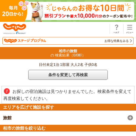
じゃらん
お得な特典をみる
柏市の旅館
の 検索結果（
0
/
0
軒）
日付未定1泊 1部屋 大人2名 子供0名
条件を変更して再検索
お探しの宿泊施設は見つかりませんでした。検索条件を変えて
再度検索してください。
エリアを広げて施設を探す
旅館
柏市の旅館を絞り込む