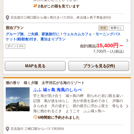
2名がこの宿を見ています
京浜急行三崎口駅から城ヶ島行きバス25分。終点城ヶ島下車徒歩5分
宿泊プラン
和室
食事なし
グループ旅、ご夫婦、家族旅行に！ウェルカムカフェ・モーニングバス
ケット(軽朝食)付き、素泊まりプラン
15,400円～
合計(税込)
ポイント2%
7,700円～/人(税込)
MAPを見る
プランを見る(2件)
潮の香り 煌く夕陽 太平洋広がる海のリゾート
ふふ 城ヶ島 海風のしらべ
空と海が溶け合う 城ヶ島の岬 削られた岩に眠る遠い
記憶 風が波をゆらし 光が水面を染めてゆく 夕陽の
きらめき 月の道すじ 碧の彼方に浮かぶ富士 母なる
海に抱かれるとき ようこそ ふふ城ヶ島へ
4名がこの宿を見ています
6時間前に予約されました
京浜急行 三崎口駅からバスで約30分