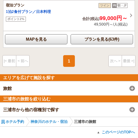
宿泊プラン
ツイン
朝・夕
1泊2食付プラン／日本料理
99,000円～
合計(税込)
ポイント2%
49,500円～/人(税込)
MAPを見る
プランを見る(63件)
1
|< 最初
< 前へ
次へ >
最後 >|
エリアを広げて施設を探す
旅館
三浦市の旅館を絞り込む
三浦市から他の宿種別で探す
ホテル予約
神奈川のホテル・宿泊
三浦市の旅館
このページのTOPへ
▲