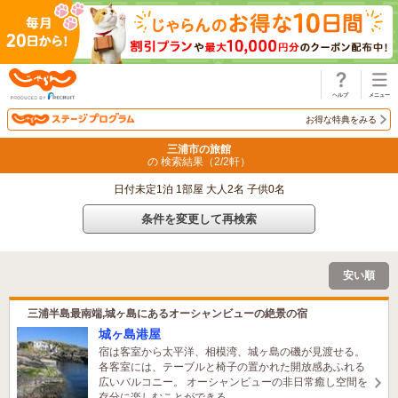
じゃらん
お得な特典をみる
三浦市の旅館
の 検索結果（
2
/
2
軒）
日付未定1泊 1部屋 大人2名 子供0名
条件を変更して再検索
安い順
三浦半島最南端,城ヶ島にあるオーシャンビューの絶景の宿
城ヶ島港屋
宿は客室から太平洋、相模湾、城ヶ島の磯が見渡せる。
各客室には、テーブルと椅子の置かれた開放感あふれる
広いバルコニー。 オーシャンビューの非日常癒し空間を
存分に楽しむことができる。