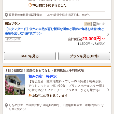
26分前に予約されました
長野新幹線軽井沢駅乗換え、しなの鉄道中軽井沢駅下車、車5分。
宿泊プラン
和室
朝・夕
【スタンダード】信州の自然が育む新鮮な川魚と季節の食材を堪能♪食と
温泉を楽しむ1泊2食プラン
23,000円～
合計(税込)
ポイント2%
11,500円～/人(税込)
MAPを見る
プランを見る(10件)
１日５組限定！笑顔のおもてなし・貸切風呂と手料理の宿
和みの宿 軽井沢
【貸切風呂・駐車場無料・フリーWiFi完備】軽井沢駅・
アウトレットまで車で10分！プリンスホテルスキー場ま
で車で15分！ファミリー・ビジネス・ひとり旅にも♪
1名がこの宿を見ています
しなの鉄道・中軽井沢駅より徒歩約10分、上信越自動車道・碓井軽井沢ICよ
り車で約20分