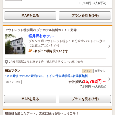
11,500円～/人(税込)
MAPを見る
プランを見る(3件)
アウトレット徒歩圏内 プチホテル無料Ｗｉｆｉ完備
軽井沢村ホテル
プリンス通アウトレット徒歩１０分全室バストイレ別々
に設置エアコンＴＶ付
2名がこの宿を見ています
JR軽井沢駅よりお車で３分 碓氷軽井沢ICよりお車で８分
宿泊プラン
ツイン
食事なし
”２２時までinOK”素泊バス、トイレ付未就学児2名添寝無料
15,792円～
合計(税込)
ポイント2%
7,896円～/人(税込)
MAPを見る
プランを見る(3件)
堀辰雄も愛したアート、文化に触れる宿へようこそ！