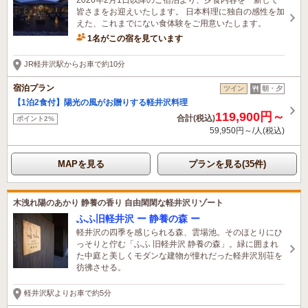
皆さまをお迎えいたします。 日本料理に独自の感性を加
えた、これまでにない食体験をご用意いたします。
1名がこの宿を見ています
JR軽井沢駅からお車で約10分
宿泊プラン
ツイン
朝・夕
【1泊2食付】陽光の風がお贈りする軽井沢料理
119,900円～
合計(税込)
ポイント2%
59,950円～/人(税込)
MAPを見る
プランを見る(35件)
木洩れ陽のあかり 静養の香り 自由閑閑な軽井沢リゾート
ふふ旧軽井沢 ー 静養の森 ー
軽井沢の四季を感じられる森、雲場池。そのほとりにひ
っそりと佇む「ふふ 旧軽井沢 静養の森」。緑に囲まれ
た中庭と美しくモダンな建物が憧れだった軽井沢別荘を
彷彿させる。
軽井沢駅よりお車で約5分