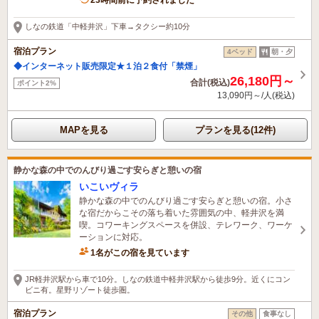
しなの鉄道「中軽井沢」下車→タクシー約10分
宿泊プラン
4ベッド
朝・夕
◆インターネット販売限定★１泊２食付「禁煙」
26,180円～
合計(税込)
ポイント2%
13,090円～/人(税込)
MAPを見る
プランを見る(12件)
静かな森の中でのんびり過ごす安らぎと憩いの宿
いこいヴィラ
静かな森の中でのんびり過ごす安らぎと憩いの宿。小さ
な宿だからこその落ち着いた雰囲気の中、軽井沢を満
喫。コワーキングスペースを併設、テレワーク、ワーケ
ーションに対応。
1名がこの宿を見ています
JR軽井沢駅から車で10分。しなの鉄道中軽井沢駅から徒歩9分。近くにコン
ビニ有。星野リゾート徒歩圏。
宿泊プラン
その他
食事なし