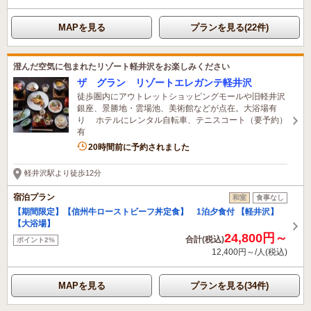
MAPを見る
プランを見る(22件)
澄んだ空気に包まれたリゾート軽井沢をお楽しみください
ザ グラン リゾートエレガンテ軽井沢
徒歩圏内にアウトレットショッピングモールや旧軽井沢
銀座、景勝地・雲場池、美術館などが点在。大浴場有
り ホテルにレンタル自転車、テニスコート（要予約）
有
4名がこの宿を見ています
20時間前に予約されました
軽井沢駅より徒歩12分
宿泊プラン
和室
食事なし
【期間限定】【信州牛ローストビーフ丼定食】 1泊夕食付 【軽井沢】
【大浴場】
24,800円～
合計(税込)
ポイント2%
12,400円～/人(税込)
MAPを見る
プランを見る(34件)