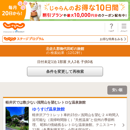
じゃらん
お得な特典をみる
北佐久郡御代田町の旅館
の 検索結果（
12
/
12
軒）
日付未定1泊 1部屋 大人2名 子供0名
条件を変更して再検索
安い順
軽井沢では数少ない浅間山を望むレトロな温泉旅館
ゆうすげ温泉旅館
軽井沢アウトレット車約15分♪ 浅間山を望む２４時間入
浴可能な（清掃時間除く）“天然温泉”と信州の季節料
理。 昭和の情緒残るレトロな温泉旅館。テニスコート
11面（冬季利用不可）小型犬宿泊可♪
2名がこの宿を見ています