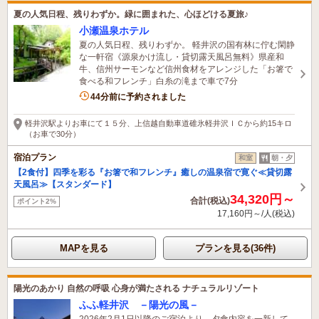
夏の人気日程、残りわずか。緑に囲まれた、心ほどける夏旅♪
小瀬温泉ホテル
夏の人気日程、残りわずか。 軽井沢の国有林に佇む閑静
な一軒宿《源泉かけ流し・貸切露天風呂無料》県産和
牛、信州サーモンなど信州食材をアレンジした「お箸で
食べる和フレンチ」白糸の滝まで車で7分
8名がこの宿を見ています
44分前に予約されました
軽井沢駅よりお車にて１５分、上信越自動車道碓氷軽井沢ＩＣから約15キロ
（お車で30分）
宿泊プラン
和室
朝・夕
【2食付】四季を彩る『お箸で和フレンチ』癒しの温泉宿で寛ぐ≪貸切露
天風呂≫【スタンダード】
34,320円～
合計(税込)
ポイント2%
17,160円～/人(税込)
MAPを見る
プランを見る(36件)
陽光のあかり 自然の呼吸 心身が満たされる ナチュラルリゾート
ふふ軽井沢 －陽光の風－
2026年2月1日以降のご宿泊より、夕食内容を一新して