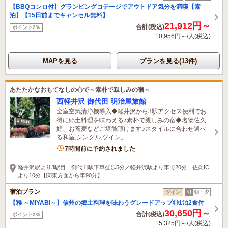
【BBQコンロ付】グランピングコテージでアウトドア気分を満喫【素
泊】【15日前までキャンセル無料】
21,912円～
合計(税込)
ポイント2%
10,956円～/人(税込)
MAPを見る
プランを見る(13件)
あたたかなおもてなしの心で～素朴で親しみの宿～
西軽井沢 御代田 明治屋旅館
全室空気清浄機導入◆軽井沢から3駅アクセス便利でお
得に郷土料理を味わえる♪素朴で親しみの宿◆名物佐久
鯉、お蕎麦などご堪能頂けます♪スタイルに合わせ選べ
る和室,シングル,ツイン。
7時間前に予約されました
軽井沢駅より3駅目、御代田駅下車徒歩5分／軽井沢駅より車で20分、佐久IC
より10分【関東方面から車90分】
宿泊プラン
ツイン
朝・夕
【雅 ～MIYABI～】信州の郷土料理を味わうグレードアップ◎1泊2食付
30,650円～
合計(税込)
ポイント2%
15,325円～/人(税込)