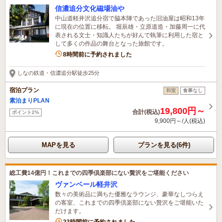
信濃追分文化磁場油や
中山道軽井沢追分宿で脇本陣であった旧油屋は昭和13年
に現在の位置に移転。 堀辰雄・立原道造・加藤周一に代
表される文士・知識人たちが好んで執筆に利用した宿と
して多くの作品の舞台となった旅館です。
8時間前に予約されました
しなの鉄道・信濃追分駅徒歩25分
宿泊プラン
和室
食事なし
素泊まりPLAN
19,800円～
合計(税込)
ポイント2%
9,900円～/人(税込)
MAPを見る
プランを見る(6件)
総工費14億円！これまでの四季倶楽部にない贅沢をご堪能ください
ヴァンベール軽井沢
数々の美術品に満ちた優雅なラウンジ、豪華なしつらえ
の客室、これまでの四季倶楽部にない贅沢をご堪能いた
だけます。
23時間前に予約されました