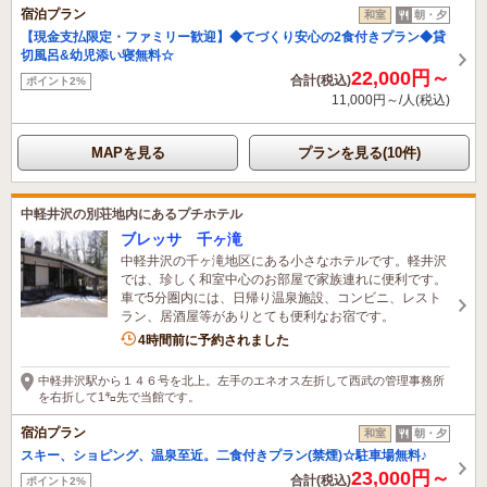
宿泊プラン
和室
朝・夕
【現金支払限定・ファミリー歓迎】◆てづくり安心の2食付きプラン◆貸
切風呂&幼児添い寝無料☆
22,000円～
合計(税込)
ポイント2%
11,000円～/人(税込)
MAPを見る
プランを見る(10件)
中軽井沢の別荘地内にあるプチホテル
ブレッサ 千ヶ滝
中軽井沢の千ヶ滝地区にある小さなホテルです。軽井沢
では、珍しく和室中心のお部屋で家族連れに便利です。
車で5分圏内には、日帰り温泉施設、コンビニ、レスト
ラン、居酒屋等がありとても便利なお宿です。
2名がこの宿を見ています
4時間前に予約されました
中軽井沢駅から１４６号を北上。左手のエネオス左折して西武の管理事務所
を右折して1㌔先で当館です。
宿泊プラン
和室
朝・夕
スキー、ショピング、温泉至近。二食付きプラン(禁煙)☆駐車場無料♪
23,000円～
合計(税込)
ポイント2%