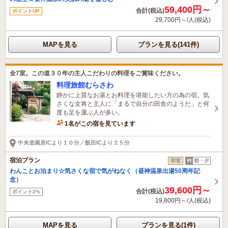
59,400円～
合計(税込)
ポイントUP
29,700円～/人(税込)
MAPを見る
プランを見る(141件)
全7室。この道３０年の主人こだわりの料理をご賞味ください。
料理旅館むらさわ
静かに上質なお湯とお料理を堪能したい方の為の宿。気
さくな女将と主人に「まるで自分の田舎のようだ」と何
度も足を運ぶ人が多い。
1名がこの宿を見ています
中央道園原ICより１０分／飯田ICより２５分
宿泊プラン
和室
朝・夕
わんことお泊まり☆気さくな宿で気がねなく（昼神温泉出湯50周年記
念）
39,600円～
合計(税込)
ポイント2%
19,800円～/人(税込)
MAPを見る
プランを見る(1件)