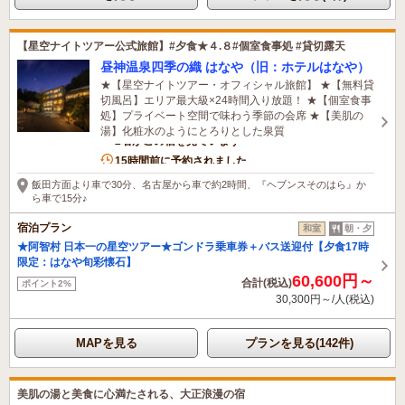
【星空ナイトツアー公式旅館】#夕食★４.８#個室食事処 #貸切露天
昼神温泉四季の織 はなや（旧：ホテルはなや）
★【星空ナイトツアー・オフィシャル旅館】 ★【無料貸
切風呂】エリア最大級×24時間入り放題！ ★【個室食事
処】プライベート空間で味わう季節の会席 ★【美肌の
湯】化粧水のようにとろりとした泉質
2名がこの宿を見ています
15時間前に予約されました
飯田方面より車で30分、名古屋から車で約2時間、『ヘブンスそのはら』か
ら車で15分♪
宿泊プラン
和室
朝・夕
★阿智村 日本一の星空ツアー★ゴンドラ乗車券＋バス送迎付【夕食17時
限定：はなや旬彩懐石】
60,600円～
合計(税込)
ポイント2%
30,300円～/人(税込)
MAPを見る
プランを見る(142件)
美肌の湯と美食に心満たされる、大正浪漫の宿