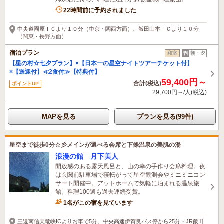
22時間前に予約されました
中央道園原ＩＣより１０分（中京・関西方面）、飯田山本ＩＣより１０分
（関東・長野方面）
宿泊プラン
和室
朝・夕
【星の村☆七夕プラン】×【日本一の星空ナイトツアーチケット付】
×【送迎付】≪2食付≫【特典付】
59,400円～
合計(税込)
ポイントUP
29,700円～/人(税込)
MAPを見る
プランを見る(99件)
星空まで徒歩0分☆彡メインが選べる会席と下條温泉の美肌の湯
浪漫の館 月下美人
開放感のある露天風呂と、山の幸の手作り会席料理。夜
は玄関前駐車場で寝転がって星空観測会やミニミニコン
サート開催中。アットホームで気軽に泊まれる温泉旅
館。料理100選も過去連続受賞。
1名がこの宿を見ています
三遠南信天竜峡ICよりお車で5分。中央高速伊賀良バス停から25分・JR飯田