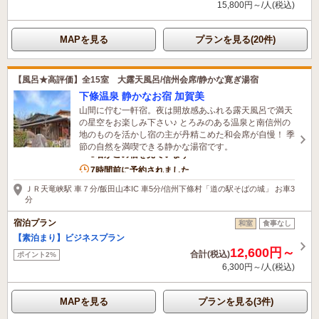
15,800円～/人(税込)
MAPを見る
プランを見る(20件)
【風呂★高評価】全15室 大露天風呂/信州会席/静かな寛ぎ湯宿
下條温泉 静かなお宿 加賀美
山間に佇む一軒宿。夜は開放感あふれる露天風呂で満天
の星空をお楽しみ下さい♪ とろみのある温泉と南信州の
地のものを活かし宿の主が丹精こめた和会席が自慢！ 季
節の自然を満喫できる静かな湯宿です。
3名がこの宿を見ています
7時間前に予約されました
ＪＲ天竜峡駅 車７分/飯田山本IC 車5分/信州下條村「道の駅そばの城」 お車3
分
宿泊プラン
和室
食事なし
【素泊まり】ビジネスプラン
12,600円～
合計(税込)
ポイント2%
6,300円～/人(税込)
MAPを見る
プランを見る(3件)