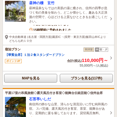
昼神の棲 玄竹
昼神温泉ならではの美肌の湯に癒され、信州の四季が息
づく旬の美食を味わう。どこか懐かしく、趣ある大正浪
漫の空間で、心ほどける上質なひとときをお過ごしくだ
さい。
3名がこの宿を見ています
15時間前に予約されました
中央自動車道 (名古屋・関西方面)園原IC・(長野・東京方面)飯田山本ICより
どちらも約１０分
宿泊プラン
和洋室
朝・夕
【華賓会席】１泊２食スタンダードプラン
110,000円～
合計(税込)
ポイントUP
55,000円～/人(税込)
MAPを見る
プランを見る(117件)
平屋17室の和風旅館◇露天風呂付き客室◇能舞台伝統芸能◇信州会席
石苔亭いしだ
南信州の静かな山里、清らかな清流沿いに佇む純和風の
宿。 スパ完備、露天風呂付き客室、茶室、能舞台があ
り、定期的に宴を催しております。 貸切風呂無料。