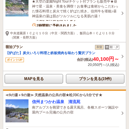
★天空の楽園Night Tourチケット付プランも販売中★昼
神で星・温泉・美食を満喫！お食事は食材からこだわっ
た懐石料理と炭火で焼く炉ばた焼き。信州牛を堪能♪昼
神温泉の湯は肌がツルツルになる美肌の湯！
2名がこの宿を見ています
2時間前に予約されました
中央道園原ＩＣより１０分（中京・関西方面）、飯田山本ＩＣより１０分
（関東・長野方面）
宿泊プラン
和室
朝・夕
【炉ばた】炭火いろり料理と鉄板焼肉を味わう贅沢プラン
40,100円～
合計(税込)
ポイントUP
20,050円～/人(税込)
MAPを見る
プランを見る(19件)
≪9の湯＋9の遊≫ 天然温泉の公共の宿★松川ICから5分です★
信州まつかわ温泉 清流苑
南アルプスを眺望できる露天風呂、各種スポーツ施設や
屋内プール完備の公共の宿