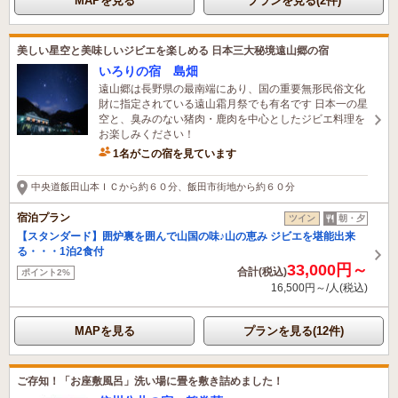
MAPを見る
プランを見る(2件)
美しい星空と美味しいジビエを楽しめる 日本三大秘境遠山郷の宿
いろりの宿 島畑
遠山郷は長野県の最南端にあり、国の重要無形民俗文化
財に指定されている遠山霜月祭でも有名です 日本一の星
空と、臭みのない猪肉・鹿肉を中心としたジビエ料理を
お楽しみください！
1名がこの宿を見ています
中央道飯田山本ＩＣから約６０分、飯田市街地から約６０分
宿泊プラン
ツイン
朝・夕
【スタンダード】囲炉裏を囲んで山国の味♪山の恵み ジビエを堪能出来
る・・・1泊2食付
33,000円～
合計(税込)
ポイント2%
16,500円～/人(税込)
MAPを見る
プランを見る(12件)
ご存知！「お座敷風呂」洗い場に畳を敷き詰めました！