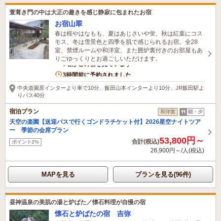
萱葺き門の中は大正の趣きを感じ静寂に包まれたお宿
お宿山翠
春は桜やはなもも、夏はあじさいや蛍、秋は紅葉にコス
モス、冬は雪景色と四季を肌で感じられるお宿。全28
室、禁煙ルームや和洋室、また囲炉裏付きのお部屋もあ
りごゆっくりとお過ごしいただけます。
3名がこの宿を見ています
3時間前に予約されました
中央道園原インターより車で10分、飯田山本インターより10分、JR飯田駅よ
りバス40分
宿泊プラン
和洋室
朝・夕
天空の楽園【送迎バスで行くゴンドラチケット付】2026星空ナイトツア
ー 季節の会席プラン
53,800円～
合計(税込)
ポイント2%
26,900円～/人(税込)
MAPを見る
プランを見る(96件)
昼神温泉の美肌の湯と炉ばた／懐石料理が自慢の宿
懐石と炉ばたの宿 吉弥