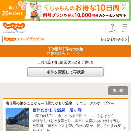
じゃらん
お得な特典をみる
下伊那郡下條村の旅館
の 検索結果（
25
/
25
軒）
日付未定1泊 1部屋 大人2名 子供0名
条件を変更して再検索
安い順
南信州の旅をここから―信州たかもり温泉、リニューアルオープン―
信州たかもり温泉 湯ヶ洞
ご宿泊は7/24～ 余白のある空間で、こころをほどく。
余計なものをそぎ落とし、本当に大切なものだけを残し
た空間。 南アルプスを望む信州の宿が、新しく生まれ変
わりました。