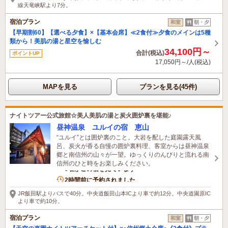
線天竜峡駅より7分。
宿泊プラン
和室
朝・夕
【早期割60】【選べる夕食】×【基本会席】≪2食付≫夕食のメインは5種
類から！美肌の湯と星空を愉しむ
34,100円～
合計(税込)
ポイントUP
17,050円～/人(税込)
MAPを見る
プランを見る(45件)
ナイトツアー公式旅館☆美人美肌の湯と炭火囲炉裏を堪能♪
昼神温泉 ユルイの宿 恵山
“ユルイ”とは囲炉裏のこと。大岩を配した庭園露天風
呂、炭火が香る自慢の囲炉裏料理、客室からは昼神温泉
郷と南信州の山々が一望。ゆっくりのんびりと流れる南
信州のひと時をお楽しみください。
3名がこの宿を見ています
2時間前に予約されました
JR飯田駅よりバスで40分。中央道飯田山本ICより車で約12分。中央道園原IC
より車で約10分。
宿泊プラン
和室
朝・夕