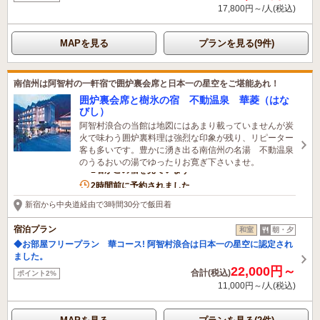
17,800円～/人(税込)
MAPを見る
プランを見る(9件)
南信州は阿智村の一軒宿で囲炉裏会席と日本一の星空をご堪能あれ！
囲炉裏会席と樹氷の宿 不動温泉 華菱（はな
びし）
阿智村浪合の当館は地図にはあまり載っていませんが炭
火で味わう囲炉裏料理は強烈な印象が残り、リピーター
客も多いです。豊かに湧き出る南信州の名湯 不動温泉
のうるおいの湯でゆったりお寛ぎ下さいませ。
1名がこの宿を見ています
2時間前に予約されました
新宿から中央道経由で3時間30分で飯田着
宿泊プラン
和室
朝・夕
◆お部屋フリープラン 華コース! 阿智村浪合は日本一の星空に認定され
ました。
22,000円～
合計(税込)
ポイント2%
11,000円～/人(税込)