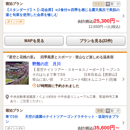
宿泊プラン
ツイン
朝・夕
【スタンダード】×【○花会席】≪2食付≫四季を感じる露天風呂で美肌の
湯と旬菜を使用した会席を愉しむ
25,300円～
合計(税込)
ポイントUP
12,650円～/人(税込)
MAPを見る
プランを見る(22件)
『星空と花桃の里』 四季風景とスポーツ・登山など楽しめる温泉宿
野熊の庄 月川
【 星空ナイトツアー・スキー＆スノーボード】ヘブンス
そのはらまで車で3分 日本百名山【恵那山】
登山に近い宿 テニスコート4面(オムニコート)完備
17時間前に予約されました
中央自動車道園原ＩＣより約5分 ※中央道リニューアル工事、県道89号工事
あり。ご注意ください。
宿泊プラン
和室
朝・夕
車で3分 天空の楽園☆ナイトツアーゴンドラチケット・送迎付きプラ
ン
35,600円～
合計(税込)
ポイント2%