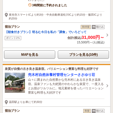
3時間前に予約されました
座光寺スマートICより約3分・中央自動車道松川ICより約15分・飯田ICより
約20分
宿泊プラン
和洋室
朝のみ
【朝食付きプラン】明るむ今日を私の「調食」でいろどって
31,000円～
合計(税込)
ポイント2%
15,500円～/人(税込)
MAPを見る
プランを見る(10件)
泉質が自慢の古き良き温泉宿。バリエーション豊富な料理も好評です
売木村自然休養村管理センターささゆり荘
山々に囲まれた自然豊かな売木村にある古き良き温泉
宿。温泉ファンも大絶賛のやわらかな泉質で、一度入る
とお肌がツルツルに。地元素材を使ったバリエーション
豊富な料理も大好評です
温田駅よりお車にて約30分
宿泊プラン
和室
朝のみ