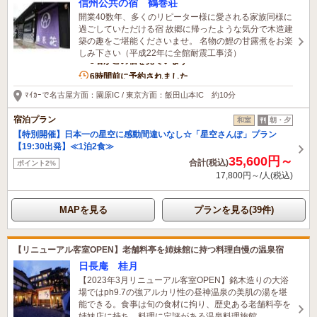
信州公共の宿 鶴巻荘
開業40数年、多くのリピーター様に愛される家族同様に
過ごしていただける宿 故郷に帰ったような気分で木造建
築の趣をご堪能くださいませ。 名物の鯉の甘露煮をお楽
しみ下さい（平成22年に全館耐震工事済）
3名がこの宿を見ています
6時間前に予約されました
ﾏｲｶｰで名古屋方面：園原IC / 東京方面：飯田山本IC 約10分
宿泊プラン
和室
朝・夕
【特別開催】日本一の星空に感動間違いなし☆「星空さんぽ」プラン
【19:30出発】≪1泊2食≫
35,600円～
合計(税込)
ポイント2%
17,800円～/人(税込)
MAPを見る
プランを見る(39件)
【リニューアル客室OPEN】老舗料亭を姉妹館に持つ料理自慢の温泉宿
日長庵 桂月
【2023年3月リニューアル客室OPEN】銘木造りの大浴
場ではph9.7の強アルカリ性の昼神温泉の美肌の湯を堪
能できる。食事は旬の食材に拘り、歴史ある老舗料亭を
姉妹店に持ち、料理に定評がある温泉料理旅館。