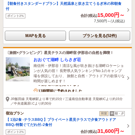
【朝食付きスタンダードプラン】天然温泉と炊き立てうるぎ米の和朝食
付
15,000円～
合計(税込)
ポイント2%
7,500円～/人(税込)
MAPを見る
プランを見る(52件)
〔旅館×グランピング〕星見テラスの湖畔宿 伊那谷の自然を満喫！
おおぐて湖畔 しらさぎ荘
南信州・伊那谷！清涼な風が吹き抜ける湖畔ロケーショ
ンが人気の宿！ 長野県人気ランキングNo.1のキャンプ
場を併設しており、 旅館と自然・アウトドアの欲張りな
時間が楽しめます！
1名がこの宿を見ています
13時間前に予約されました
JR飯田線 天竜峡駅より車で約15分 / 三遠南信自動車道 天龍峡ICより約15分
／中央道園原I.Cより約30分
宿泊プラン
和室
朝・夕
【 1泊2食 -テラスBBQ 】プライベート星見テラスで夕食アウトドア
BBQ♪特製ぐてだれ付♪2食付
31,600円～
合計(税込)
ポイント2%