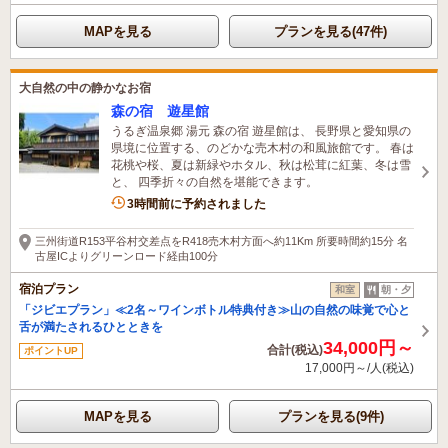
MAPを見る
プランを見る(47件)
大自然の中の静かなお宿
森の宿 遊星館
うるぎ温泉郷 湯元 森の宿 遊星館は、 長野県と愛知県の
県境に位置する、のどかな売木村の和風旅館です。 春は
花桃や桜、夏は新緑やホタル、秋は松茸に紅葉、冬は雪
と、 四季折々の自然を堪能できます。
3時間前に予約されました
三州街道R153平谷村交差点をR418売木村方面へ約11Km 所要時間約15分 名
古屋ICよりグリーンロード経由100分
宿泊プラン
和室
朝・夕
「ジビエプラン」≪2名～ワインボトル特典付き≫山の自然の味覚で心と
舌が満たされるひとときを
34,000円～
合計(税込)
ポイントUP
17,000円～/人(税込)
MAPを見る
プランを見る(9件)