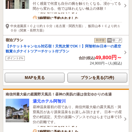
付く感覚で何度も自分の腕を触りたくなる。浸かってる
間から変わる、他では味わえない極上の体験！
4名がこの宿を見ています
3時間前に予約されました
中央道園原ＩＣより約１０分（名古屋・関西方面）、飯田山本ＩＣより約１
０分（関東・長野方面）
宿泊プラン
和洋室
朝・夕
【チケットキャンセル対応宿！天気次第でOK！】阿智村de日本一の星空
観賞☆彡ナイトツアーチケット付プラン
49,800円～
合計(税込)
ポイント2%
24,900円～/人(税込)
MAPを見る
プランを見る(71件)
南信州最大級の庭園野天風呂！昼神の美肌の湯は信玄ゆかりの名湯
湯元ホテル阿智川
昼神温泉最初の宿であり、南信州最大級の露天風呂・洞
窟風呂があり源泉温泉をお楽しみ頂けます。 日本一の星
空の村認定。天空の楽園ヘブンスそのはらまでは車で15
分の距離です。
3名がこの宿を見ています