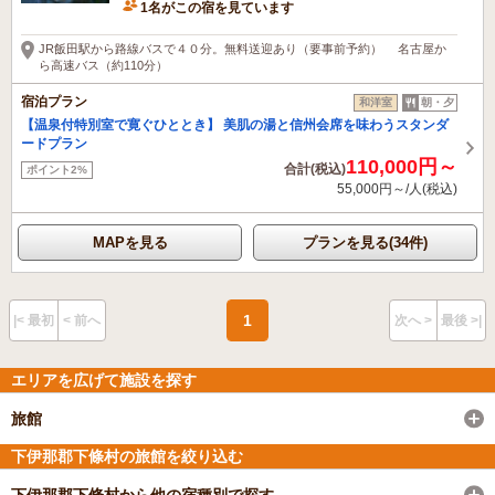
1名がこの宿を見ています
JR飯田駅から路線バスで４０分。無料送迎あり（要事前予約） 名古屋か
ら高速バス（約110分）
宿泊プラン
和洋室
朝・夕
【温泉付特別室で寛ぐひととき】 美肌の湯と信州会席を味わうスタンダ
ードプラン
110,000円～
合計(税込)
ポイント2%
55,000円～/人(税込)
MAPを見る
プランを見る(34件)
1
|< 最初
< 前へ
次へ >
最後 >|
エリアを広げて施設を探す
旅館
下伊那郡下條村の旅館を絞り込む
下伊那郡下條村から他の宿種別で探す