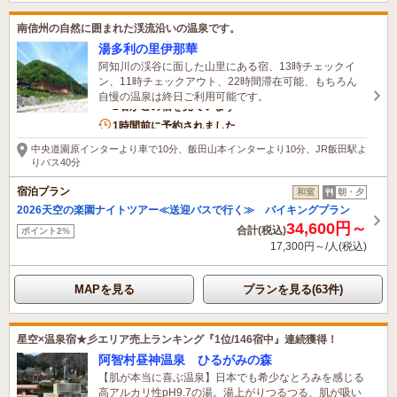
南信州の自然に囲まれた渓流沿いの温泉です。
湯多利の里伊那華
阿知川の渓谷に面した山里にある宿、13時チェックイ
ン、11時チェックアウト、22時間滞在可能、もちろん
自慢の温泉は終日ご利用可能です。
2名がこの宿を見ています
1時間前に予約されました
中央道園原インターより車で10分、飯田山本インターより10分、JR飯田駅よ
りバス40分
宿泊プラン
和室
朝・夕
2026天空の楽園ナイトツアー≪送迎バスで行く≫ バイキングプラン
34,600円～
合計(税込)
ポイント2%
17,300円～/人(税込)
MAPを見る
プランを見る(63件)
星空×温泉宿★彡エリア売上ランキング『1位/146宿中』連続獲得！
阿智村昼神温泉 ひるがみの森
【肌が本当に喜ぶ温泉】日本でも希少なとろみを感じる
高アルカリ性pH9.7の湯。湯上がりつるつる、肌が吸い