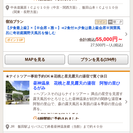
1時間前に予約されました
中央道園原ＩＣより１０分（中京・関西方面）、飯田山本ＩＣより１０分
（関東・長野方面）
宿泊プラン
ツイン
朝・夕
【夕食最上級】×【※会席＜雅＞】≪2食付≫夕食は最上級会席※洞窟風
呂に奇岩庭園野天風呂を愉しむ
55,000円～
合計(税込)
ポイントUP
27,500円～/人(税込)
MAPを見る
プランを見る(194件)
★ナイトツアー事前予約OK★花桃と星見露天の湯宿で寛ぐ休日
昼神温泉 花桃と星見露天の湯宿 阿智の里ひ
るがみ
＜ヘブンスそのはらナイトツアー＞ 満点の星空を見渡す
露天風呂やとろりとした昼神温泉が好評の閑静な湯宿★
阿智の里山で、森の露天風呂＆美肌の湯＆季節の里山会
席を。
1名がこの宿を見ています
6時間前に予約されました
JR 飯田駅よりバスにて終着昼神温泉郷（当館）まで約４０分