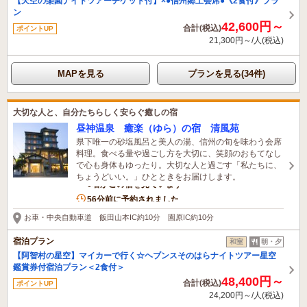
【天空の楽園ナイトツアーチケット付】×●信州郷土会席●《2食付》プラ
ン
42,600円～
合計(税込)
ポイントUP
21,300円～/人(税込)
MAPを見る
プランを見る(34件)
大切な人と、自分たちらしく安らぐ癒しの宿
昼神温泉 癒楽（ゆら）の宿 清風苑
県下唯一の砂塩風呂と美人の湯、信州の旬を味わう会席
料理。食べる量や過ごし方を大切に、笑顔のおもてなし
で心も身体もゆったり。大切な人と過ごす「私たちに、
ちょうどいい。」ひとときをお届けします。
6名がこの宿を見ています
56分前に予約されました
お車・中央自動車道 飯田山本IC約10分 園原IC約10分
宿泊プラン
和室
朝・夕
【阿智村の星空】マイカーで行く☆ヘブンスそのはらナイトツアー星空
鑑賞券付宿泊プラン＜2食付＞
48,400円～
合計(税込)
ポイントUP
24,200円～/人(税込)