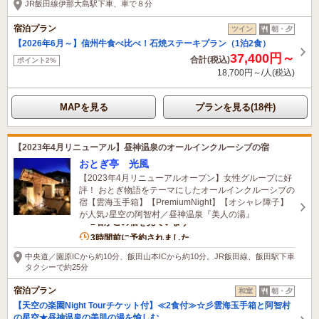
JR飯田線伊那大島駅下車、車で８分
宿泊プラン
ツイン
朝・夕
【2026年6月～】信州牛食べ比べ！石焼ステーキプラン（1泊2食）
37,400円～
合計(税込)
ポイント2%
18,700円～/人(税込)
MAPを見る
プランを見る(18件)
【2023年4月リニューアル】昼神温泉のオールインクルーシブの宿
おとぎ亭 光風
【2023年4月リニューアルオープン】女性グループに好
評！ おとぎ物語をテーマにしたオールインクルーシブの
宿【雲海玉手箱】【PremiumNight】【オシャレ障子】
が人気♪星空の阿智村／昼神温泉『美人の湯』
2名がこの宿を見ています
3時間前に予約されました
中央道／園原ICから約10分、飯田山本ICから約10分。JR飯田線、飯田駅下車
タクシーで約25分
宿泊プラン
和室
朝・夕
【天空の楽園Night Tourチケット付】≪2食付≫☆彡雲海玉手箱と阿智村
の星空★昼神温泉の美肌の湯を愉しむ