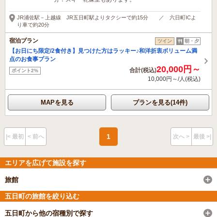
JR浦佐駅－上越線 JR五日町駅よりタクシーで約15分 ／ 六日町ICよ
り車で約20分
宿泊プラン
ツイン
朝・夕
【お日にち限定/2食付き】見つけた方はラッキー♪和洋折衷ボリューム満
点のお食事プラン
20,000円～
合計(税込)
ポイント2%
10,000円～/人(税込)
MAPを見る
プランを見る(14件)
1
|< 最初
< 前へ
次へ >
最後 >|
エリアを広げて施設を探す
旅館
五日町の旅館を絞り込む
五日町から他の宿種別で探す