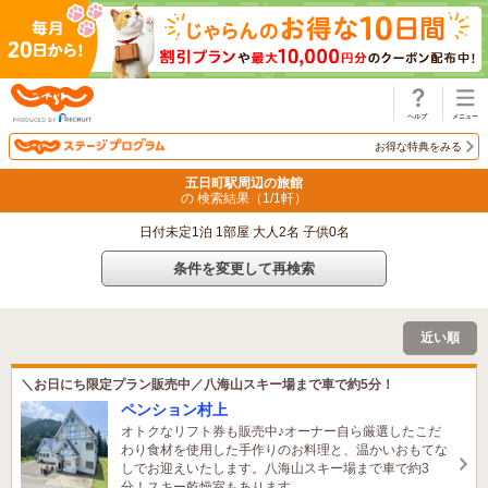
じゃらん
お得な特典をみる
五日町駅周辺の旅館
の 検索結果（
1
/
1
軒）
日付未定1泊 1部屋 大人2名 子供0名
条件を変更して再検索
近い順
＼お日にち限定プラン販売中／八海山スキー場まで車で約5分！
ペンション村上
オトクなリフト券も販売中♪オーナー自ら厳選したこだ
わり食材を使用した手作りのお料理と、温かいおもてな
しでお迎えいたします。八海山スキー場まで車で約3
分！スキー乾燥室もあります。