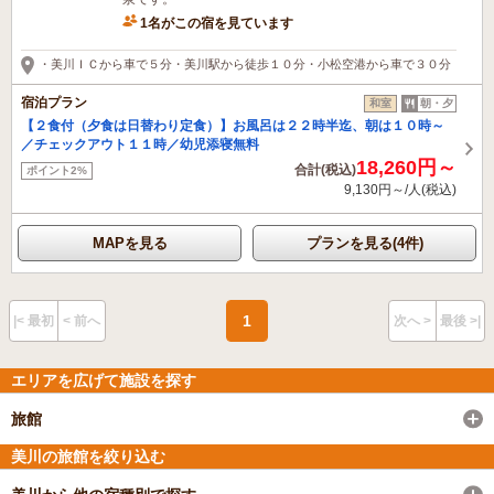
1名がこの宿を見ています
・美川ＩＣから車で５分・美川駅から徒歩１０分・小松空港から車で３０分
宿泊プラン
和室
朝・夕
【２食付（夕食は日替わり定食）】お風呂は２２時半迄、朝は１０時～
／チェックアウト１１時／幼児添寝無料
18,260円～
合計(税込)
ポイント2%
9,130円～/人(税込)
MAPを見る
プランを見る(4件)
1
|< 最初
< 前へ
次へ >
最後 >|
エリアを広げて施設を探す
旅館
美川の旅館を絞り込む