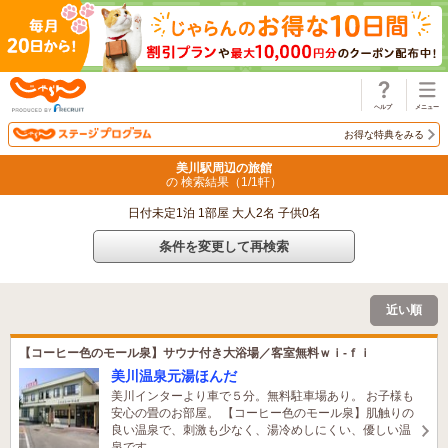
じゃらん
お得な特典をみる
美川駅周辺の旅館
の 検索結果（
1
/
1
軒）
日付未定1泊 1部屋 大人2名 子供0名
条件を変更して再検索
近い順
【コーヒー色のモール泉】サウナ付き大浴場／客室無料ｗｉ‐ｆｉ
美川温泉元湯ほんだ
美川インターより車で５分。無料駐車場あり。 お子様も
安心の畳のお部屋。 【コーヒー色のモール泉】肌触りの
良い温泉で、刺激も少なく、湯冷めしにくい、優しい温
泉です。