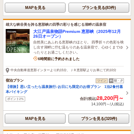
MAPを見る
プランを見る(83件)
雄大な峡谷美を誇る恵那峡の四季の彩りを感じる湖畔の温泉宿
大江戸温泉物語Premium 恵那峡（2025年12月
26日オープン）
自然美にあふれる恵那峡のほとり。 四季折々の色彩を映
し出す湖畔に佇む温もりのある温泉宿で、心ゆくまでゆ
ったりとお過ごしください。
2名がこの宿を見ています
6時間前に予約されました
中央自動車道恵那インターより約15分、ＪＲ恵那駅よりお車にて約10分
宿泊プラン
ツイン
朝・夕
【得旅】思い立ったら温泉旅行♪お日にち限定のお得プラン 1泊2食付基
本バイキング
28,200円～
合計(税込)
ポイント2%
14,100円～/人(税込)
MAPを見る
プランを見る(320件)