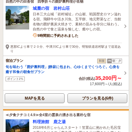
自然の中の田舎宿 四季折々の囲炉裏料理が名物
城麓の宿 岩村山荘
日本三大山城「岩村城址」の山裾、戦国歴史ロマン溢れ
る宿。飛騨牛や活き川魚、五平餅、地元野菜など、当館
名物の囲炉裏炭火焼きで、素材の旨みを存分に味わう。
自然の中で食と温泉を愉しむ、癒やしの宿。
9時間前に予約されました
恵那ICより車で２０分、中津川ICより車で30分。明智鉄道岩村駅まで送迎あ
り
宿泊プラン
和室
朝・夕
旬を味わう「囲炉裏料理」|静寂に包まれ、心ゆくまでくつろぐ。心身を
癒す和食の朝食付プラン
35,200円～
合計(税込)
ポイント2%
17,600円～/人(税込)
MAPを見る
プランを見る(6件)
≪夕食クチコミ4.9≫全4室の霊泉の湧き出る素朴な宿
料理旅館 鹿之湯
2018年6月じゃらんスタート！笠置山に抱かれた毛呂窪