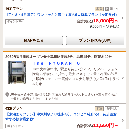
宿泊プラン
和室
朝・夕
【7・８・9月限定】ワンちゃんと過ごす夏の6大特典プラン（夕朝食付）
18,000円～
合計(税込)
ポイント2%
9,000円～/人(税込)
MAPを見る
プランを見る(30件)
2020年8月新規オープン◆中津川駅徒歩2分、馬籠15分、阿智村40分
Ｔｈｅ ＲＹＯＫＡＮ Ｏ
JR中央本線中津川駅より徒歩2分／フルリノベーション
旅館／3階建て／貸出し最大25名まで／畳・布団の部屋
／1階カフェ・バー完備／コロナ対策済み／Go Toトラベ
ル対象
JR中央本線中津川駅徒歩2分 正面の大通り(レジストロ通り)を真っ直ぐあが
り最初の信号を左折してすぐ左側
宿泊プラン
和室
食事なし
【素泊まりプラン】中津川駅より徒歩2分、コンビニ徒歩5分、徒歩圏お
すすめ飲食店多数!!
11,550円～
合計(税込)
ポイント2%