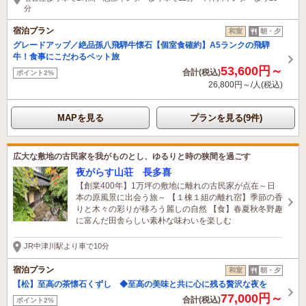
分
宿泊プラン
和室
朝・夕
グレードアップ／絶品孫八飛騨牛懐石【個室食確約】A5ランクの飛騨
牛！食事にこだわるペット旅
53,600円～
合計(税込)
ポイント2%
26,800円～/人(税込)
MAPを見る
プランを見る(9件)
広大な敷地の古民家を我がものとし、ゆるりと時の狭間を過ごす
夜がらす山荘 長多喜
【創業400年】1万坪の敷地に離れの古民家が点在～日
本の原風景に出会う旅～ 【１棟１組の離れ宿】季節の香
りと木々の彩りが移ろう麗しの自然 【食】春夏秋冬野趣
に富んだ田舎らしい素朴な味わいを楽しむ
JR中津川駅より車で10分
宿泊プラン
和室
朝・夕
【松】至高の茶懐石くずし ◆至高の美味と共に心に残る贅沢な夜を
77,000円～
合計(税込)
ポイント2%