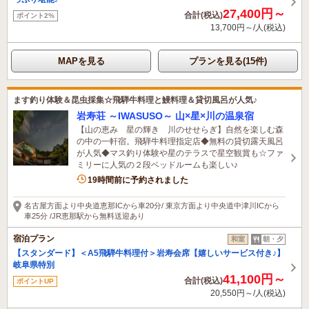
27,400円～
合計(税込)
ポイント2%
13,700円～/人(税込)
MAPを見る
プランを見る(15件)
ます釣り体験＆昆虫採集☆飛騨牛料理と鰻料理＆貸切風呂が人気♪
岩寿荘 ～IWASUSO～ 山×星×川の温泉宿
【山の恵み 星の輝き 川のせせらぎ】自然を楽しむ森
の中の一軒宿。飛騨牛料理指定店◆無料の貸切露天風呂
が人気◆マス釣り体験や星のテラスで星空観賞も☆ファ
ミリーに人気の２段ベッドルームも楽しい♪
19時間前に予約されました
名古屋方面より中央道恵那ICから車20分/ 東京方面より中央道中津川ICから
車25分 /JR恵那駅から無料送迎あり
宿泊プラン
和室
朝・夕
【スタンダード】＜A5飛騨牛料理付＞岩寿会席【嬉しいサービス付き♪】
岐阜県特別
41,100円～
合計(税込)
ポイントUP
20,550円～/人(税込)