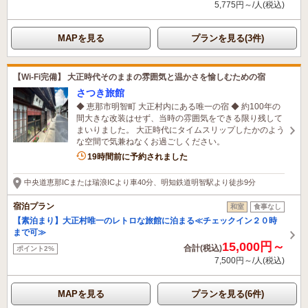
5,775円～/人(税込)
MAPを見る
プランを見る(3件)
【Wi-Fi完備】 大正時代そのままの雰囲気と温かさを愉しむための宿
さつき旅館
◆ 恵那市明智町 大正村内にある唯一の宿 ◆ 約100年の
間大きな改装はせず、当時の雰囲気をできる限り残して
まいりました。 大正時代にタイムスリップしたかのよう
な空間で気兼ねなくお過ごしください。
19時間前に予約されました
中央道恵那ICまたは瑞浪ICより車40分、明知鉄道明智駅より徒歩9分
宿泊プラン
和室
食事なし
【素泊まり】大正村唯一のレトロな旅館に泊まる≪チェックイン２０時
まで可≫
15,000円～
合計(税込)
ポイント2%
7,500円～/人(税込)
MAPを見る
プランを見る(6件)