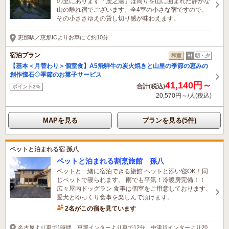
の里にあります「鹿之湯」は周りを山に囲まれた静かな
山の離れ宿でございます。全4室の小さな宿ですので、
その小ささゆえの貸し切り感が味わえます。
恵那駅／恵那ICよりお車にて約10分
宿泊プラン
和室
朝・夕
【基本＜月替わり＞個室食】A5飛騨牛の炭火焼きと山里の季節の恵みの
創作懐石◇季節のお菓子サービス
41,140円～
合計(税込)
ポイント2%
20,570円～/人(税込)
MAPを見る
プランを見る(5件)
ペットと泊まれる宿 孫八
ペットと泊まれる割烹旅館 孫八
ペットと一緒に宿泊できる旅館 ペットと添い寝OK！同
じベットで寝られます。 雨でも平気！冷暖房完備！！
広々屋内ドッグラン 食事は個室をご用意しております、
愛犬とゆっくり食事を楽しんで頂けます。
2名がこの宿を見ています
名古屋より車で1時間 恵那インターより車で12分 中津川インターより20