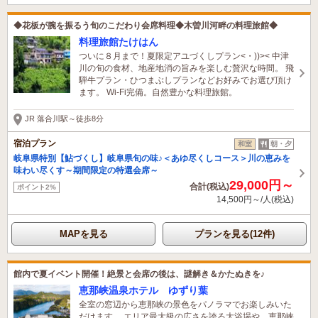
◆花板が腕を振るう旬のこだわり会席料理◆木曽川河畔の料理旅館◆
料理旅館たけはん
ついに８月まで！夏限定アユづくしプラン<・))>< 中津
川の旬の食材、地産地消の旨みを楽しむ贅沢な時間。 飛
騨牛プラン・ひつまぶしプランなどお好みでお選び頂け
ます。 Wi-Fi完備。自然豊かな料理旅館。
JR 落合川駅～徒歩8分
宿泊プラン
和室
朝・夕
岐阜県特別【鮎づくし】岐阜県旬の味♪＜あゆ尽くしコース＞川の恵みを
味わい尽くす～期間限定の特選会席～
29,000円～
合計(税込)
ポイント2%
14,500円～/人(税込)
MAPを見る
プランを見る(12件)
館内で夏イベント開催！絶景と会席の後は、謎解き＆かたぬきを♪
恵那峡温泉ホテル ゆずり葉
全室の窓辺から恵那峡の景色をパノラマでお楽しみいた
だけます。 エリア最大級の広さを誇る大浴場や、恵那峡