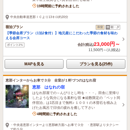
19時間前に予約されました
中央自動車道恵那ＩＣより13キロ約20分
宿泊プラン
和室
朝・夕
【季節会席プラン（1泊2食付）】地元産にこだわった季節の食材を味わ
える会席コース
23,000円～
合計(税込)
ポイント2%
11,500円～/人(税込)
MAPを見る
プランを見る(25件)
恵那インターからお車で３分 全室が１軒づつのはなれ宿
恵那 はなれの宿
はなれ部屋での～んびりとし時を・・・。田舎に里帰り
したような気分になる素朴な宿 ★組数限定の「ペット同
伴宿泊」は1匹目まで無料♪ １００ｔの木曽石を積み上
げたお風呂で日頃の疲れを癒して下さい
4時間前に予約されました
・中央道恵那インターより恵那峡方面へお車で３分 ・恵那駅よりタクシー
で約５分