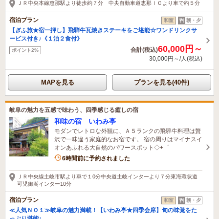
ＪＲ中央本線恵那駅より徒歩約７分 中央自動車道恵那ＩＣより車で約５分
宿泊プラン
和室
朝・夕
【ぎふ旅★宿一押し】飛騨牛瓦焼きステーキをご堪能☆ワンドリンクサ
ービス付き♪《１泊２食付》
60,000円～
合計(税込)
ポイント2%
30,000円～/人(税込)
MAPを見る
プランを見る(40件)
岐阜の魅力を五感で味わう、四季感じる癒しの宿
和味の宿 いわみ亭
モダンでレトロな外観に、Ａ５ランクの飛騨牛料理は贅
沢で一味違う家庭的なお宿です。 宿の周りはマイナスイ
オンあふれる大自然のパワースポット◇+゜
6時間前に予約されました
ＪＲ中央線土岐市駅より車で１0分中央道土岐インターより７分東海環状道
可児御嵩インター10分
宿泊プラン
和室
朝・夕
≪人気ＮＯ１≫岐阜の魅力満載！【いわみ亭★四季会席】旬の味覚をた
っぷり堪能♪