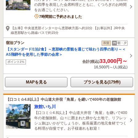
の四季を表現した会席料理とともに、くつろぎのお時間
をお過ごしください。
7時間前に予約されました
【お車】中央道恵那インターから恵那峡方面へ約10分 【お車以外】JR中央
線恵那駅から路線バスで約15分
宿泊プラン
和室
朝・夕
【スタンダード/1泊2食】～恵那峡の景観を通じて味わう四季の彩り～＜
A5飛騨牛を使用した季節の会席＞
33,000円～
合計(税込)
ポイント2%
16,500円～/人(税込)
MAPを見る
プランを見る(179件)
【口コミ☆4.8以上】中山道大井宿「角屋」を継いで400年の老舗旅館
旅館いち川
【口コミ☆4.8以上】中山道大井宿「角屋」を継いで400
年の老舗旅館。山々に囲まれた静かな土地で、リフレッ
シュ旅はいかがでしょうか。板長厳選の地元食材でつく
る料理が自慢です。お子様連れも歓迎！