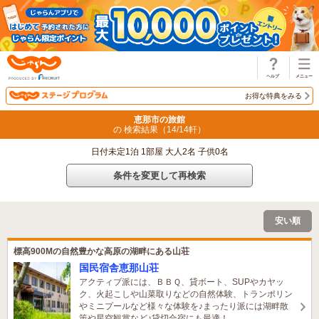
じゃらん
お得な特典をみる
恵那市の旅館
の 検索結果（
14
/
14
軒）
日付未定1泊 1部屋 大人2名 子供0名
条件を変更して再検索
安い順
標高900Mの自然豊かな高原の湖畔にある山荘
国民宿舎恵那山荘
アクティブ派には、ＢＢＱ、貸ボート、SUPやカヤッ
ク、火起こしや山菜取りなどの自然体験、トランポリン
やミニプールなど様々な体験を♪まったり派には湖畔散
策や星空観賞など♪貸切合宿にも最適！