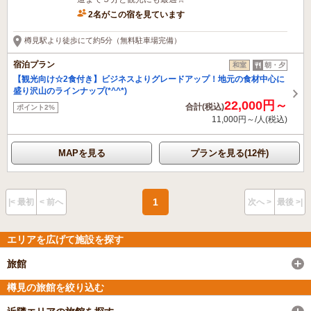
2名がこの宿を見ています
樽見駅より徒歩にて約5分（無料駐車場完備）
宿泊プラン
和室
朝・夕
【観光向け☆2食付き】ビジネスよりグレードアップ！地元の食材中心に
盛り沢山のラインナップ(*^^*)
22,000円～
合計(税込)
ポイント2%
11,000円～/人(税込)
MAPを見る
プランを見る(12件)
1
|< 最初
< 前へ
次へ >
最後 >|
エリアを広げて施設を探す
旅館
樽見の旅館を絞り込む