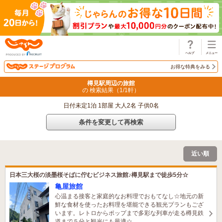
じゃらん
お得な特典をみる
樽見駅周辺の旅館
の 検索結果（
1
/
1
軒）
日付未定1泊 1部屋 大人2名 子供0名
条件を変更して再検索
近い順
日本三大桜の淡墨桜そばに佇むビジネス旅館♪樽見駅まで徒歩5分☆
亀屋旅館
心温まる接客と家庭的なお料理でおもてなし☆地元の新
鮮な食材を使ったお料理を堪能できる観光プランもござ
います。レトロからポップまで多彩な列車が走る樽見鉄
道まで５分と観光にも最適☆