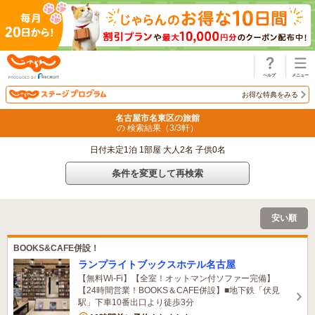
じゃらん
お得な特典をみる
名古屋市名東区の旅館
の 検索結果（
3
/
3
軒）
日付未定1泊 1部屋 大人2名 子供0名
条件を変更して再検索
安い順
BOOKS&CAFE併設！
ランプライトブックスホテル名古屋
【無料Wi-Fi】【全室！オットマン付ソファー完備】
【24時間営業！BOOKS＆CAFE併設】■地下鉄「伏見
駅」下車10番出口より徒歩3分