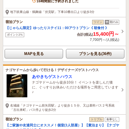
16時間前に予約されました
地下鉄東山線・鶴舞線「伏見駅」下車10番出口より徒歩3分
宿泊プラン
ツイン
朝のみ
【じゃらん限定】ゆったりステイ11：00アウトプラン《 朝食付 》
15,400円～
合計(税込)
ポイント2%
7,700円～/人(税込)
MAPを見る
プランを見る(36件)
ナゴヤドームから歩いて行ける！デザイナーズゲストハウス
あやきちゲストハウス
ナゴヤドームから徒歩10分！ イベントを楽しんだ後
に、ぐっすりお休みいただける場所をご用意しています
♪
名城線「ナゴヤドーム前矢田駅」より徒歩１５分、又は基幹バス２号系統
「古出来町」バス停より徒歩2分
宿泊プラン
トリプル
食事なし
【ご家族や友達同士にオススメ！個室(3人部屋）】【素泊まり】【ナゴヤ