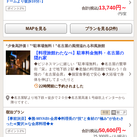
ドームより徒歩10分♪】
13,740円～
合計(税込)
ポイント2%
-円/室
MAPを見る
プランを見る(2件)
“夕食高評価！”“駐車場無料！”名古屋の風情溢れる和風旅館
【料理旅館わたなべ】駐車料金無料・名古屋の
隠れ家
◆ビジネスマンに嬉しい『駐車場無料』 ◆名古屋の繁華
街『栄』まで地下鉄２駅 ◆老舗の料理旅館で味わう！自
慢の『名古屋会席』 ◆個室食事処で安心 ◆大浴場で身
体を伸ばしてまったりと
22時間前に予約されました
◆名古屋駅より地下鉄＋徒歩で２０分◆名古屋高速１号線吹上インターから
降りてすぐ。
宿泊プラン
和室
朝・夕
【事前決済】◆雅-MIYABI-会席◆料理長の“技”と食材の“極み”が合わさ
った≪贅沢≫な会席料理◆★
50,600円～
合計(税込)
ポイント2%
25,300円～/人(税込)