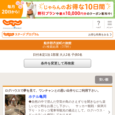
じゃらん
お得な特典をみる
船井郡丹波町の旅館
の 検索結果（
7
/
7
軒）
日付未定1泊 1部屋 大人2名 子供0名
条件を変更して再検索
安い順
ログハウスで夢を見て、ワンチャンとの思い出作りにご利用下さい。
ホテル亀岡
◆自然の中で澄んだ空気や鳥のさえずりを聞きながら楽
しいひと時をお過ごし下さい。 サッカー観戦・保津川
下り・トロッコ電車等観光の拠点として。ログハウス・
ドックランも併設しております。