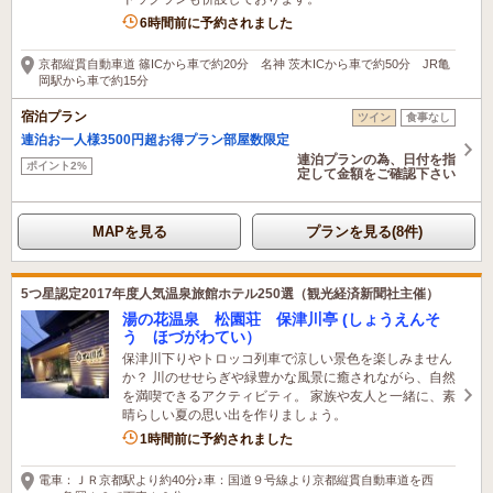
6時間前に予約されました
京都縦貫自動車道 篠ICから車で約20分 名神 茨木ICから車で約50分 JR亀
岡駅から車で約15分
宿泊プラン
ツイン
食事なし
連泊お一人様3500円超お得プラン部屋数限定
連泊プランの為、日付を指
ポイント2%
定して金額をご確認下さい
MAPを見る
プランを見る(8件)
5つ星認定2017年度人気温泉旅館ホテル250選（観光経済新聞社主催）
湯の花温泉 松園荘 保津川亭 (しょうえんそ
う ほづがわてい）
保津川下りやトロッコ列車で涼しい景色を楽しみません
か？ 川のせせらぎや緑豊かな風景に癒されながら、自然
を満喫できるアクティビティ。 家族や友人と一緒に、素
晴らしい夏の思い出を作りましょう。
1名がこの宿を見ています
1時間前に予約されました
電車：ＪＲ京都駅より約40分♪車：国道９号線より京都縦貫自動車道を西