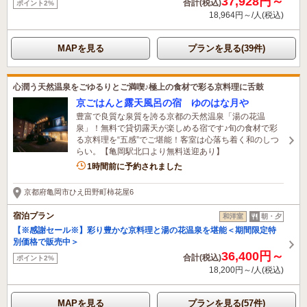
37,928円～
合計(税込)
ポイント2%
18,964円～/人(税込)
MAPを見る
プランを見る(39件)
心潤う天然温泉をごゆるりとご満喫♪極上の食材で彩る京料理に舌鼓
京ごはんと露天風呂の宿 ゆのはな月や
豊富で良質な泉質を誇る京都の天然温泉「湯の花温
泉」！無料で貸切露天が楽しめる宿です♪旬の食材で彩
る京料理を“五感”でご堪能！客室は心落ち着く和のしつ
らい。【亀岡駅北口より無料送迎あり】
1時間前に予約されました
京都府亀岡市ひえ田野町柿花屋6
宿泊プラン
和洋室
朝・夕
【※感謝セール※】彩り豊かな京料理と湯の花温泉を堪能＜期間限定特
別価格で販売中＞
36,400円～
合計(税込)
ポイント2%
18,200円～/人(税込)
MAPを見る
プランを見る(57件)