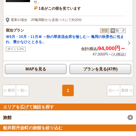
せ。
1名がこの宿を見ています
電車の場合 JR亀岡駅から送迎バスにて約20分
宿泊プラン
和室
朝・夕
〓9月・10月・11月〓 ～秋の翠泉流会席を愉しむ～ 亀岡の秋景色に包ま
れ、豊かなひとときを。
94,000円～
合計(税込)
ポイント2%
47,000円～/人(税込)
MAPを見る
プランを見る(47件)
1
|< 最初
< 前へ
次へ >
最後 >|
エリアを広げて施設を探す
旅館
船井郡丹波町の旅館を絞り込む