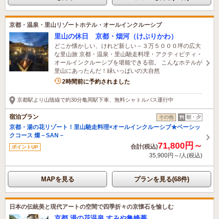
京都・温泉・里山リゾートホテル・オールインクルーシブ
里山の休日 京都・烟河（けぶりかわ）
どこか懐かしい、けれど新しい－３万５０００坪の広大
な里山旅 京都・温泉・里山馳走料理・アクティビティ・
オールインクルーシブを堪能できる宿。 こんなホテルが
里山にあったんだ！緑いっぱいの大自然
2名がこの宿を見ています
2時間前に予約されました
京都駅より山陰線で約30分亀岡駅下車、無料シャトルバス運行中
宿泊プラン
その他
朝・夕
京都・湯の花リゾート！里山馳走料理×オールインクルーシブ★ベーシッ
クコース 燦－SAN－
71,800円～
合計(税込)
ポイントUP
35,900円～/人(税込)
MAPを見る
プランを見る(68件)
日本の伝統美と現代アートの空間で四季折々の京懐石を愉しむ
京都 湯の花温泉 すみや亀峰菴