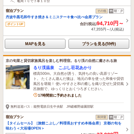
へ、亀岡ＩＣで下車１０分
宿泊プラン
その他
朝・夕
丹波牛黒毛和牛すき焼き＆ミニステーキ食べ比べ会席プラン
94,710円～
合計(税込)
ポイントUP
47,355円～/人(税込)
MAPを見る
プランを見る(59件)
京の旬菜と貸切家族風呂を楽しむ料理宿。るり渓の自然に癒される旅
るり渓温泉 こぶし荘花あかり
標高500m。大自然が誘う、気持ちの良い高原リゾー
ト。 たくさん遊んだ後は、地元の幸を使った和食や貸切
風呂を堪能！ 使いやすさと和の癒しを織り交ぜた貸切風
呂旅館で、ゆっくりとおくつろぎください。
1名がこの宿を見ています
17時間前に予約されました
無料送迎バス：能勢電鉄日生中央駅 JR嵯峨野線園部駅
宿泊プラン
和洋室
朝・夕
【タイムセール】［旅館こぶし／料理長おすすめ本格会席］ 京都の旬を
味わう＜大浴場OPEN＞