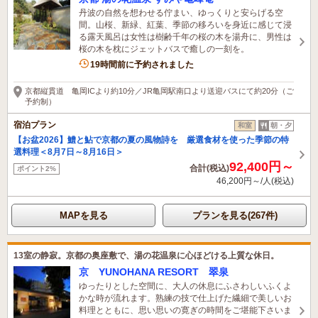
丹波の自然を想わせる佇まい、ゆっくりと安らげる空
間。山桜、新緑、紅葉、季節の移ろいを身近に感じて浸
る露天風呂は女性は樹齢千年の桜の木を湯舟に、男性は
桜の木を枕にジェットバスで癒しの一刻を。
19時間前に予約されました
京都縦貫道 亀岡ICより約10分／JR亀岡駅南口より送迎バスにて約20分（ご
予約制）
宿泊プラン
和室
朝・夕
【お盆2026】鱧と鮎で京都の夏の風物詩を 厳選食材を使った季節の特
選料理＜8月7日～8月16日＞
92,400円～
合計(税込)
ポイント2%
46,200円～/人(税込)
MAPを見る
プランを見る(267件)
13室の静寂。京都の奥座敷で、湯の花温泉に心ほどける上質な休日。
京 YUNOHANA RESORT 翠泉
ゆったりとした空間に、大人の休息にふさわしいふくよ
かな時が流れます。熟練の技で仕上げた繊細で美しいお
料理とともに、思い思いの寛ぎの時間をご堪能下さいま