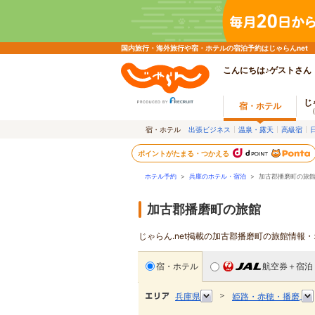
国内旅行・海外旅行や宿・ホテルの宿泊予約はじゃらんnet
こんにちは♪ゲストさん
じ
宿・ホテル
宿・ホテル
出張ビジネス
温泉・露天
高級宿
ポイントがたまる・つかえる
ホテル予約
>
兵庫のホテル・宿泊
>
加古郡播磨町の旅
加古郡播磨町の旅館
じゃらん.net掲載の加古郡播磨町の旅館情報
宿・ホテル
航空券＋宿泊
＞
兵庫県
姫路・赤穂・播磨