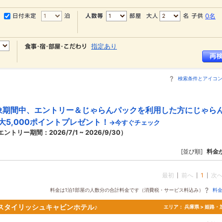
0名
指定あり
検索条件とアイコ
象期間中、エントリー＆じゃらんパックを利用した方にじゃら
大5,000ポイントプレゼント！
→今すぐチェック
エントリー期間：2026/7/1 ~ 2026/9/30）
[並び順]
料金
最初
前へ
1
次
料金は1泊1部屋の人数分の合計料金です（消費税・サービス料込み）
料
スタイリッシュキャビンホテル♪
エリア：
兵庫県 > 姫路・