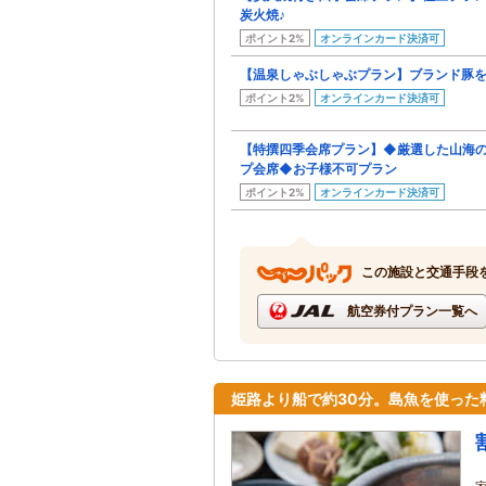
炭火焼♪
ポイント2%
オンラインカード決済可
【温泉しゃぶしゃぶプラン】ブランド豚を
ポイント2%
オンラインカード決済可
【特撰四季会席プラン】◆厳選した山海
プ会席◆お子様不可プラン
ポイント2%
オンラインカード決済可
この施設と交通手段
航空券付プラン一覧へ
姫路より船で約30分。島魚を使った