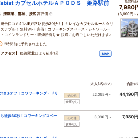
最安料金(
Tabist カプセルホテルＡＰＯＤＳ 姫路駅前
7,98
清潔感、部屋、接客
高評価
（3,990円～
【総合口コミ4.1♪JR姫路駅徒歩30秒！】キレイなカプセルルーム☆リ
ーズナブル！ 無料Wi-Fi完備！コワーキングスペース・シャワールー
ム・コインランドリー・喫煙所有り☆ 快適にお過ごしいただけます♪
2時間前に予約されました
【アクセス】
姫路駅北口より徒歩1分
MAP
大人1名
合計
(税込)
(
で10％オフ！コワワーキング・ドリ
44,190
22,095円～
その他
食事なし
ら徒歩30秒！コワーキングスペー
7,980
3,990円～
その他
食事なし