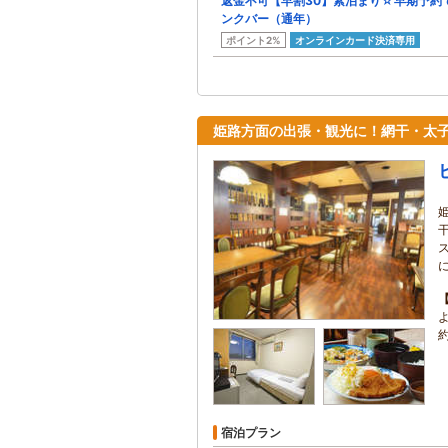
返金不可【早割30】素泊まり☆早期予約
ンクバー（通年）
ポイント2%
オンラインカード決済専用
姫路方面の出張・観光に！網干・太
約
宿泊プラン