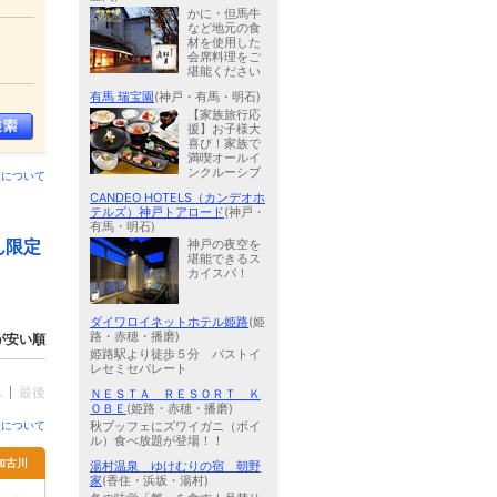
かに・但馬牛
など地元の食
材を使用した
会席料理をご
堪能ください
有馬 瑞宝園
(神戸・有馬・明石)
【家族旅行応
援】お子様大
喜び！家族で
満喫オールイ
ンクルーシブ
ンについて
CANDEO HOTELS（カンデオホ
テルズ）神戸トアロード
(神戸・
有馬・明石)
ん限定
神戸の夜空を
堪能できるス
カイスパ！
ダイワロイネットホテル姫路
(姫
路・赤穂・播磨)
が安い順
姫路駅より徒歩５分 バストイ
レセミセパレート
へ
最後
ＮＥＳＴＡ ＲＥＳＯＲＴ Ｋ
ＯＢＥ
(姫路・赤穂・播磨)
金について
秋ブッフェにズワイガニ（ボイ
ル）食べ放題が登場！！
加古川
湯村温泉 ゆけむりの宿 朝野
家
(香住・浜坂・湯村)