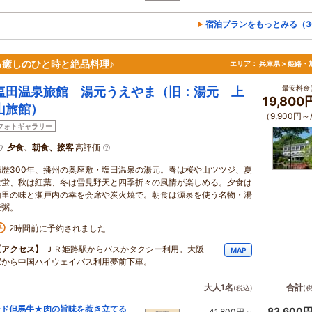
宿泊プランをもっとみる（3
癒しのひと時と絶品料理♪
エリア：
兵庫県 > 姫路・
最安料金(
塩田温泉旅館 湯元うえやま（旧：湯元 上
19,80
山旅館）
（9,900円～
フォトギャラリー
夕食、朝食、接客
高評価
湯歴300年、播州の奥座敷・塩田温泉の湯元。春は桜や山ツツジ、夏
は蛍、秋は紅葉、冬は雪見野天と四季折々の風情が楽しめる。夕食は
山里の味と瀬戸内の幸を会席や炭火焼で。朝食は源泉を使う名物・湯
壷粥。
2時間前に予約されました
【アクセス】
ＪＲ姫路駅からバスかタクシー利用。大阪
MAP
駅から中国ハイウェイバス利用夢前下車。
大人1名
合計
(税込)
(
ンド但馬牛★肉の旨味を惹き立てる
83,600
41,800円～