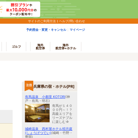
サイトのご利用方法
ヘルプ/問い合わせ
予約照会・変更・キャンセル
マイページ
海外
海外
ゴルフ
航空券
航空券+ホテル
兵庫県の宿・ホテル[PR]
有馬温泉 小都里 KOTORI
(神
戸・有馬・明石)
有馬が１４０
００円～！？
高級エリアを
リーズナブル
に楽しむ☆
城崎温泉 西村屋ホテル招月庭
(しょうげつてい)
(城崎・竹野・
豊岡)