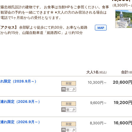
（8,300円～
安藤忠雄氏設計の建物です。 お食事は当館HPをご参照ください。食事
と観望会の予約を一緒にできます☆ ※大人の方のみ宿泊される場合は
お電話で1ヶ月前からの受付となります。
【アクセス】
余部駅より徒歩にて約30分。お車なら姫路
MAP
駅から約15分、山陽自動車道「姫路西IC」より約10分
大人1名
合計
(税込)
(
限定（2026.9月～）
20,600
10,300円～
和室
朝・夕
連れ限定（2026.9月～）
19,200
9,600円～
和室
朝・夕
連れ限定（2026.9月～）
16,600
8,300円～
和室
朝・夕