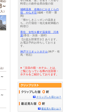
冬の味覚「蟹」を食す！月替り
税込)
料理との創作会席自慢の宿
0円～
城崎温泉 名物かにかまくらの
/人）
宿 やなぎ荘
(城崎・竹野・豊
岡)
「懐かしきニッポンの温泉ま
ち」の穴場宿！地元食材満載の
料理◎
香住 女性を癒す温泉宿 川本
屋
(香住・浜坂・湯村)
【お盆お部屋空き】あります。
お電話予約お待ちしておりま
す。
神戸マリオットホテル
(神戸・有
馬・明石)
※「注目の宿・ホテル」とは、
税込)
ご覧になっている県の注目宿・
ホテルをご紹介しております。
円～
0
円～
クリップした宿とは？
0
最近見た宿とは？