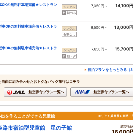
車OKの無料駐車場完備★レストラン
14,100
7,050円～
シングル
朝のみ
型車OKの無料駐車場完備★レストラ
13,000
6,500円～
シングル
食事なし
型車OKの無料駐車場完備★レストラ
15,700
7,850円～
シングル
朝・夕
宿泊プランをもっとみる（3
を自由に組み合わせたおトクなパック旅行はコチラ
航空券付プラン一覧へ
航空券付プラン一覧へ
い出を作ることができる児童館
エリア：
兵庫県 > 姫路・
最安料金(
姫路市宿泊型児童館 星の子館
16,60