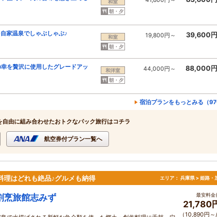
和室
朝・夕
自家温泉でしゃぶしゃぶ♪
39,600
19,800円～
和室
朝・夕
の幸を贅沢に使用したグレードアッ
88,000
44,000円～
和洋室
朝・夕
宿泊プランをもっとみる（9
を自由に組み合わせたおトクなパック旅行はコチラ
航空券付プラン一覧へ
料理はどれも絶品♪グルメも納得
エリア：
兵庫県 > 姫路・
最安料金(
割烹旅館志みず
21,78
（10,890円～