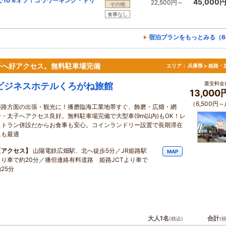
で10％オフ！コワワーキング・ドリ
45,000
22,500円～
その他
食事なし
宿泊プランをもっとみる（6
子へ好アクセス。無料駐車場完備
エリア：
兵庫県 > 姫路・
最安料金(
ビジネスホテルくろがね旅館
13,00
（6,500円～
姫路方面の出張・観光に！播磨臨海工業地帯すぐ、飾磨・広畑・網
干・太子へアクセス良好。無料駐車場完備で大型車(9m以内)もOK！レ
ストラン併設だからお食事も安心。コインランドリー設置で長期滞在
にも最適
【アクセス】
山陽電鉄広畑駅、北へ徒歩5分／JR姫路駅
MAP
より車で約20分／播但連絡有料道路 姫路JCTより車で
25分
大人1名
合計
(税込)
(