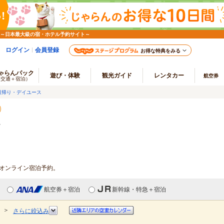
 ～日本最大級の宿・ホテル予約サイト～
ログイン
会員登録
お得な特典をみる
ゃらんパック
遊び・体験
観光ガイド
レンタカー
航空券
（交通＋宿泊）
日帰り・デイユース
館
・オンライン宿泊予約。
航空券＋宿泊
新幹線・特急＋宿泊
＞
さらに絞込み