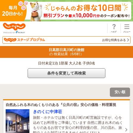
じゃらん
お得な特典をみる
日高郡日高川町の旅館
の 検索結果（
6
/
6
軒）
日付未定1泊 1部屋 大人2名 子供0名
条件を変更して再検索
安い順
自然あふれる木のぬくもりのある『公共の宿』安心の価格・料理重視
きのくに中津荘
旅館・ホテルでは無く日高川町の町営施設ですが、心を
込めてお料理をご準備しています 自然に囲まれ木のぬく
もりのあるお宿です安心の料理自慢の宿、川の流れ、旅
館のような対応はできませんがのんびりと
1名がこの宿を見ています