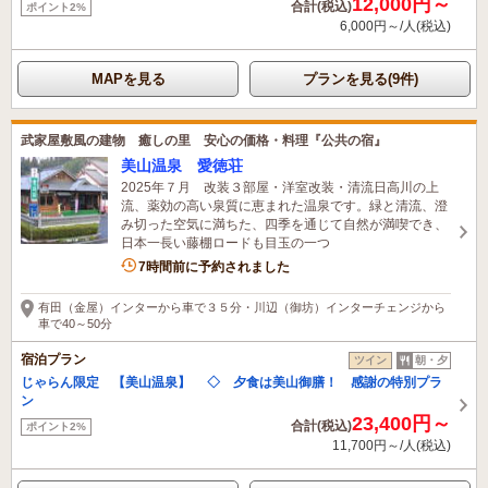
12,000円～
合計(税込)
ポイント2%
6,000円～/人(税込)
MAPを見る
プランを見る(9件)
武家屋敷風の建物 癒しの里 安心の価格・料理『公共の宿』
美山温泉 愛徳荘
2025年７月 改装３部屋・洋室改装・清流日高川の上
流、薬効の高い泉質に恵まれた温泉です。緑と清流、澄
み切った空気に満ちた、四季を通じて自然が満喫でき、
日本一長い藤棚ロードも目玉の一つ
7時間前に予約されました
有田（金屋）インターから車で３５分・川辺（御坊）インターチェンジから
車で40～50分
宿泊プラン
ツイン
朝・夕
じゃらん限定 【美山温泉】 ◇ 夕食は美山御膳！ 感謝の特別プラ
ン
23,400円～
合計(税込)
ポイント2%
11,700円～/人(税込)