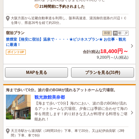
21時間前に予約されました
大阪方面から近畿自動車道を利用し、阪和高速道、湯浅御坊道路の川辺ＩＣ
を降り、県道26号を経て約20分。
宿泊プラン
和室
朝・夕
禁煙室【格安に宿泊】温泉で・・・・★ビジネスプラン★ お仕事・観光
に最適！
18,400円～
合計(税込)
ポイントUP
9,200円～/人(税込)
MAPを見る
プランを見る(31件)
海まで歩いて0分。波の音のBGMが流れるアットホームな穴場宿。
観光旅館美奈都
【海まで歩いて0分】海のにおい、波の音のBGMが流れ
るアットホームな穴場宿。夕食には季節に合わせて海の
幸を用意します！釣り好きな主人が料理する料理をご堪
能あれ！
天王寺駅から湯浅駅（1時間15分）下車、車で20分。又は紀伊由良駅（2時
間）下車、車で8分