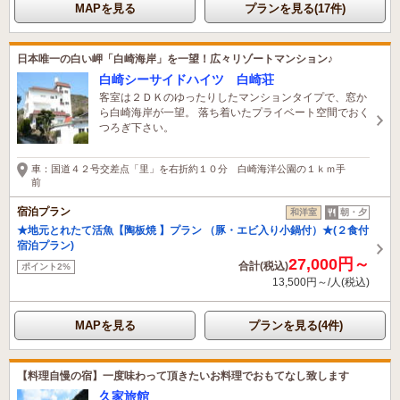
MAPを見る
プランを見る(17件)
日本唯一の白い岬「白崎海岸」を一望！広々リゾートマンション♪
白崎シーサイドハイツ 白崎荘
客室は２ＤＫのゆったりしたマンションタイプで、窓か
ら白崎海岸が一望。 落ち着いたプライベート空間でおく
つろぎ下さい。
車：国道４２号交差点「里」を右折約１０分 白崎海洋公園の１ｋｍ手
前
宿泊プラン
和洋室
朝・夕
★地元とれたて活魚【陶板焼 】プラン （豚・エビ入り小鍋付）★(２食付
宿泊プラン)
27,000円～
合計(税込)
ポイント2%
13,500円～/人(税込)
MAPを見る
プランを見る(4件)
【料理自慢の宿】一度味わって頂きたいお料理でおもてなし致します
久家旅館