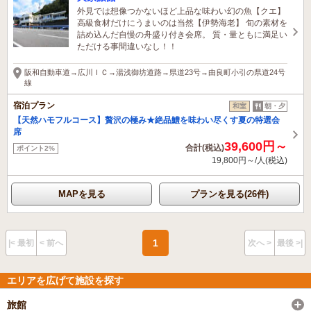
外見では想像つかないほど上品な味わい幻の魚【クエ】
高級食材だけにうまいのは当然【伊勢海老】 旬の素材を
詰め込んだ自慢の舟盛り付き会席。 質・量ともに満足い
ただける事間違いなし！！
阪和自動車道→広川ＩＣ→湯浅御坊道路→県道23号→由良町小引の県道24号
線
宿泊プラン
和室
朝・夕
【天然ハモフルコース】贅沢の極み★絶品鱧を味わい尽くす夏の特選会
席
39,600円～
合計(税込)
ポイント2%
19,800円～/人(税込)
MAPを見る
プランを見る(26件)
1
|< 最初
< 前へ
次へ >
最後 >|
エリアを広げて施設を探す
旅館