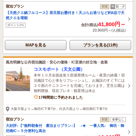
宿泊プラン
和室
朝・夕
【天然クエ鍋フルコース】若旦那お墨付き！天ぷらお造りなど約8品で天
然クエを堪能
41,800円～
合計(税込)
ポイント2%
20,900円～/人(税込)
MAPを見る
プランを見る(11件)
風光明媚な公共宿泊施設・安心の価格・IC至便の好立地・改装
コスモポート（天文公園）
本年１０月全面改装５部屋禁煙ルーム・夜景の綺麗！宿
泊施設で心と体をリフレッシュし、お施設のすぐ下には
２０面のテニスコートを完備しております。芝生公園は
無料開放、現在プレネ・観星塔は休止
17時間前に予約されました
大阪方面より→御坊IC下車7分、白浜方面より→御坊南IC下車7分
宿泊プラン
和室
食事なし
大好評♪【”無料朝食付 素泊まりプラン♪】 ♪★ 一番人気♪ 御坊・御
坊南IC～５分便利な高台