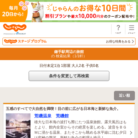
じゃらん
お得な特典をみる
鎌手駅周辺の旅館
の 検索結果（
1
/
1
軒）
日付未定1泊 1部屋 大人2名 子供0名
条件を変更して再検索
近い順
五感のすべてで大自然を満喫！目の前に広がる日本海と新鮮な魚介。
荒磯温泉 荒磯館
雄大な日本海の波打ち際にたつ温泉旅館。露天風呂はも
とより、館内全室からその絶景を楽しめる。波音をＢＧ
Ｍに浸かる温泉、またそこから眺める水平線に沈む夕日
は究極の贅沢。新鮮な魚介の料理も絶品！