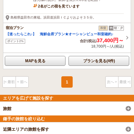
2名がこの宿を見ています
島根県益田市の東端。浜田道浜田ＩＣよりおよそ３５分。
宿泊プラン
和室
朝・夕
【迷ったらこれ♪】 海鮮会席プラン★オーシャンビュー和室確約♪
37,400円～
合計(税込)
ポイント2%
18,700円～/人(税込)
MAPを見る
プランを見る(4件)
1
|< 最初
< 前へ
次へ >
最後 >|
エリアを広げて施設を探す
旅館
鎌手の旅館を絞り込む
近隣エリアの旅館を探す