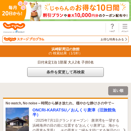
じゃらん
お得な特典をみる
浜崎駅周辺の旅館
の 検索結果（
1
/
1
軒）
日付未定1泊 1部屋 大人2名 子供0名
条件を変更して再検索
近い順
No watch, No noise～時間から解き放たれ、穏やかな静けさの中で～
ONCRI-KARATSU／おんくり唐津（旧旅館魚
半）
〈2025年7月1日グランドオープン〉 唐津湾を一望する
浜崎海岸の目の前に位置する“おんくり唐津”は、海から
の恩恵を享受し、その恩恵とご縁を大切にする海辺のリ