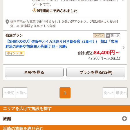
ゾートです。
2名がこの宿を見ています
9時間前に予約されました
福岡空港から電車で乗り換えなし８０分の好アクセス。JR浜崎駅より徒歩9
分。JR唐津駅より車で１５分程
宿泊プラン
ツイン
朝・夕
【SHIKKOKU】佐賀牛とイカ活造り付き鮨会席（2食付）/ 朝は『玄海
鮮魚の刺身や胡麻和え茶漬け 他・お膳』
84,400円～
合計(税込)
ポイントUP
42,200円～/人(税込)
MAPを見る
プランを見る(92件)
1
|< 最初
< 前へ
次へ >
最後 >|
エリアを広げて施設を探す
旅館
浜崎の旅館を絞り込む