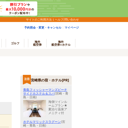
サイトのご利用方法
ヘルプ/問い合わせ
予約照会・変更・キャンセル
マイページ
海外
海外
ゴルフ
航空券
航空券+ホテル
宮崎県の宿・ホテル[PR]
青島フィッシャーマンズビーチ
サイドホステル＆スパ
(宮崎・青
島・日南)
海側ツインル
ームプラン★
素泊り温泉ア
メニティ付
ホテルマリックスラグーン
(宮
崎・青島・日南)