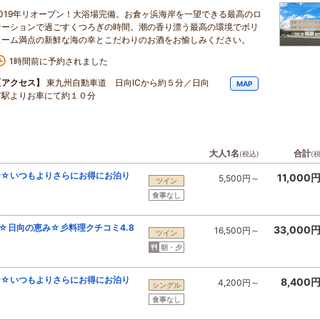
2019年リオープン！大浴場完備。お倉ヶ浜海岸を一望できる最高のロ
ケーションで過ごすくつろぎの時間。潮の香り漂う最高の環境でボリ
ューム満点の新鮮な海の幸とこだわりのお酒をお愉しみください。
1時間前に予約されました
【アクセス】
東九州自動車道 日向ICから約５分／日向
MAP
市駅よりお車にて約１０分
大人1名
合計
(税込)
(
ー☆いつもよりさらにお得にお泊り
11,000
5,500円～
ツイン
食事なし
☆日向の恵み☆彡料理クチコミ4.8
33,000
16,500円～
ツイン
朝・夕
ー☆いつもよりさらにお得にお泊り
8,400
4,200円～
シングル
食事なし