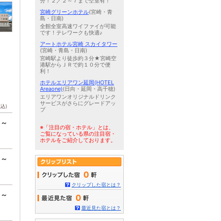
分！２／２～７まで空室有！
宮崎グリーンホテル
(宮崎・青
島・日南)
全館全室高速ワイファイが可能
です！テレワークも快適♪
アートホテル宮崎 スカイタワー
(宮崎・青島・日南)
宮崎駅より徒歩約３分★宮崎空
港駅からＪＲで約１０分で便
利！
ホテルエリアワン延岡(HOTEL
Areaone)
(日向・延岡・高千穂)
エリアワンオリジナルドリンク
サービスがさらにグレードアッ
税込)
プ
円～
※「注目の宿・ホテル」とは、
ご覧になっている県の注目宿・
ホテルをご紹介しております。
円～
0
クリップした宿とは？
円～
0
最近見た宿とは？