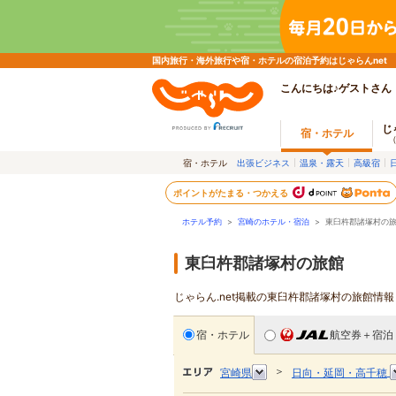
国内旅行・海外旅行や宿・ホテルの宿泊予約はじゃらんnet
こんにちは♪ゲストさん
じ
宿・ホテル
宿・ホテル
出張ビジネス
温泉・露天
高級宿
ポイントがたまる・つかえる
ホテル予約
>
宮崎のホテル・宿泊
>
東臼杵郡諸塚村の
東臼杵郡諸塚村の旅館
じゃらん.net掲載の東臼杵郡諸塚村の旅館情
宿・ホテル
航空券＋宿泊
＞
宮崎県
日向・延岡・高千穂