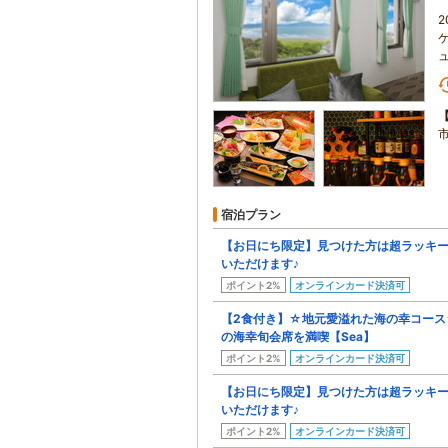
宿泊プラン
【お日にち限定】見つけた方は超ラッキ
いただけます♪
ポイント2%
オンラインカード決済可
【2食付き】☆地元愛溢れた海の幸コース
の海幸旬会席を満喫【Sea】
ポイント2%
オンラインカード決済可
【お日にち限定】見つけた方は超ラッキ
いただけます♪
ポイント2%
オンラインカード決済可