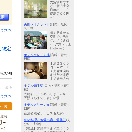
大浴場サウナ
がご宿泊者全
員無料！（立
寄湯７００円
～）
美郷レイクランド
(日向・延岡・
高千穂)
ンについて
湖を見渡せる
空間でご当地
グルメに舌鼓
♪（夕方～は土
ん限定
日祝のみ）
ホテルクレイン橘
(宮崎・青島・
日南)
１泊２３００
円～★Ｗｉｆ
ｉ完備★宮崎
が安い順
市役所や県庁
まで徒歩３分
ホテル高千穂
(日向・延岡・高千
へ
最後
穂)
光明石（こうめいせき）温泉
金について
天照（あまてらす）の湯
ホテルメリージュ
(宮崎・青島・
> 日向
日南)
宿泊者限定サービスも充実♪
税込)
旬の料理とお湯の宿 常盤荘
(え
円～
びの・都城)
/人）
【都城】宮崎空港まで車で４０