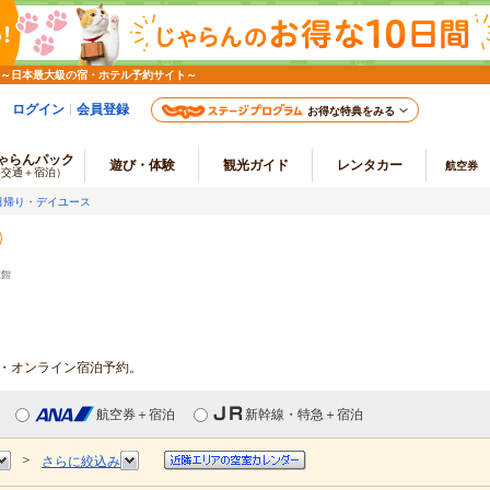
 ～日本最大級の宿・ホテル予約サイト～
ログイン
会員登録
お得な特典をみる
ゃらんパック
遊び・体験
観光ガイド
レンタカー
航空券
（交通＋宿泊）
日帰り・デイユース
旅館
報・オンライン宿泊予約。
航空券＋宿泊
新幹線・特急＋宿泊
＞
さらに絞込み