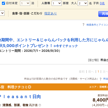
0名
指定あり
検索条件とアイコ
象期間中、エントリー＆じゃらんパックを利用した方にじゃら
大5,000ポイントプレゼント！
→今すぐチェック
エントリー期間：2026/7/1 ~ 2026/9/30）
[並び順]
料金
最初
前へ
1
次
料金は1泊1部屋の人数分の合計料金です（消費税・サービス料込み）
料
る宿 料理クチコミ◎
エリア：
宮崎県 
最安料金(
Ｐｌｅａｓａｎｔ日向
8,400
清潔感、部屋、朝食
高評価
（4,200円～