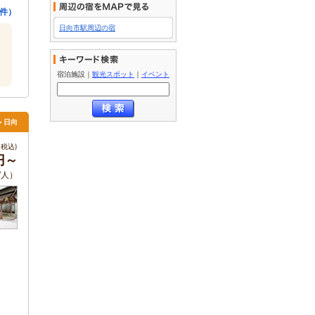
0件）
日向市駅周辺の宿
宿泊施設
｜
観光スポット
｜
イベント
> 日向
税込)
0円～
/人）