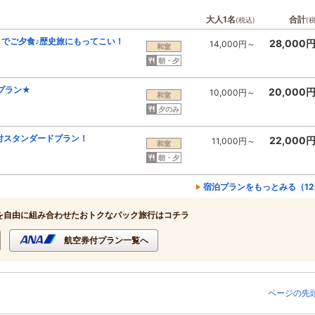
大人1名
合計
(税込)
(
）でご夕食♪歴史旅にもってこい！
28,000
14,000円～
和室
朝・夕
プラン★
20,000
10,000円～
和室
夕のみ
付スタンダードプラン！
22,000
11,000円～
和室
朝・夕
宿泊プランをもっとみる（1
を自由に組み合わせたおトクなパック旅行はコチラ
航空券付プラン一覧へ
ページの先