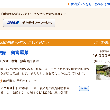
宿泊プランをもっとみる（7
を自由に組み合わせたおトクなパック旅行はコチラ
航空券付プラン一覧へ
化財の当館へぜひおこしください
エリア：
宮崎県 
最安料金(
旅館 鶴富屋敷
16,00
夕食、朝食、接客
高評価
（8,000円～
平家伝説と秘境の里である「椎葉」は、自然に囲まれて山菜や里山の
味を満喫して頂けます。 あたたかいおもてなしを心がけています。
8時間前に予約されました
【アクセス】
日豊本線・日向市駅／九州縦貫自動車道・
MAP
松橋ＩＣ 御船ＩＣ 益城ＩＣ&#12316;お車で2時間