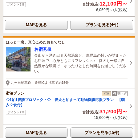
12,100円～
合計(税込)
ポイント2%
6,050円～/人(税込)
MAPを見る
プランを見る(4件)
ほっと一息、真心こめたおもてなし
お宿秀泉
金山から湧き出る天然温泉と、鹿児島の旨いが詰まった
お料理で、心身ともにリフレッシュ♪ 愛犬も一緒に自
然豊かな環境で、ゆったりとした時間をお過ごしくださ
い。
九州自動車道 栗野ICより車で約15分
宿泊プラン
和室
朝・夕
◇1泊1愛護プロジェクト◇ 愛犬と泊まって動物愛護応援プラン 【朝
夕２食付】
31,200円～
合計(税込)
ポイント2%
15,600円～/人(税込)
MAPを見る
プランを見る(15件)