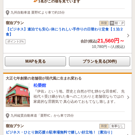
1名がこの宿を見ています
九州自動車道 栗野ICより車で約15分
宿泊プラン
和室
朝・夕
【ビジネス】連泊でも安心♪体にうれしい手作りの日替わり定食【１泊２
食】
21,560円～
合計(税込)
ポイント2%
10,780円～/人(税込)
MAPを見る
プランを見る(30件)
大正七年創業の老舗宿が現代風に生まれ変わる
松榮館
『伊佐』という地。歴史と自然が佇む静かな田舎町。 先
祖代々受け継がれた食へのこだわりと老舗宿ならではの
家庭的な雰囲気で 真心込めておもてなし致します。
九州縦貫自動車道「栗野IC」から車で25分
宿泊プラン
和室
食事なし
ビジネス・ひとり旅応援☆駐車場無料で嬉しい好立地！［素泊り］