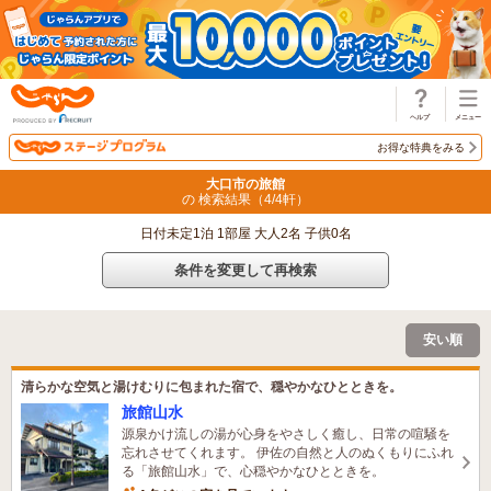
じゃらん
お得な特典をみる
大口市の旅館
の 検索結果（
4
/
4
軒）
日付未定1泊 1部屋 大人2名 子供0名
条件を変更して再検索
安い順
清らかな空気と湯けむりに包まれた宿で、穏やかなひとときを。
旅館山水
源泉かけ流しの湯が心身をやさしく癒し、日常の喧騒を
忘れさせてくれます。 伊佐の自然と人のぬくもりにふれ
る「旅館山水」で、心穏やかなひとときを。