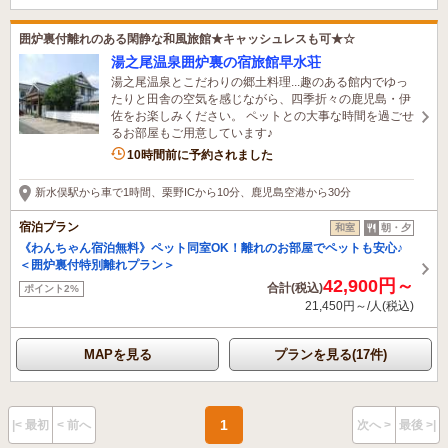
囲炉裏付離れのある閑静な和風旅館★キャッシュレスも可★☆
湯之尾温泉囲炉裏の宿旅館早水荘
湯之尾温泉とこだわりの郷土料理...趣のある館内でゆっ
たりと田舎の空気を感じながら、四季折々の鹿児島・伊
佐をお楽しみください。 ペットとの大事な時間を過ごせ
るお部屋もご用意しています♪
3名がこの宿を見ています
10時間前に予約されました
新水俣駅から車で1時間、栗野ICから10分、鹿児島空港から30分
宿泊プラン
和室
朝・夕
《わんちゃん宿泊無料》ペット同室OK！離れのお部屋でペットも安心♪
＜囲炉裏付特別離れプラン＞
42,900円～
合計(税込)
ポイント2%
21,450円～/人(税込)
MAPを見る
プランを見る(17件)
1
|< 最初
< 前へ
次へ >
最後 >|