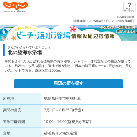
じゃらん PRODUCED BY RECRUIT
北の脇海水浴場
掲載期間：2025年4月1日～2025年9月30日
きたのわきかいすいよくじょう
北の脇海水浴場
年間およそ3万人が訪れる徳島県の海水浴場。シャワー、休憩室などの施設が整って
いる。約2kmにも及ぶ浜は、遠浅で波が静か。日本の渚百選の一つに選ばれた、美し
いスポットである。遊泳区間は300m。
周辺の宿を探す
所在地
徳島県阿南市中林町原
期間の目安
7月1日～8月25日(予定)
遊泳可能時間
10:00～16:00(監視員が常駐)
立地
砂浜あり／海水浴場