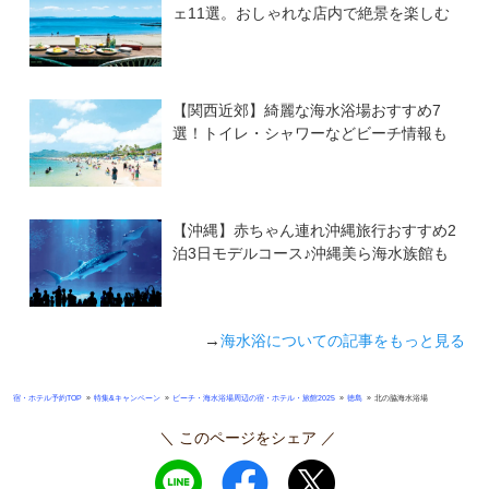
ェ11選。おしゃれな店内で絶景を楽しむ
【関西近郊】綺麗な海水浴場おすすめ7
選！トイレ・シャワーなどビーチ情報も
【沖縄】赤ちゃん連れ沖縄旅行おすすめ2
泊3日モデルコース♪沖縄美ら海水族館も
→
海水浴についての記事をもっと見る
»
»
»
»
宿・ホテル予約TOP
特集&キャンペーン
ビーチ・海水浴場周辺の宿・ホテル・旅館2025
徳島
北の脇海水浴場
＼ このページをシェア ／