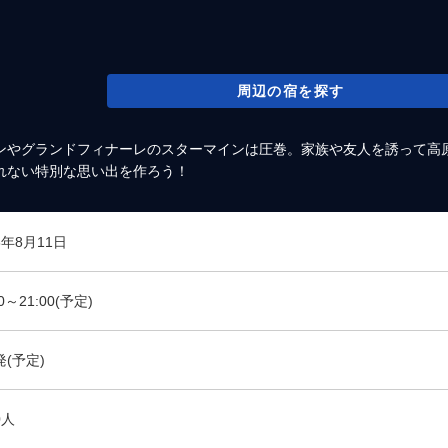
周辺の宿を探す
ンやグランドフィナーレのスターマインは圧巻。家族や友人を誘って高
れない特別な思い出を作ろう！
6年8月11日
00～21:00(予定)
発(予定)
0人