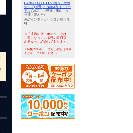
CANDEO HOTELS (カンデオホ
テルズ)茅野(2026年3月リニュー
アル)
(蓼科・白樺湖・車山・女
神湖・姫木平)
諏訪インターより車２分駐車無
料！
※「注目の宿・ホテル」とは、
ご覧になっている県の注目宿・
ホテルをご紹介しております。
※特集のスポットに近い宿とは限り
ません。ご了承ください。
ご
利