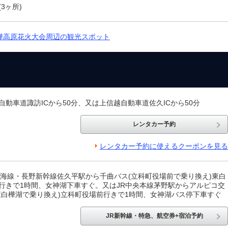
(3ヶ所)
樺高原花火大会周辺の観光スポット
自動車道諏訪ICから50分、又は上信越自動車道佐久ICから50分
レンタカー予約
レンタカー予約に使えるクーポンを見る
小海線・長野新幹線佐久平駅から千曲バス(立科町役場前で乗り換え)東白
行きで1時間、女神湖下車すぐ。又はJR中央本線茅野駅からアルピコ交
東白樺湖で乗り換え)立科町役場前行きで1時間、女神湖バス停下車すぐ
JR新幹線・特急、航空券+宿泊予約