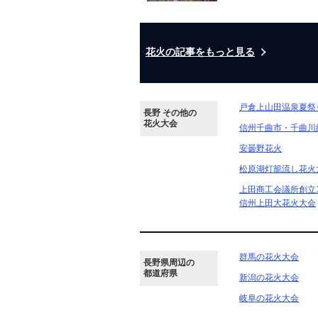
花火の記事をもっと見る
戸倉上山田温泉夏祭
長野 その他の
花火大会
信州千曲市・千曲川
安曇野花火
松原湖灯籠流し花火
上田商工会議所創立1
信州上田大花火大会
群馬の花火大会
長野県周辺の
都道府県
新潟の花火大会
岐阜の花火大会