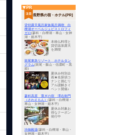
長野県の宿・ホテル[PR]
貸切露天風呂家族風呂満喫、白
樺湖オーベルジュビストロフィ
ガロ
(蓼科・白樺湖・車山・女神
湖・姫木平)
本格仏料理と
貸切温泉露天
を満喫
斑尾東急リゾート ホテルタン
グラム
(斑尾・飯山・信濃町・黒
姫)
夏休み特別企
画★名探偵コ
ナンと挑むリ
アル謎解きイ
ベント開催♪
蓼科高原 寛ぎの宿 澤右衛門
（さわえもん）
(蓼科・白樺湖・
車山・女神湖・姫木平)
夏休み対象お
得なクーポン
発行中
渋御殿湯
(蓼科・白樺湖・車山・
女神湖・姫木平)