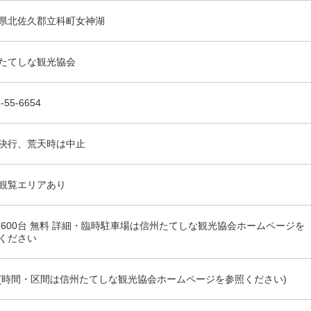
県北佐久郡立科町女神湖
たてしな観光協会
-55-6654
決行、荒天時は中止
観覧エリアあり
 600台 無料 詳細・臨時駐車場は信州たてしな観光協会ホームページを
ください
(時間・区間は信州たてしな観光協会ホームページを参照ください)