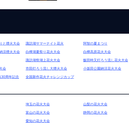
りと煙火大会
諏訪湖サマーナイト花火
阿智の夏まつり
納涼煙火大会
白樺湖夏祭り花火大会
白樺高原花火大会
諏訪湖祭湖上花火大会
飯田時又灯ろう流し花火大会
大会
市田灯ろう流し大煙火大会
小坂田公園納涼花火大会
30周年記念
全国新作花火チャレンジカップ
埼玉の花火大会
山梨の花火大会
富山の花火大会
静岡の花火大会
愛知の花火大会