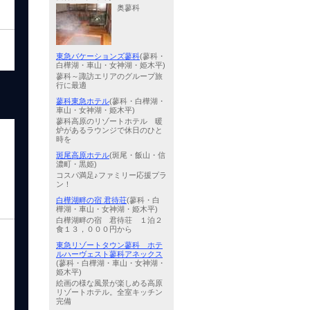
奥蓼科
東急バケーションズ蓼科
(蓼科・
白樺湖・車山・女神湖・姫木平)
蓼科～諏訪エリアのグループ旅
行に最適
蓼科東急ホテル
(蓼科・白樺湖・
車山・女神湖・姫木平)
蓼科高原のリゾートホテル 暖
炉があるラウンジで休日のひと
時を
斑尾高原ホテル
(斑尾・飯山・信
濃町・黒姫)
コスパ満足♪ファミリー応援プラ
ン！
白樺湖畔の宿 君待荘
(蓼科・白
樺湖・車山・女神湖・姫木平)
白樺湖畔の宿 君待荘 １泊２
食１３，０００円から
東急リゾートタウン蓼科 ホテ
ルハーヴェスト蓼科アネックス
(蓼科・白樺湖・車山・女神湖・
姫木平)
絵画の様な風景が楽しめる高原
リゾートホテル。全室キッチン
完備