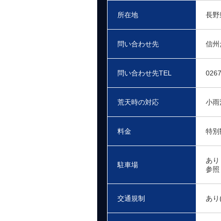
所在地
長野
問い合わせ先
信州
問い合わせ先TEL
0267
荒天時の対応
小雨
料金
特別
あり
駐車場
参照
交通規制
あり