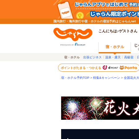
国内旅行・海外旅行や宿・ホテルの宿泊予約はじゃらんnet
こんにちは♪ゲストさん
じ
宿・ホテル
宿・ホテル
出張ビジネス
温泉・露天
高級宿
ポイントがたまる・つかえる
宿・ホテル予約TOP
>
特集&キャンペーン
>
全国花火大