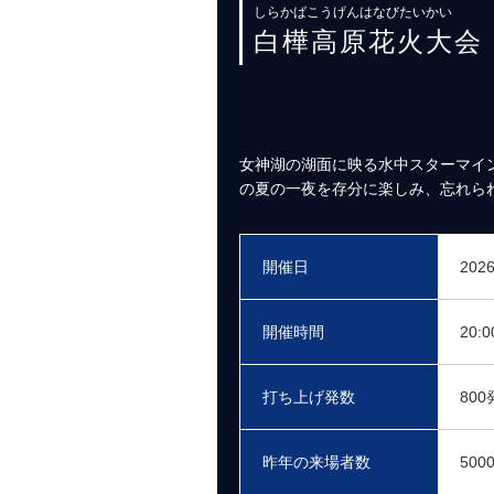
しらかばこうげんはなびたいかい
白樺高原花火大会
女神湖の湖面に映る水中スターマイ
の夏の一夜を存分に楽しみ、忘れら
開催日
202
開催時間
20:
打ち上げ発数
800
昨年の来場者数
500