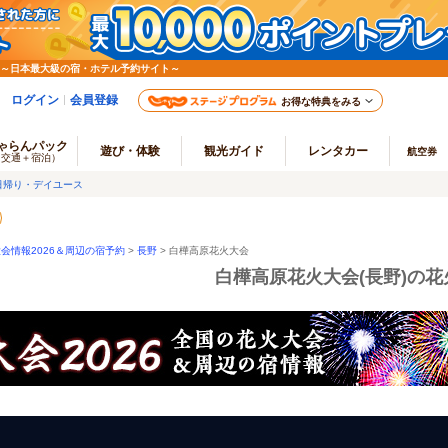
 ～日本最大級の宿・ホテル予約サイト～
ログイン
会員登録
お得な特典をみる
ゃらんパック
遊び・体験
観光ガイド
レンタカー
航空券
（交通＋宿泊）
日帰り・デイユース
会情報2026＆周辺の宿予約
>
長野
> 白樺高原花火大会
白樺高原花火大会(長野)の花