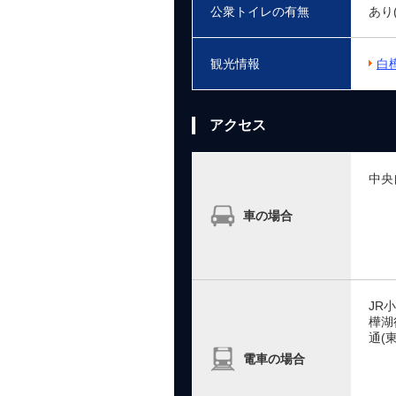
公衆トイレの有無
あり
観光情報
白
アクセス
中央
車の場合
JR
樺湖
通(
電車の場合