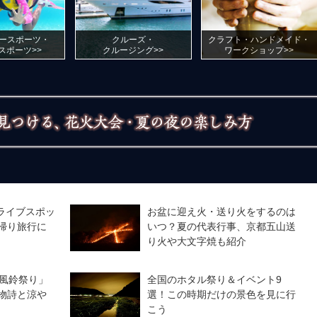
ースポーツ・
クルーズ・
クラフト・ハンドメイド・
スポーツ>>
クルージング>>
ワークショップ>>
ライブスポッ
お盆に迎え火・送り火をするのは
帰り旅行に
いつ？夏の代表行事、京都五山送
り火や大文字焼も紹介
「風鈴祭り」
全国のホタル祭り＆イベント9
物詩と涼や
選！この時期だけの景色を見に行
こう