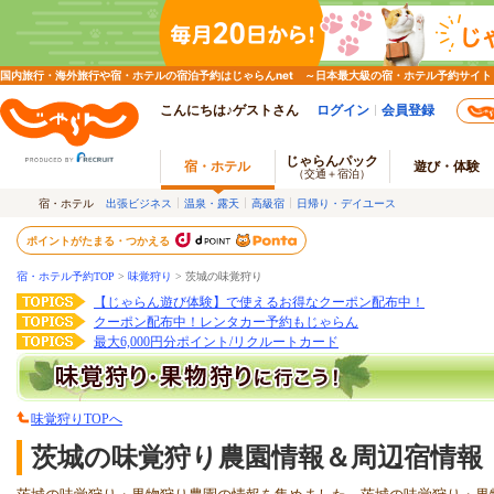
国内旅行・海外旅行や宿・ホテルの宿泊予約はじゃらんnet ～日本最大級の宿・ホテル予約サイト
こんにちは♪ゲストさん
ログイン
会員登録
じゃらんパック
宿・ホテル
遊び・体験
（交通＋宿泊）
宿・ホテル
出張ビジネス
温泉・露天
高級宿
日帰り・デイユース
ポイントがたまる・つかえる
宿・ホテル予約TOP
>
味覚狩り
>
茨城の味覚狩り
【じゃらん遊び体験】で使えるお得なクーポン配布中！
クーポン配布中！レンタカー予約もじゃらん
最大6,000円分ポイント/リクルートカード
味覚狩りTOPへ
茨城の味覚狩り農園情報＆周辺宿情報