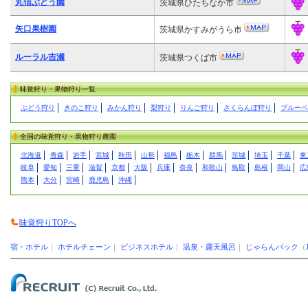
丸信ぶどう園
茨城県ひたちなか市
矢口果樹園
茨城県かすみがうら市
ルーラル吉瀬
茨城県つくば市
味覚狩り・果物狩り一覧
ぶどう狩り
きのこ狩り
みかん狩り
梨狩り
りんご狩り
さくらんぼ狩り
ブルーベ
全国の味覚狩り・果物狩り農園
北海道
青森
岩手
宮城
秋田
山形
福島
栃木
群馬
茨城
埼玉
千葉
東
岐阜
愛知
三重
滋賀
京都
大阪
兵庫
奈良
和歌山
鳥取
島根
岡山
広
熊本
大分
宮崎
鹿児島
沖縄
味覚狩りTOPへ
宿・ホテル
｜
ホテルチェーン
｜
ビジネスホテル
｜
温泉・露天風呂
｜
じゃらんパック
（