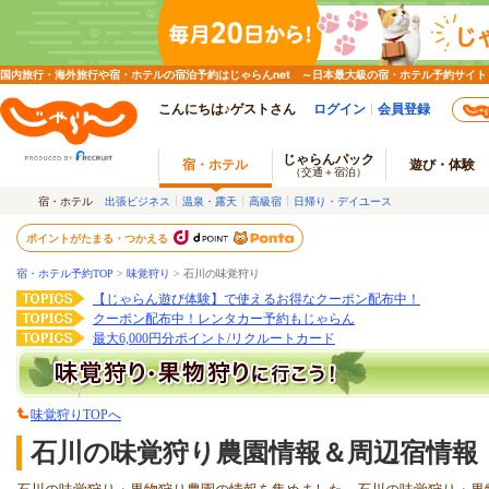
国内旅行・海外旅行や宿・ホテルの宿泊予約はじゃらんnet ～日本最大級の宿・ホテル予約サイト
こんにちは♪ゲストさん
ログイン
会員登録
じゃらんパック
宿・ホテル
遊び・体験
（交通＋宿泊）
宿・ホテル
出張ビジネス
温泉・露天
高級宿
日帰り・デイユース
ポイントがたまる・つかえる
宿・ホテル予約TOP
>
味覚狩り
>
石川の味覚狩り
【じゃらん遊び体験】で使えるお得なクーポン配布中！
クーポン配布中！レンタカー予約もじゃらん
最大6,000円分ポイント/リクルートカード
味覚狩りTOPへ
石川の味覚狩り農園情報＆周辺宿情報