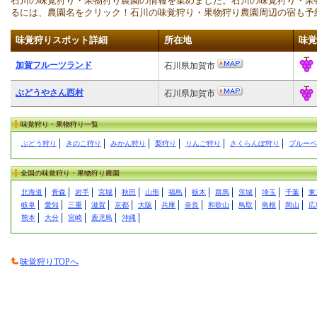
石川の味覚狩り・果物狩り農園の情報を集めました。石川の味覚狩り・果
るには、農園名をクリック！石川の味覚狩り・果物狩り農園周辺の宿も予
味覚狩りスポット詳細
所在地
味覚
加賀フルーツランド
石川県加賀市
ぶどうやさん西村
石川県加賀市
味覚狩り・果物狩り一覧
ぶどう狩り
きのこ狩り
みかん狩り
梨狩り
りんご狩り
さくらんぼ狩り
ブルーベ
全国の味覚狩り・果物狩り農園
北海道
青森
岩手
宮城
秋田
山形
福島
栃木
群馬
茨城
埼玉
千葉
東
岐阜
愛知
三重
滋賀
京都
大阪
兵庫
奈良
和歌山
鳥取
島根
岡山
広
熊本
大分
宮崎
鹿児島
沖縄
味覚狩りTOPへ