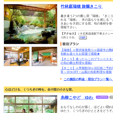
竹林庭瑞穂 旅籠きこり
趣き違う2つの癒し宿『瑞穂』『きこ
れる『瑞穂』、木の温もりを感じる『
きあいを大切にする宿。旬の食材を使
堪能下さい。
【アクセス】
ＪＲ石和温泉駅下車タクシ
り約１０分。
【瑞穂】≪贅沢味覚祭り≫国産牛の陶
旬鮮お造りをお部屋で堪能★
【きこり】迷ったらこのプラン☆スタ
の旬の郷土料理を堪能♪
【きこり】≪早期割30≫30日前ご予
常～10％OFF！山梨の旬彩料理を堪能
この施設の料金・宿泊プラン一覧へ 
心ほどける、くつろぎの時を。全19室の小さな宿。
糸柳こやど ゆわ
おもてなしの心が届く、ほどよい隠れ
ゆたう、くつろぎのひとときをどうぞ