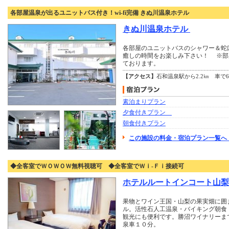
各部屋温泉が出るユニットバス付き！wi-fi完備 きぬ川温泉ホテル
きぬ川温泉ホテル
各部屋のユニットバスのシャワー＆蛇口
癒しの時間をお楽しみ下さい！ ※部
ております。
【アクセス】
石和温泉駅から2.2㎞ 車で
素泊まりプラン
夕食付きプラン
朝食付きプラン
この施設の料金・宿泊プラン一覧へ
◆全客室でＷＯＷＯＷ無料視聴可 ◆全客室でＷｉ-Ｆｉ接続可
ホテルルートインコート山梨
果物とワイン王国・山梨の果実畑に囲
ル。活性石人工温泉・バイキング朝食
観光にも便利です。勝沼ワイナリーま
泉車１０分。