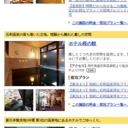
張・観光の拠点に最適なお気軽プラン
【直前割】間際だから出せるこの価格
定のお得なプラン！※現地クレジット
可
この施設の料金・宿泊プラン一覧へ 
石和温泉の落ち着いた立地。喧騒から離れた癒しの空間
ホテル桜の館
癒しとくつろぎの空間を提供します。
ルにてお癒しくださいませ。
【アクセス】
JR中央線石和温泉駅より徒歩
ICより10分
【素泊まり】気軽に石和温泉滞在プラ
【素泊まり】気軽に石和温泉滞在プラ
【素泊まり】気軽に石和温泉滞在プラ
この施設の料金・宿泊プラン一覧へ
新日本観光地100選 第3位の温泉地にあるホテルでごゆっくり。