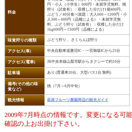
円・小人（小学生）600円・未就学児無料、桃
狩り（試食有）：収穫した分だけ1個400円。
料金
ぶどう／40分食べ放題：大人600～1200円・小
人300～600円（品種による）・未就学児無
料、ぶどう狩り（試食有）：収穫した分だけ
1kg600円～1500円（品種による）
ぶどう狩り 、さくらんぼ狩り
味覚狩りの種類
中央自動車道勝沼IC・一宮御坂ICから25分
アクセス(車)
JR中央本線山梨市駅からタクシーで約10分
アクセス(電車)
あり (普通車20台、大型バス1台 無料)
駐車場
備考(その他の味
桃（7月～8月中旬）
覚など)
観光情報
萩原フルーツ農園周辺の観光ガイド
2009年7月時点の情報です。変更になる
確認の上お出掛け下さい。