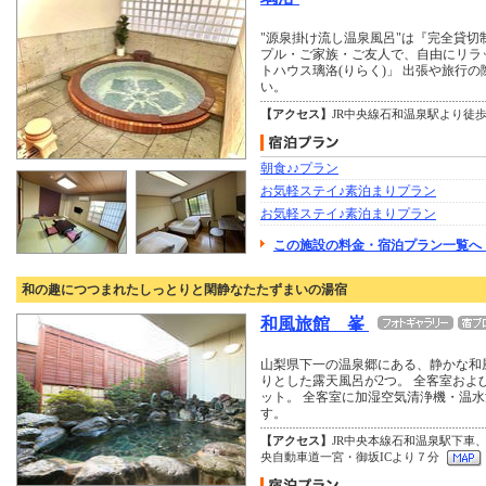
"源泉掛け流し温泉風呂"は『完全貸切
プル・ご家族・ご友人で、自由にリラ
トハウス璃洛(りらく)」 出張や旅行
い。
【アクセス】
JR中央線石和温泉駅より徒
朝食♪♪プラン
お気軽ステイ♪素泊まりプラン
お気軽ステイ♪素泊まりプラン
この施設の料金・宿泊プラン一覧へ 
和の趣につつまれたしっとりと閑静なたたずまいの湯宿
和風旅館 峯
山梨県下一の温泉郷にある、静かな和風
りとした露天風呂が2つ。 全客室および
ット。 全客室に加湿空気清浄機・温
す。
【アクセス】
JR中央本線石和温泉駅下車
央自動車道一宮・御坂ICより７分