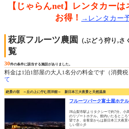
【じゃらんnet】レンタカー
お得！
→レンタカー
萩原フルーツ農園
（ぶどう狩り,さ
覧
30
件の条件に該当する施設がありました。
料金は1泊1部屋の大人1名分の料金です（消費
て
絶景の宿 ～丘の上に佇む西洋館～ 新日本三大夜景と天然温泉
フルーツパーク富士屋ホテル
JR山梨市駅よりタクシーで約7分。小
のリゾートホテル。館内いたるところ
望でき、全客室からは新日本三大夜景
しい宿☆彡