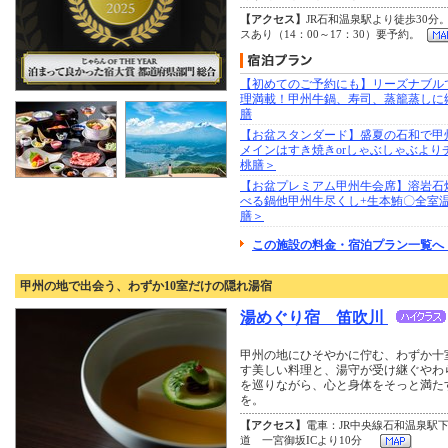
【アクセス】
JR石和温泉駅より徒歩30分
スあり（14：00～17：30）要予約。
【初めてのご予約にも】リーズナブル
理満載！甲州牛鍋、寿司、蒸籠蒸しに
膳
【お盆スタンダード】盛夏の石和で甲
メインはすき焼きorしゃぶしゃぶより
桃膳＞
【お盆プレミアム甲州牛会席】溶岩石
べる鍋他甲州牛尽くし+生本鮪〇全室
膳＞
この施設の料金・宿泊プラン一覧へ 
甲州の地で出会う、わずか10室だけの隠れ湯宿
湯めぐり宿 笛吹川
甲州の地にひそやかに佇む、わずか十
す美しい料理と、湯守が受け継ぐやわ
を巡りながら、心と身体をそっと満た
を。
【アクセス】
電車：JR中央線石和温泉駅
道 一宮御坂ICより10分