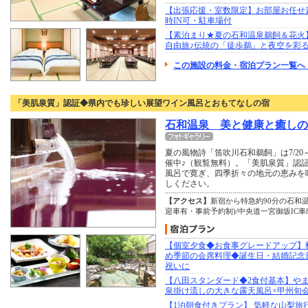
【出張応援・室数限定】お部屋お任せ素
時IN可・駐車場付
【素泊まり★夏の石和温泉鵜飼＆花火
自由旅♪伝統の「徒歩鵜」と夜空を彩
この施設の料金・宿泊プラン一覧へ
「美肌泉質」認証◆県内でも珍しい展望ワイン風呂とおもてなしの宿
石和温泉 美と健康と癒しの
夏の風物詩「笛吹川石和鵜飼」は7/20
催中♪（観覧無料）。「美肌泉質」認
風呂で寛ぎ、四季折々の地元の恵みを
しください。
【アクセス】
新宿から特急約90分の石和温
迎車有・事前予約制)/中央道一宮御坂IC車
【個室夕食◆お食事グレードアップ】
め季節の会席料理◆誕生日・結婚記念
祝いに
【八田スタンダード◆2食付基本】や
泉掛け流しの大きな露天風呂×甲州旬
【1泊朝食付きプラン】 気軽な山梨旅