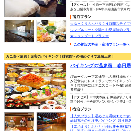
【アクセス】
中央道一宮御坂I.C/勝沼I.
点を山梨市方面へ)/JR中央線山梨市駅車約
☆ゆっくりのんびり２４時間ステイプ
シングルルーム☆隣のお部屋確約プラ
★スタンダードプラン☆
この施設の料金・宿泊プラン一覧へ 
カニ食べ放題！充実のバイキング！姉妹館への湯めぐりで温泉三昧！
バイキングの温泉宿 春日居
びゅーグループ姉妹館への無料湯めぐ
夕朝食共にレストランでのバイキング
き！敷地内にはテニスコートを4面完備
迎可能！
【アクセス】
JR中央本線 石和温泉駅より
車で10分／中央高速バス 石和バス停より
【人気プラン】湯めぐり満喫★カニ食べ
品目充実の和洋中バイキング【8月厳
【素泊まり】おひとり様歓迎★無料駐