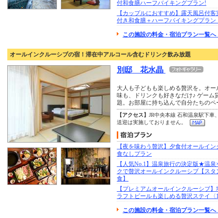
付和食膳ハーフバイキングプラン!
【カップルにおすすめ】露天風呂付客
付き和食膳＋ハーフバイキングプラン
この施設の料金・宿泊プラン一覧へ 
オールインクルーシブの宿！滞在中アルコール含むドリンク飲み放題
別邸 花水晶
大人も子どもも楽しめる贅沢を。オー
味も、ドリンクも好きなだけ♪ ゲーム
題。お部屋に持ち込んで自分たちのペ
【アクセス】
JR中央本線 石和温泉駅下車
送迎は実施しておりません。
【夜を味わう贅沢】夕食付オールイン
食なしプラン
【人気No.1】温泉旅行の決定版★温泉
クで贅沢オールインクルーシブ【スタン
食】
【プレミアムオールインクルーシブ】
ラフトビールも楽しめる贅沢ステイ〈1
この施設の料金・宿泊プラン一覧へ 