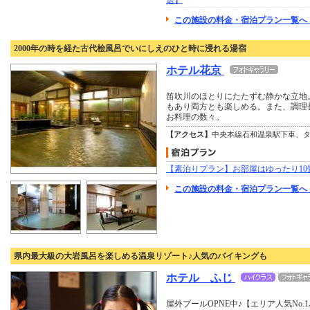
選】
この施設の料金・宿泊プラン一覧へ 
2000年の時を経た古代桧風呂でいにしえのひと時に浸れる湯宿
ホテル花京
笛吹川のほとりにたたずむ静かな立地
もあり両方とも楽しめる。また、調理
お料理の数々。
【アクセス】
中央本線石和温泉駅下車、
【素泊りプラン】お部屋はゆったり10畳
この施設の料金・宿泊プラン一覧へ
県内最大級の大岩風呂を楽しめる温泉リゾート♪人気のバイキングも
ホテル ふじ
屋外プールOPNE中♪【エリア人気No