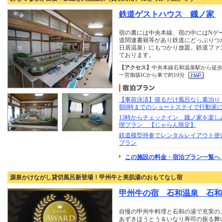
鉄道ゲストハウス 鐡ノ家
宿の裏には中央本線、宿の中にはNゲ
道関連書籍等があり鉄道にどっぷりつ
日居温泉）にもつかり放題。鉄道ファ
ております。
【アクセス】
中央本線石和温泉駅から徒歩
一宮御坂ICから車で約10分
【事前決済】寝るだけ風呂なし素泊り！
朝8時までのショートステイで行動派
13時からチェックイン 鐡ノ家を楽し
喫プラン 【じゃらん限定】
鉄道模型持参でレンタルレイアウト使
プラン
この施設の料金・宿泊プラン一覧へ 
源泉かけながし貸切風呂新登場！甲州牛と美肌湯のおもてなし宿
甲州牛の宿 石和温泉 石和
自慢の甲州牛料理と石和の湯で充実の
あずきほうとう＆いなり寿司の振る舞