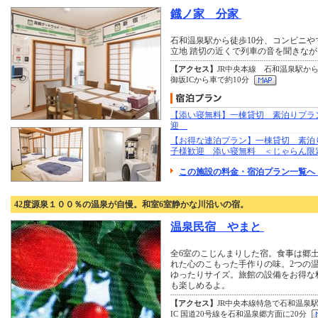
鐡ノ家 分家
石和温泉駅から徒歩10分、コンビニ
立地 踏切の近くで列車の音を聞きな
【アクセス】
JR中央本線 石和温泉駅か
御坂ICから車で約10分
【添い寝無料】一棟貸切 素泊りプラ
迎
【お得な連泊プラン】一棟貸切 素泊
子様歓迎 添い寝無料 ＜じゃらん限
この施設の料金・宿泊プラン一覧へ
42度源泉１００％の温泉が自慢。和室6室静かな川沿いの宿。
温泉民宿 やまと
全6室のこじんまりした宿。食事は郷
れた心のこもった手作りの味。2つの
ゆったりサイズ。旅館の設備をお得な
も楽しめるよ。
【アクセス】
JR中央本線特急で石和温泉駅
IC 国道20号線を石和温泉郷方面に20分