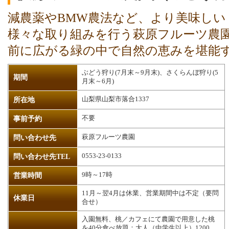
減農薬やBMW農法など、より美味し
様々な取り組みを行う萩原フルーツ農
前に広がる緑の中で自然の恵みを堪能
ぶどう狩り(7月末～9月末)、さくらんぼ狩り(5
期間
月末～6月)
山梨県山梨市落合1337
所在地
不要
事前予約
萩原フルーツ農園
問い合わせ先
0553-23-0133
問い合わせ先TEL
9時～17時
営業時間
11月～翌4月は休業、営業期間中は不定（要問
休業日
合せ）
入園無料、桃／カフェにて農園で用意した桃
を40分食べ放題：大人（中学生以上）1200