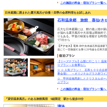
この施設の料金・宿泊プラン一覧へ 
日本庭園に囲まれた露天風呂が自慢！四季の会席料理をお試しあれ
石和温泉郷 旅館 喜仙(き
広大な日本庭園には、鯉の遊ぶ池や築
が溢れる露天風呂や大浴場は開放的で
りもある。甲斐の味覚を堪能する料理
で5分から
【アクセス】
電車:JR中央本線石和温泉駅
道にて一宮御坂ICを降り20号線を石和方
【リーズナブル】山梨に行こう！ 温泉
りプラン～お食事なし
☆ ☆ 人気プラン！ 石和１００点企
事会場） ～オリジナルグラス赤ワイ
☆ 甲州名物馬刺しとクリスタルポー
ぶプラン
この施設の料金・宿泊プラン一覧へ 
『貸切温泉風呂』のある旅館風宿 6組限定 駅から徒歩10分
璃洛