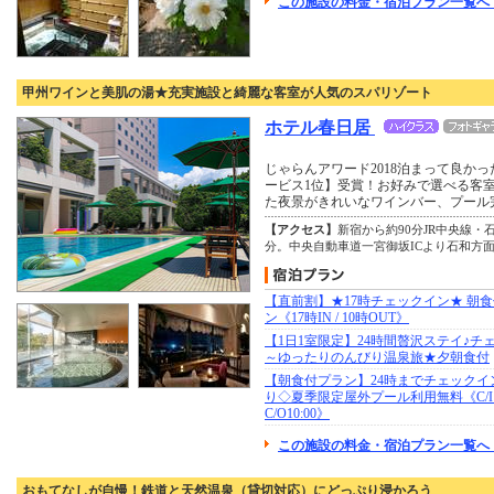
この施設の料金・宿泊プラン一覧へ
甲州ワインと美肌の湯★充実施設と綺麗な客室が人気のスパリゾート
ホテル春日居
じゃらんアワード2018泊まって良か
ービス1位】受賞！お好みで選べる客
た夜景がきれいなワインバー、プール
【アクセス】
新宿から約90分JR中央線
分。中央自動車道一宮御坂ICより石和方面
【直前割】★17時チェックイン★ 朝
ン《17時IN / 10時OUT》
【1日1室限定】24時間贅沢ステイ♪チ
～ゆったりのんびり温泉旅★夕朝食付
【朝食付プラン】24時までチェックイ
り◇夏季限定屋外プール利用無料《C/I15
C/O10:00》
この施設の料金・宿泊プラン一覧へ 
おもてなしが自慢！鉄道と天然温泉（貸切対応）にどっぷり浸かろう