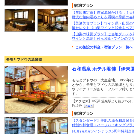
【笛吹川定番】自家源泉かけ流し！天然
贅沢な館内湯めぐりを満喫≪季節の会
【美酒美食プラン】ワイン県・山梨の
選セレクト《山梨ワインと和食をペア
【山梨の味覚プラン】ご当地グルメを
ワインと馬刺し付≪和食×ワインのマ
この施設の料金・宿泊プラン一覧へ 
モモとブドウの温泉郷
石和温泉 ホテル君佳【伊東
モモとブドウの一大生産地。 1956
とから、モモとブドウの温泉郷となり
やワイナリーがあり、フルーツ狩りと
す。
【アクセス】
JR石和温泉駅より徒歩25分
約10分
【スタンダード】美肌の湯石和温泉を満
付創作和食膳＋ハーフバイキングプラ
FUJIYAMAツインテラス5周年特別