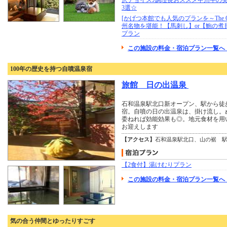
沢チョイス♪調理長おススメ甲州牛の
3選☆
[かげつ本館でも人気のプランを～The 
州名物を堪能！【馬刺し】or【鮑の煮
プラン
この施設の料金・宿泊プラン一覧へ 
100年の歴史を持つ自噴温泉宿
旅館 日の出温泉
石和温泉駅北口新オープン、駅から徒
宿。自噴の日の出温泉は、掛け流し。
委ねれば効能効果も◎。地元食材を用
お迎えします
【アクセス】
石和温泉駅北口、山の裾 駅
【2食付】湯けむりプラン
この施設の料金・宿泊プラン一覧へ
気の合う仲間とゆったりすごす