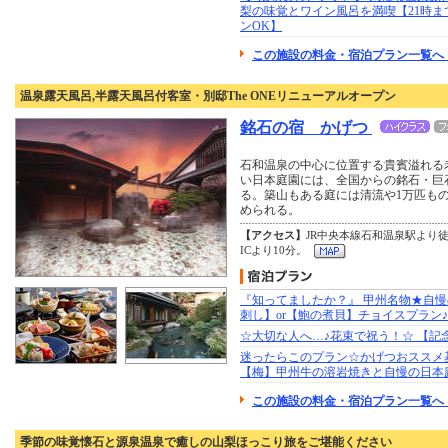
梨の味覚とワイン風呂を満喫【21時ま
ンOK】
この施設の料金・宿泊プラン一覧へ 
温泉露天風呂,半露天風呂付客室・別邸The ONEリニューアルオープン
銘石の宿 かげつ
石和温泉の中心に位置する貴賓溢れる老
い日本庭園には、全国からの銘石・巨
る。築山もある庭には清流や1万匹もの
められる。
【アクセス】
JR中央本線石和温泉駅より
ICより10分。
『知ってましたか？』 甲州名物★自
刺し】or【鮑の煮貝】チョイスプラン♪
☆大切な人へ…♪花束で祝う！☆ 【記
迷ったらこのプラン☆かげつおススメ
【梅】甲州牛の溶岩焼きと自慢の日本
この施設の料金・宿泊プラン一覧へ 
季節の味覚懐石と源泉温泉で癒しの山梨ほっこり旅をご堪能ください