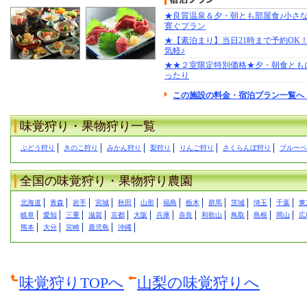
★良質温泉＆夕・朝とも部屋食♪小さ
寛ぐプラン
★【素泊まり】当日21時まで予約OK
気軽♪
★★２室限定特別価格★夕・朝食とも
ったり
この施設の料金・宿泊プラン一覧へ
味覚狩り・果物狩り一覧
ぶどう狩り
きのこ狩り
みかん狩り
梨狩り
りんご狩り
さくらんぼ狩り
ブルーベ
全国の味覚狩り・果物狩り農園
北海道
青森
岩手
宮城
秋田
山形
福島
栃木
群馬
茨城
埼玉
千葉
東
岐阜
愛知
三重
滋賀
京都
大阪
兵庫
奈良
和歌山
鳥取
島根
岡山
広
熊本
大分
宮崎
鹿児島
沖縄
味覚狩りTOPへ
山梨の味覚狩りへ