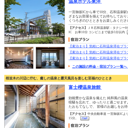
温泉ホテル東洋
一宮御坂ICから車で10分、石和温泉駅
ざまなお部屋を揃えてお待ちしており
くつろぎのひとときをお楽しみくださ
【アクセス】
ＪＲ石和温泉駅：タクシー8
IC お車10分 コンビニまで徒歩5分以内
【素泊まり】気軽に石和温泉滞在プラ
【素泊まり】気軽に石和温泉滞在プラ
【素泊まり】気軽に石和温泉滞在プラ
この施設の料金・宿泊プラン一覧へ
桜並木の川辺に佇む、癒しの温泉と露天風呂を楽しむ至福のひととき
富士櫻温泉旅館
効能豊かな温泉を備えた 純和風の温泉
喧騒を忘れて、ゆったりと過ごせます
たおもてなしで、 皆様のお越しをお
【アクセス】
中央自動車道 一宮御坂ICより
15分。