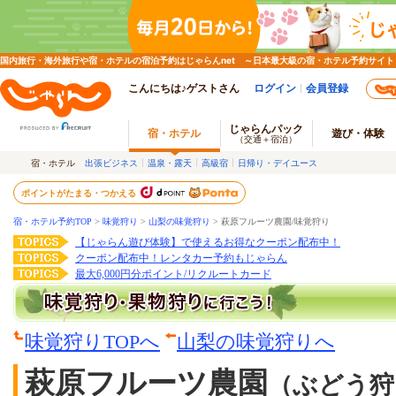
国内旅行・海外旅行や宿・ホテルの宿泊予約はじゃらんnet ～日本最大級の宿・ホテル予約サイト
こんにちは♪ゲストさん
ログイン
会員登録
じゃらんパック
宿・ホテル
遊び・体験
（交通＋宿泊）
宿・ホテル
出張ビジネス
温泉・露天
高級宿
日帰り・デイユース
ポイントがたまる・つかえる
宿・ホテル予約TOP
>
味覚狩り
>
山梨の味覚狩り
>
萩原フルーツ農園/味覚狩り
【じゃらん遊び体験】で使えるお得なクーポン配布中！
クーポン配布中！レンタカー予約もじゃらん
最大6,000円分ポイント/リクルートカード
味覚狩りTOPへ
山梨の味覚狩りへ
萩原フルーツ農園
（ぶどう狩