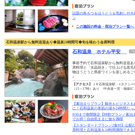
話題の鳥もつ＆ほうとう＆馬刺し付き
ン
この施設の料金・宿泊プラン一覧へ
石和温泉駅から無料送迎あり◆温泉24時間可◆旬を味わう会席料理
石和温泉 ホテル平安
事前予約で石和温泉駅から無料送迎あ
席料理と「水晶焼き」で仕上げる黒毛
物ほうとうと県産ワインを楽しめるご
♪
【アクセス】
ＪＲ石和温泉駅：○タクシー5
（15～17時）あり /中央道一宮・御坂IC
【素泊まりプラン】観光もビジネスも
に！石和温泉の美肌の湯を24時間たっ
9/30まで期間限定【特割プラン／素泊
でお得！自由気ままに旅を満喫
【スタンダードプラン／2食付】山梨
席料理と石和温泉を24時間満喫できる