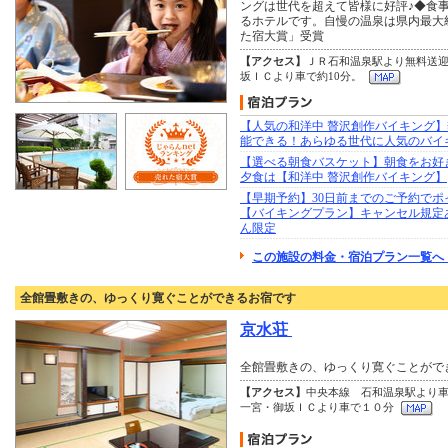
ングは世代を超えて皆様に好評♪◆食事
るホテルです。自慢の温泉は県内最大級
た宿大賞」受賞
【アクセス】
ＪＲ石和温泉駅より無料送迎
坂ＩＣより車で約10分。
【人気の和洋中 贅沢創作バイキング
能できる！あらゆる世代に人気のバイ
【選べる朝食バスケット】朝食をお好
夕食は【和洋中 贅沢創作バイキング】
【早期予約】30日前までのご予約でポ
【バイキングプラン】キャンセル規定
ん限定
この施設の料金・宿泊プラン一覧へ 
全館畳敷きの、ゆっくり寛ぐことができるお宿です
京水荘
全館畳敷きの、ゆっくり寛ぐことがで
【アクセス】
中央本線 石和温泉駅より
一宮・御坂ＩＣより車で１０分