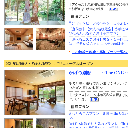
【アクセス】
JR石和温泉駅下車徒歩20分
宮御坂ICより約15分程度。
甲州ワインビーフのヘルシーしゃぶし
【直前割】【大人2名様限定】糸柳こや
び心あふれる和会席【基本プラン】
【選べるエステ60分】男女・女性同士
◎ ご予約の皆さまにエステの体験を
この施設の料金・宿泊プラン一覧へ 
2024年8月愛犬と泊まれる宿としてリニューアルオープン
かげつ別邸－ ～The ONE
愛犬と温泉旅行で思い出づくり／かげ
つろぎと癒しの時間を
【アクセス】
JR中央本線石和温泉駅より
ICより10分。
迷ったらこのプラン・別邸～The ON
ン♪
[かげつ本館でも人気のプランを～The 