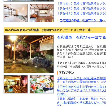
【素泊まり】気軽に石和温泉滞在プラ
【朝食付き】気軽に石和温泉滞在プラ
【朝食付き】気軽に石和温泉滞在プラ
この施設の料金・宿泊プラン一覧へ
JR石和温泉駅間の送迎無料！姉妹館の湯めぐりサービスで温泉三昧！
石和温泉 石和びゅーほてる
石和温泉駅まで無料送迎あり！お部屋
和室が人気！2食付きでご予約のお客
典付き！姉妹館の温泉も楽しめる無料
で温泉三昧！
【アクセス】
JR中央本線 石和温泉駅より
車で10分／中央高速バス 石和バス停より
【素泊まり】おひとり様歓迎★無料駐
張・観光の拠点に最適のお食事なしお
【甲州牛贅沢会席】山梨の名水に育ま
牛」の食べ方をチョイス！陶板焼き又
泊2食＞
【馬刺し満喫】山梨名物・馬刺しがなん
き！姉妹館湯めぐりと湯上りビール特