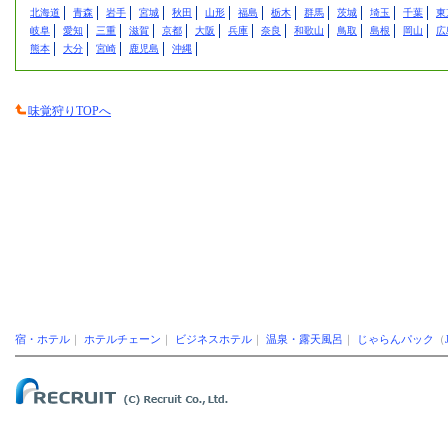
北海道
青森
岩手
宮城
秋田
山形
福島
栃木
群馬
茨城
埼玉
千葉
東
岐阜
愛知
三重
滋賀
京都
大阪
兵庫
奈良
和歌山
鳥取
島根
岡山
広
熊本
大分
宮崎
鹿児島
沖縄
味覚狩りTOPへ
宿・ホテル
｜
ホテルチェーン
｜
ビジネスホテル
｜
温泉・露天風呂
｜
じゃらんパック
（