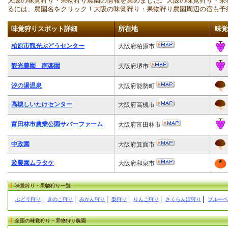
大阪の味覚狩り・果物狩り農園の情報を集めました。大阪の味覚狩り・果
るには、農園名をクリック！大阪の味覚狩り・果物狩り農園周辺の宿も予
味覚狩りスポット詳細
所在地
味覚
柏原市観光ぶどうセンター
大阪府柏原市
観光農園 南楽園
大阪府堺市
汐の湯温泉
大阪府能勢町
高槻しいたけセンター
大阪府高槻市
富田林市農業公園サバーファーム
大阪府富田林市
中政園
大阪府箕面市
遊農園ムラタケ
大阪府和泉市
味覚狩り・果物狩り一覧
ぶどう狩り
きのこ狩り
みかん狩り
梨狩り
りんご狩り
さくらんぼ狩り
ブルーベ
全国の味覚狩り・果物狩り農園