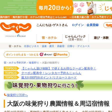
国内旅行・海外旅行や宿・ホテルの宿泊予約はじゃらんnet ～日本最大級の宿・ホテル予約サイト
こんにちは♪ゲストさん
ログイン
会員登録
じゃらんパック
宿・ホテル
遊び・体験
（交通＋宿泊）
宿・ホテル
出張ビジネス
温泉・露天
高級宿
日帰り・デイユース
ポイントがたまる・つかえる
宿・ホテル予約TOP
>
味覚狩り
>
大阪の味覚狩り
【じゃらん遊び体験】で使えるお得なクーポン配布中！
クーポン配布中！レンタカー予約もじゃらん
最大6,000円分ポイント/リクルートカード
味覚狩りTOPへ
大阪の味覚狩り農園情報＆周辺宿情報