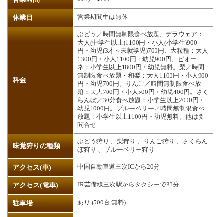
営業期間中は無休
休業日
ぶどう／時間無制限食べ放題、デラウェア：
大人(中学生以上)1100円・小人(小学生)900
円・幼児(3才～未就学児)700円、大粒種：大人
1300円・小人1100円・幼児900円、ピオー
ネ：小学生以上1800円・幼児無料。梨／時間
無制限食べ放題・和梨：大人1100円・小人900
料金
円・幼児700円。りんご／時間無制限食べ放
題：大人700円・小人500円・幼児400円。さく
らんぼ／30分食べ放題：小学生以上2000円・
幼児1000円。ブルーベリー／時間無制限食べ
放題：小学生以上1100円・幼児無料。他は要
問合せ
ぶどう狩り 、梨狩り 、りんご狩り 、さくらん
味覚狩りの種類
ぼ狩り 、ブルーベリー狩り
中国自動車道三次ICから20分
アクセス(車)
JR芸備線三次駅からタクシーで30分
アクセス(電車)
あり (500台 無料)
駐車場