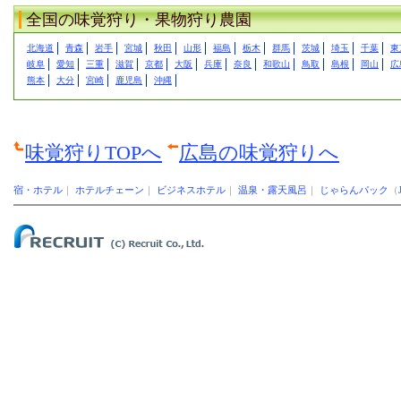
全国の味覚狩り・果物狩り農園
北海道
青森
岩手
宮城
秋田
山形
福島
栃木
群馬
茨城
埼玉
千葉
東
岐阜
愛知
三重
滋賀
京都
大阪
兵庫
奈良
和歌山
鳥取
島根
岡山
広
熊本
大分
宮崎
鹿児島
沖縄
味覚狩りTOPへ
広島の味覚狩りへ
宿・ホテル
｜
ホテルチェーン
｜
ビジネスホテル
｜
温泉・露天風呂
｜
じゃらんパック
（