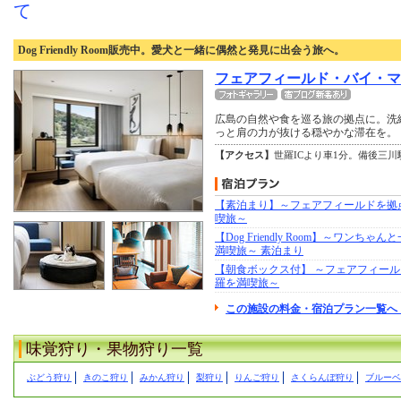
て
Dog Friendly Room販売中。愛犬と一緒に偶然と発見に出会う旅へ。
フェアフィールド・バイ・マ
広島の自然や食を巡る旅の拠点に。洗
っと肩の力が抜ける穏やかな滞在を。
【アクセス】
世羅ICより車1分。備後三
【素泊まり】～フェアフィールドを拠
喫旅～
【Dog Friendly Room】～ワンちゃ
満喫旅～ 素泊まり
【朝食ボックス付】 ～フェアフィー
羅を満喫旅～
この施設の料金・宿泊プラン一覧へ 
味覚狩り・果物狩り一覧
ぶどう狩り
きのこ狩り
みかん狩り
梨狩り
りんご狩り
さくらんぼ狩り
ブルーベ