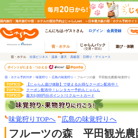
国内旅行・海外旅行や宿・ホテルの宿泊予約はじゃらんnet ～日本最大級の宿・ホテル予約サイト
こんにちは♪ゲストさん
ログイン
会員登録
じゃらんパック
宿・ホテル
遊び・体験
（交通＋宿泊）
宿・ホテル
出張ビジネス
温泉・露天
高級宿
日帰り・デイユース
ポイントがたまる・つかえる
宿・ホテル予約TOP
>
味覚狩り
>
広島の味覚狩り
>
フルーツの森 平田観光農園/味覚狩り
【じゃらん遊び体験】で使えるお得なクーポン配布中！
クーポン配布中！レンタカー予約もじゃらん
最大6,000円分ポイント/リクルートカード
味覚狩りTOPへ
広島の味覚狩りへ
フルーツの森 平田観光農