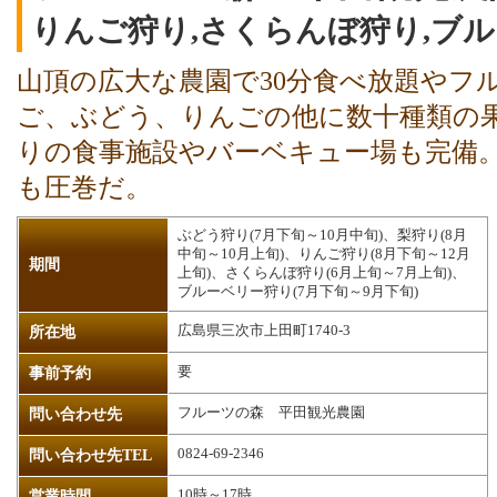
りんご狩り,さくらんぼ狩り,ブ
山頂の広大な農園で30分食べ放題やフ
ご、ぶどう、りんごの他に数十種類の
りの食事施設やバーベキュー場も完備
も圧巻だ。
ぶどう狩り(7月下旬～10月中旬)、梨狩り(8月
中旬～10月上旬)、りんご狩り(8月下旬～12月
期間
上旬)、さくらんぼ狩り(6月上旬～7月上旬)、
ブルーベリー狩り(7月下旬～9月下旬)
広島県三次市上田町1740-3
所在地
要
事前予約
フルーツの森 平田観光農園
問い合わせ先
0824-69-2346
問い合わせ先TEL
10時～17時
営業時間