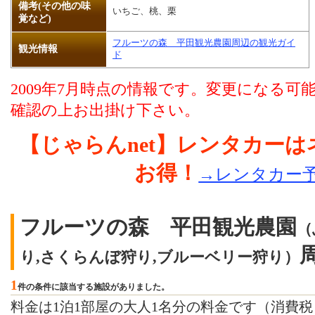
備考(その他の味
いちご、桃、栗
覚など)
フルーツの森 平田観光農園周辺の観光ガイ
観光情報
ド
2009年7月時点の情報です。変更になる
確認の上お出掛け下さい。
【じゃらんnet】レンタカー
お得！
→レンタカー
フルーツの森 平田観光農園
（
り,さくらんぼ狩り,ブルーベリー狩り）
1
件の条件に該当する施設がありました。
料金は1泊1部屋の大人1名分の料金です（消費